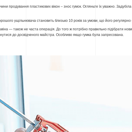
чини продування пластикових вікон – знос гумок. Огляньте їх уважно. Задубіл
орошого ущільнювача становить близько 10 років за умови, що його регулярн
аміна — також не часта операція. До того ж потрібно правильно підібрати нови
утися до досвідченого майстра. Особливо якщо гумка була запресована.