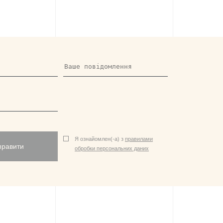
Я ознайомлен(-а) з
правилами
правити
обробки персональних даних