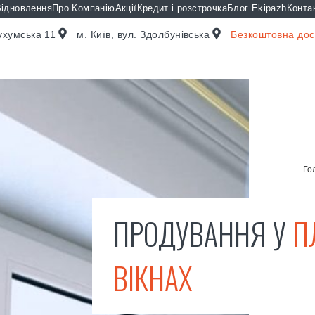
ідновлення
Про Компанію
Акції
Кредит і розстрочка
Блог Ekipazh
Конта
Сухумська 11
м. Київ, вул. Здолбунівська
Безкоштовна дост
Го
ПРОДУВАННЯ У
П
ВІКНАХ