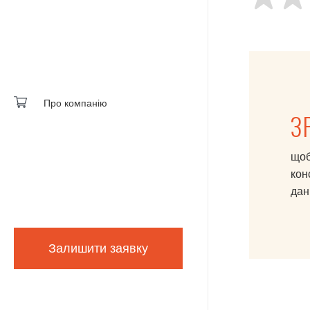
Про компанію
З
щоб
кон
дані
Залишити заявку