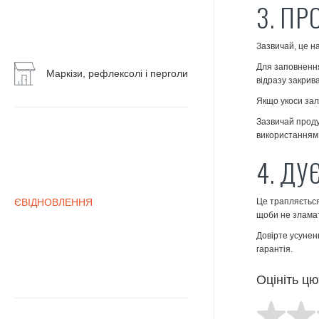
3. ПР
Воротні
системи
Зазвичай, це н
Маркізи,
Для заповнення
рефлексолі
Маркізи, рефлексолі і перголи
відразу закрив
і
перголи
Якщо укоси зал
Зазвичай проду
використанням 
4. ДУ
ЄВІДНОВЛЕННЯ
Це трапляється
щоби не зламат
Довірте усунен
гарантія.
Оцініть ц