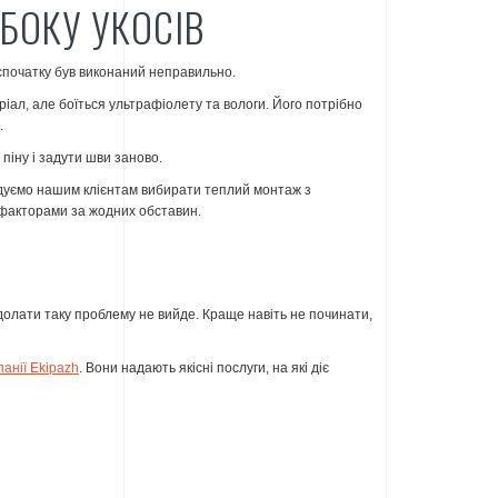
БОКУ УКОСІВ
 спочатку був виконаний неправильно.
ал, але боїться ультрафіолету та вологи. Його потрібно
.
іну і задути шви заново.
ндуємо нашим клієнтам вибирати теплий монтаж з
и факторами за жодних обставин.
олати таку проблему не вийде. Краще навіть не починати,
панії Ekipazh
. Вони надають якісні послуги, на які діє