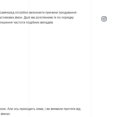
самперед потрібно визначити причини продування
астикових вікон. Далі ми розглянемо їх по порядку
еншення частоти подібних випадків.
ою. Але ось приходить зима, і ви виявили протяги від
 вікнах: