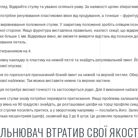
гляд. Відкрийте стулку та уважно огляньте раму. За наявності щілин збиратим
потрібне регулювання пластикових вікон від продування, а точніше – фурніту
вирівнювання положення стулки. У закритому положенні зробіть олівцем познач
ої сторони. Якщо фурнітура виставлена правильно, нахлест секції, що відкрива
хи більше 1 мм. Відкривши вікно, ви зможете виміряти відстань від позначок д
ювання петель.
тигранником на 4.
тивну накладку із пластику на нижній петлі та знайдіть регулювальний гвинт. Й
ової опускає.
я по горизонталі призначений бічний гвинт на нижній та верхній петлях. Обер
ової наближає. Так можна виставити нижню та верхню частини.
ія потребує високої точності та застосовується рідко. Для її виконання набаг
ння стулки знову потрібно перевірити притискання. Якщо проблема залишилас
у вікна на 90 градусів і знайдіть, де розташовані цапфи на торці профілю секц
ої стрілки посилить притиск, а у зворотному напрямку — послабить його. Зале
лька ексцентриків (цапф), зазвичай від 3 до 8 штук. Це дозволяє працювати т
ІЛЬНЮВАЧ ВТРАТИВ СВОЇ ЯКОСТ