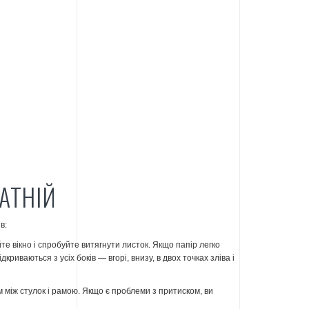
АТНІЙ
в:
те вікно і спробуйте витягнути листок. Якщо папір легко
иваються з усіх боків — вгорі, внизу, в двох точках зліва і
м між стулок і рамою. Якщо є проблеми з притиском, ви