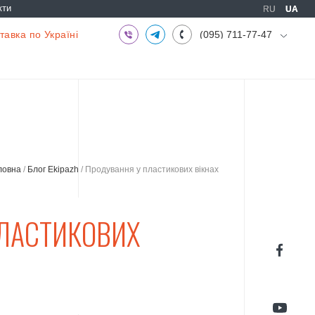
кти
RU
RU
UA
UA
авка по Україні
(095) 711-77-47
(097) 773-73-71
(063) 039-97-70
ловна
/
Блог Ekipazh
/
Продування у пластикових вікнах
ЛАСТИКОВИХ