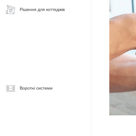
Рішення для коттеджів
Енергосберігаючі
вікна
Алюмінієві
вікна
Панорамні
вікна
Алюмінієві
двері
Вхідні
Воротні системи
групи
Тераси,
веранди,
альтанки
Зимовий
сад