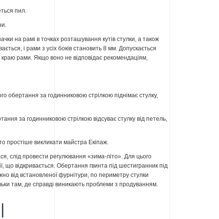
еться пил.
ри.
ки на рамі в точках розташування кутів стулки, а також
ється, і рами з усіх боків становить 8 мм. Допускається
о краю рами. Якщо воно не відповідає рекомендаціям,
ого обертання за годинниковою стрілкою піднімає стулку,
тання за годинниковою стрілкою відсуває стулку від петель,
ато простіше викликати майстра Екіпаж.
я, слід провести регулювання «зима-літо». Для цього
ії, що відкривається. Обертання гвинта під шестигранник під
жно від встановленої фурнітури, по периметру стулки
ільки там, де справді виникають проблеми з продуванням.
І