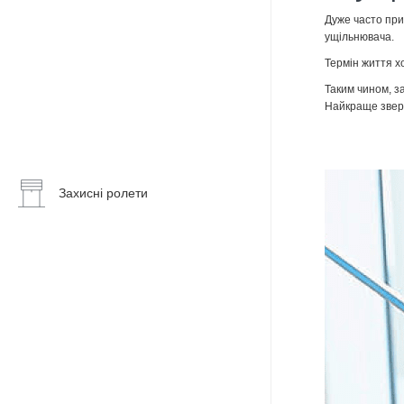
Штори
системи
Зенітні
плісе
Дуже часто при
ліхтарі
ущільнювача.
Римські
Фасадне
Термін життя х
штори
скління
Таким чином, з
Найкраще зверн
Жалюзі
Профільні
дерев’яні
алюмінієві
системи
Горизонтальні
жалюзі
Захисні ролети
Вертикальні
жалюзі
Мансардні
рулонні
штори