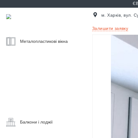
ЄВ
м. Харків, вул. 
Залишити заявку
Металопластикові вікна
Ціни
на
вікна
Калькулятор
вікон
Балконні
двері
Вікна
на
балкон
Балкони і лоджії
Скління
Розсувні
балкону
вікна