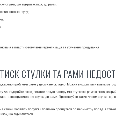
иску стулки, що відкривається, до рами;
нювального контуру;
ка;
.
ИТИСК СТУЛКИ ТА РАМИ НЕДОСТ
джерело проблеми саме у цьому, не складно. Можна використати кілька методі
у А4. Відкрийте вікно, вставте аркуш паперу між стулкою і рамою вікна, закрий
едостатнє притискання стулки до рами. Протестуйте таким чином стулки, що відкр
я свічки. Засвітіть полум’я і повільно пройдіться по периметру поряд із стико
ичок, що відхиляється.