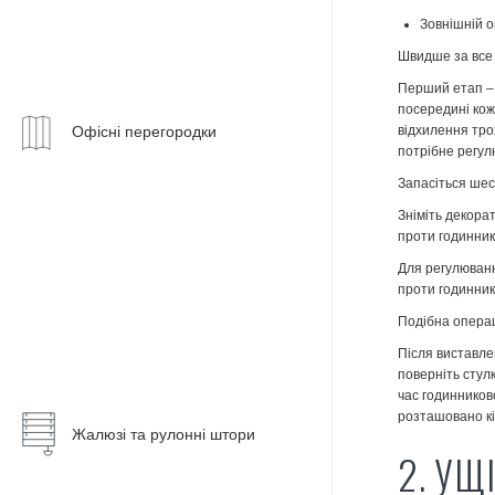
Вхідні
Зовнішній о
Розсувні
Підйомно-
групи
системи
розсувні
Швидше за все 
системи
Скляні
Перший етап – 
Алюмінієві
двері
посередині кожн
двері
Похило-
відхилення тро
Офісні перегородки
Алюмінієві
зсувні
Підйомно-
потрібне регул
перегородки
системи
Двері
розсувні
PIVOT
Запасіться шес
системи
Розсувні
Паралельно-
Зніміть декора
зсувні
Вхідні
Похило-
проти годинник
системи
Скляні
групи
зсувні
перегородки
Для регулюванн
системи
Складні
Алюмінієві
проти годинник
системи
Пластикові
перегородки
Паралельно-
Подібна операц
гармошка
перегородки
зсувні
Рулонні
Після виставле
Тераси,
системи
штори
Складні
поверніть стулк
веранди,
системи
час годинников
альтанки
Складні
Системи
гармошка
розташовано кі
системи
день-
Жалюзі та рулонні штори
Зимовий
гармошка
ніч
2. УЩ
Підйомно-
сад
розсувні