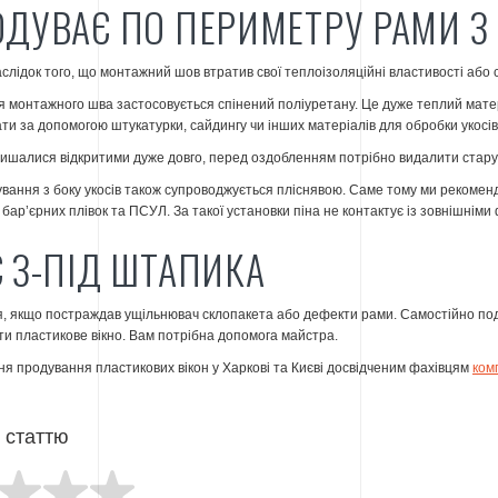
ОДУВАЄ ПО ПЕРИМЕТРУ РАМИ З 
аслідок того, що монтажний шов втратив свої теплоізоляційні властивості або
 монтажного шва застосовується спінений поліуретану. Це дуже теплий матері
ати за допомогою штукатурки, сайдингу чи інших матеріалів для обробки укосів
ишалися відкритими дуже довго, перед оздобленням потрібно видалити стару п
вання з боку укосів також супроводжується пліснявою. Саме тому ми рекоме
бар’єрних плівок та ПСУЛ. За такої установки піна не контактує із зовнішнім
Є З-ПІД ШТАПИКА
, якщо постраждав ущільнювач склопакета або дефекти рами. Самостійно под
и пластикове вікно. Вам потрібна допомога майстра.
ня продування пластикових вікон у Харкові та Києві досвідченим фахівцям
ком
ю статтю