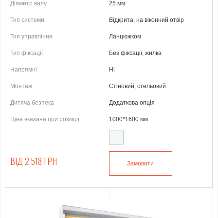
Діаметр валу
25 мм
Тип системи
Відкрита, на віконний отвір
Тип управління
Ланцюжком
Тип фіксації
Без фіксації, жилка
Напрямні
Ні
Монтаж
Стіновий, стельовий
Дитяча безпека
Додаткова опція
Ціна вказана при розмірі
1000*1600 мм
ВІД 2 518 ГРН
Замовити