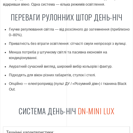
відкривши вікно. Одна система — кілька режимів освітлення.
ПЕРЕВАГИ РУЛОННИХ ШТОР ДЕНЬ-НІЧ
Гнучке регулювання світла — від розсіяного до затемнення (приблизно
0–80%).
Приватність без втрати освітлення: сітчасті смуги непрозорі з вулиці.
Менша потреба у штучному світлі та пасивна економія на
кондиціонуванні.
Акуратний сучасний вигляд, широкий вибір кольорів і фактур.
Підходять для вікон різних габаритів, стулок і стелі.
Опційно — електропривід (пульт ДУ / «Розумний дім») і тканина Black
Out.
СИСТЕМА ДЕНЬ-НІЧ
DN-MINI LUX
Технічні характеристики: