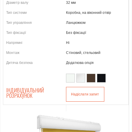
Діаметр валу
32 мм
Тип системи
Коробна, на віконний отвір
Тип управління
Ланцюжком
Тип фіксації
Без фіксації
Напрямні
Ні
Монтаж
Стіновий, стельовий
Дитяча безпека
Додаткова опція
ІНДИВІДУАЛЬНИЙ
РОЗРАХУНОК
Надіслати запит