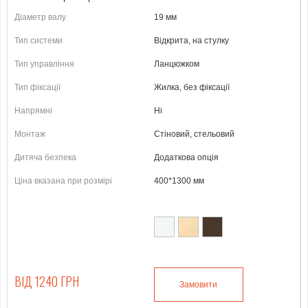
Діаметр валу
19 мм
Тип системи
Відкрита, на стулку
Тип управління
Ланцюжком
Тип фіксації
Жилка, без фіксації
Напрямні
Ні
Монтаж
Стіновий, стельовий
Дитяча безпека
Додаткова опція
Ціна вказана при розмірі
400*1300 мм
ВІД 1240 ГРН
Замовити