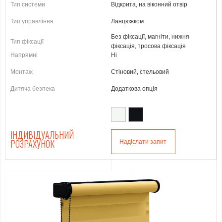
Тип системи
Відкрита, на віконний отвір
Тип управління
Ланцюжком
Без фіксації, магніти, нижня
Тип фіксації
фіксація, тросова фіксація
Напрямні
Ні
Монтаж
Стіновий, стельовий
Дитяча безпека
Додаткова опція
ІНДИВІДУАЛЬНИЙ
РОЗРАХУНОК
Надіслати запит