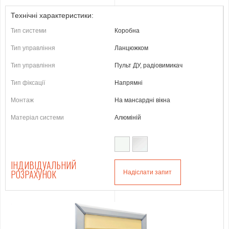
Технічні характеристики:
Тип системи
Коробна
Тип управління
Ланцюжком
Тип управління
Пульт ДУ, радіовимикач
Тип фіксації
Напрямні
Монтаж
На мансардні вікна
Матеріал системи
Алюміній
ІНДИВІДУАЛЬНИЙ
РОЗРАХУНОК
Надіслати запит