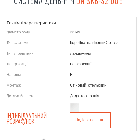
СИСТЕМА ДЕНЬ-НІЧ
DN SKB-32 DUET
Технічні характеристики:
Діаметр валу
32 мм
Тип системи
Коробна, на віконний отвір
Тип управління
Ланцюжком
Тип фіксації
Без фіксації
Напрямні
Ні
Монтаж
Стіновий, стельовий
Дитяча безпека
Додаткова опція
ІНДИВІДУАЛЬНИЙ
РОЗРАХУНОК
Надіслати запит