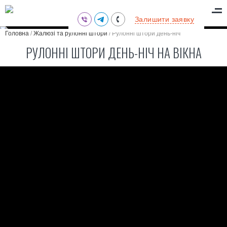
(095) 711-77-47
Залишити заявку
(097) 773-73-71
Головна
/
Жалюзі та рулонні штори
/
Рулонні штори день-ніч
(063) 039-97-70
РУЛОННІ ШТОРИ ДЕНЬ-НІЧ НА ВІКНА