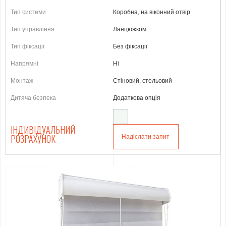
Тип системи
Коробна, на віконний отвір
Тип управління
Ланцюжком
Тип фіксації
Без фіксації
Напрямні
Ні
Монтаж
Стіновий, стельовий
Дитяча безпека
Додаткова опція
ІНДИВІДУАЛЬНИЙ
РОЗРАХУНОК
Надіслати запит