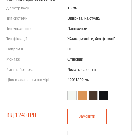
Діаметр валу
18 мм
Тип системи
Відкрита, на стулку
Тип управління
Ланцюжком
Тип фіксації
Жилка, магніти, без фіксації
Напрямні
Ні
Монтаж
Стіновий
Дитяча безпека
Додаткова опція
Ціна вказана при розмірі
400*1300 мм
ВІД 1 240 ГРН
Замовити