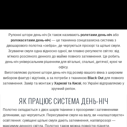
Рулонні штори день-ніч (їх також називають
ролетами день-ніч
або
ролокасетами день-ніч
) — це тканинна сонцезахисна система з
двошарового полотна «зебра», де чергуються прозорі та щільні смуги.
Зсуваючи смуги одна відносно одної, ви плавно регулюєте світло: від
м’якого розсіяного денного до майже повного затемнення. Це робить
день-ніч універсальним рішенням для вітальні, спальні, дитячої, кухні чи
офісу.
Виготовляємо рулонні штори день-ніч під розмір вашого вікна з широким
вибором фактур і відтінків, а за потреби з тканиною
Black Out
для повного
затемнення. Замір та монтаж у
Харкові та Києві
, по Україні відправляємо у
зручний регіон.
ЯК ПРАЦЮЄ СИСТЕМА ДЕНЬ-НІЧ
Полотно складається з двох шарів тканини з прозорими і затемненими
ділянками, що чергуються. Пересуваючи смуги на валу, ви «налаштовуєте»
освітлення: суміщені щільні смуги дають затемнення, напівпрозорі —
максимум денного світла. Полотно також можна повністю підняти,