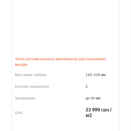
Тепла система власного виробництва для панорамних
виходів.
Монтажна глибина
142–218 мм
Контури ущільнення
2
Заповнення
до 44 мм
23 999 грн./
Ціна
м2