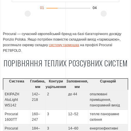
01
04
Procural — сучасний європейський бренд на базі багаторічного досвіду
Ponzio Polska. Якщо потрібен повністю складаний вихід «гармошкою»,
розгляньте окрему складну
систему гармошка
на профілі Procural
PE78FOLD.
ПОРІВНЯННЯ ТЕПЛИХ РОЗСУВНИХ СИСТЕМ
Система
Глибина,
Контури
Заповнення,
Сценарій
мм
ущільнення
мм
EKIPAZH
142–
2
до 44
опалювані
AluLight
218
приміщення,
WS142
панорамний вихід
Procural
160–
3
12–52
тепле панорамне
1600ТТ
247
скління
Procural
184–
3
14–60
енергоефективні