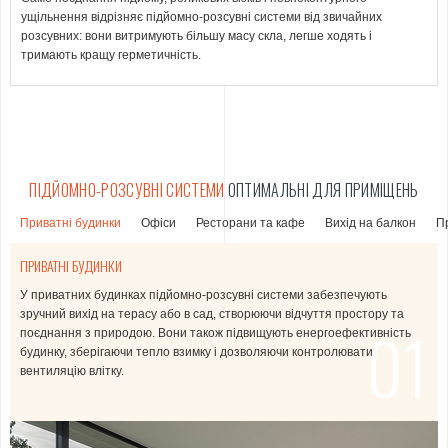
ущільнення відрізняє підйомно-розсувні системи від звичайних
розсувних: вони витримують більшу масу скла, легше ходять і
тримають кращу герметичність.
ПІДЙОМНО-РОЗСУВНІ СИСТЕМИ
ОПТИМАЛЬНІ ДЛЯ ПРИМІЩЕНЬ
Приватні будинки
Офіси
Ресторани та кафе
Вихід на балкон
П
ПРИВАТНІ БУДИНКИ
У приватних будинках підйомно-розсувні системи забезпечують
Вони допомагають легко трансформувати простір, розділяючи або
Підйомно-розсувні системи в ресторанах і кафе дозволяють створити
Вони ідеальні для поділу простору на відкритих терасах і верандах у
зручний вихід на терасу або в сад, створюючи відчуття простору та
об’єднуючи робочі зони, переговорні кімнати чи конференц-зали,
відкритий простір між залами та терасами, що сприяє комфортній
приватних будинках, дозволяючи відкривати або закривати частини
01
поєднання з природою. Вони також підвищують енергоефективність
забезпечуючи гнучкість планування.
атмосфері для відвідувачів. Вони також забезпечують
приміщення в залежності від потреб.
будинку, зберігаючи тепло взимку і дозволяючи контролювати
енергоефективність та надійну звукоізоляцію, зберігаючи затишок у
вентиляцію влітку.
будь-яку пору року.
Детальніше