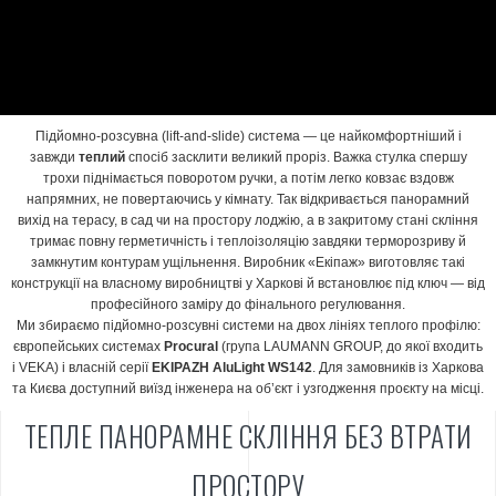
Підйомно-розсувна (lift-and-slide) система — це найкомфортніший і
завжди
теплий
спосіб засклити великий проріз. Важка стулка спершу
трохи піднімається поворотом ручки, а потім легко ковзає вздовж
напрямних, не повертаючись у кімнату. Так відкривається панорамний
вихід на терасу, в сад чи на простору лоджію, а в закритому стані скління
тримає повну герметичність і теплоізоляцію завдяки терморозриву й
замкнутим контурам ущільнення. Виробник «Екіпаж» виготовляє такі
конструкції на власному виробництві у Харкові й встановлює під ключ — від
професійного заміру до фінального регулювання.
Ми збираємо підйомно-розсувні системи на двох лініях теплого профілю:
європейських системах
Procural
(група LAUMANN GROUP, до якої входить
і VEKA) і власній серії
EKIPAZH AluLight WS142
. Для замовників із Харкова
та Києва доступний виїзд інженера на об’єкт і узгодження проєкту на місці.
ТЕПЛЕ ПАНОРАМНЕ СКЛІННЯ БЕЗ ВТРАТИ
ПРОСТОРУ