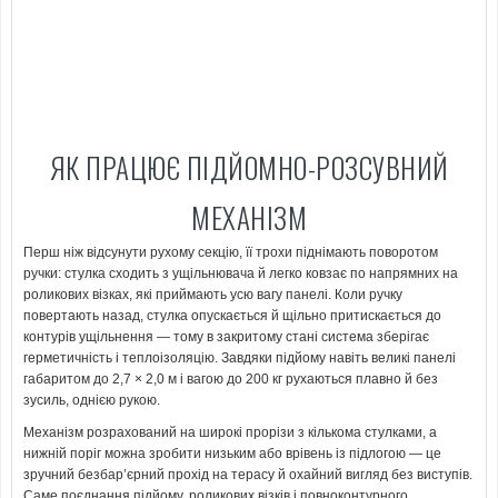
ЯК ПРАЦЮЄ ПІДЙОМНО-РОЗСУВНИЙ
МЕХАНІЗМ
Перш ніж відсунути рухому секцію, її трохи піднімають поворотом
ручки: стулка сходить з ущільнювача й легко ковзає по напрямних на
роликових візках, які приймають усю вагу панелі. Коли ручку
повертають назад, стулка опускається й щільно притискається до
контурів ущільнення — тому в закритому стані система зберігає
герметичність і теплоізоляцію. Завдяки підйому навіть великі панелі
габаритом до 2,7 × 2,0 м і вагою до 200 кг рухаються плавно й без
зусиль, однією рукою.
Механізм розрахований на широкі прорізи з кількома стулками, а
нижній поріг можна зробити низьким або врівень із підлогою — це
зручний безбар’єрний прохід на терасу й охайний вигляд без виступів.
Саме поєднання підйому, роликових візків і повноконтурного