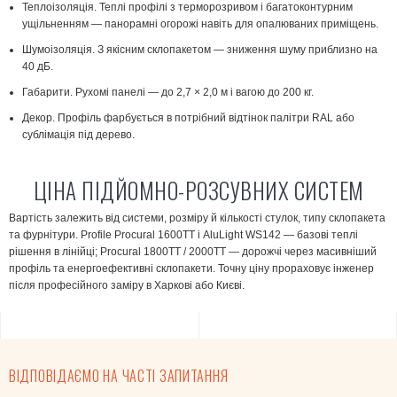
Теплоізоляція.
Теплі профілі з терморозривом і багатоконтурним
ущільненням — панорамні огорожі навіть для опалюваних приміщень.
Шумоізоляція.
З якісним склопакетом — зниження шуму приблизно на
40 дБ.
Габарити.
Рухомі панелі — до 2,7 × 2,0 м і вагою до 200 кг.
Декор.
Профіль фарбується в потрібний відтінок палітри RAL або
сублімація під дерево.
ЦІНА ПІДЙОМНО-РОЗСУВНИХ СИСТЕМ
Вартість залежить від системи, розміру й кількості стулок, типу склопакета
та фурнітури. Profile Procural 1600ТТ і AluLight WS142 — базові теплі
рішення в лінійці; Procural 1800ТТ / 2000ТТ — дорожчі через масивніший
профіль та енергоефективні склопакети. Точну ціну прораховує інженер
після професійного заміру в Харкові або Києві.
ВІДПОВІДАЄМО НА ЧАСТІ ЗАПИТАННЯ