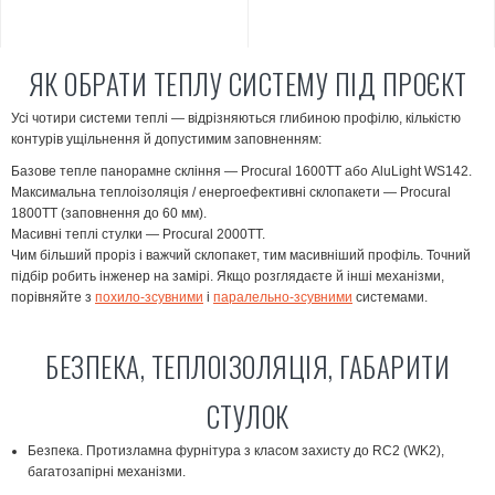
ЯК ОБРАТИ ТЕПЛУ СИСТЕМУ ПІД ПРОЄКТ
Усі чотири системи теплі — відрізняються глибиною профілю, кількістю
контурів ущільнення й допустимим заповненням:
Базове тепле панорамне скління
— Procural 1600ТТ або AluLight WS142.
Максимальна теплоізоляція / енергоефективні склопакети
— Procural
1800ТТ (заповнення до 60 мм).
Масивні теплі стулки
— Procural 2000ТТ.
Чим більший проріз і важчий склопакет, тим масивніший профіль. Точний
підбір робить інженер на замірі. Якщо розглядаєте й інші механізми,
порівняйте з
похило-зсувними
і
паралельно-зсувними
системами.
БЕЗПЕКА, ТЕПЛОІЗОЛЯЦІЯ, ГАБАРИТИ
СТУЛОК
Безпека.
Протизламна фурнітура з класом захисту до RC2 (WK2),
багатозапірні механізми.