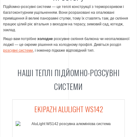
Підйомно-розсувні системи — це теплі конструкції з терморозривом і
багатоконтурним ущільненням. Вони розраховані на опалювані
приміщення й великі панорамні стулки, тому їх ставлять там, де скління
працює цілий рік: вітальня з виходом на терасу, зимовий сад, котедж,
заклад.
Якщо вам потрібне
холодне
розсувне скління балкона чи неопалюваної
лоджії — це окреме рішення на холодному профілі. Дивіться розділ
розсувні системи
, і інженер підкаже відповідний тип.
НАШІ ТЕПЛІ ПІДЙОМНО-РОЗСУВНІ
СИСТЕМИ
EKIPAZH ALULIGHT WS142