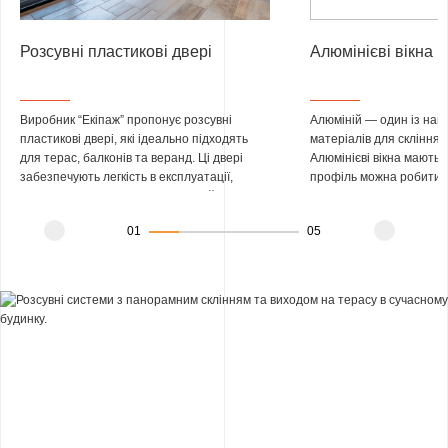
Розсувні пластикові двері
Алюмінієві вікна
Виробник “Екіпаж” пропонує розсувні
Алюміній — один із на
пластикові двері, які ідеально підходять
матеріалів для скління 
для терас, балконів та веранд. Ці двері
Алюмінієві вікна мають 
забезпечують легкість в експлуатації,
профіль можна робити т
високу теплоізоляцію та стильний
проріз — більшим. Це ро
зовнішній вигляд, гармонійно вписуючись у
конструкції ідеальними 
01
05
будь-який інтер’єр. Надійна фурнітура
терас, котеджів і будь-я
гарантує довговічність та зручність
важливі максимум світла
використання на довгі роки.
Компанія Екіпаж виготов
вікна на власному вироб
EKIPAZH AluLight і євро
PROCURAL. Ми робимо 
конструкції для неопал
так і теплі енергоефект
та котеджів — будь-якої
конфігурації.