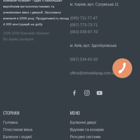
Компанія «Екіпаж» - один з найбільших
м. Харків, вул. Сухумська 11
виробників металопластикових та
алюмінієвих вікон і дверей. Заснована
(095) 711-77-47
компанія в 2006 році. Продуктивність понад
4 000 конструкцій на добу
(097) 773-73-71
(063) 039-97-70
2006-2026 Компанія «Екіпаж»
Всі права захищені
м. Київ, вул. Здолбунівська
(067) 534-63-20
office@oknaekipag.com.ua
СТОРІНКИ
МЕНЮ
Головна
Балконні двері
Пластикові вікна
Відливи та козирки
Балкони і лоджії
Розсувні системи