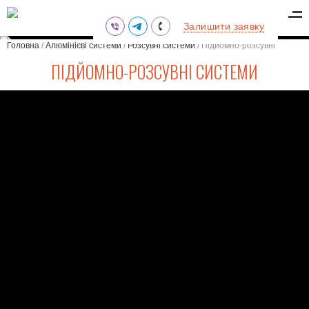
(095) 711-77-47
Залишити заявку
(097) 773-73-71
Головна
/
Алюмінієві системи
/
Розсувні системи
/
Підйомно-розсувні
(063) 039-97-70
системи
ПІДЙОМНО-РОЗСУВНІ СИСТЕМИ