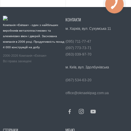
КОНТАКТИ
Компанія «Екіпаж» - один з найбільших
м. Харків, вул. Сухумська 11
виробників металопластикових та
алюмінієвих вікон і дверей. Заснована
(095) 711-77-47
компанія в 2006 році. Продуктивність понад
4 000 конструкцій на добу
(097) 773-73-71
(063) 039-97-70
2006-2026 Компанія «Екіпаж»
Всі права захищені
м. Київ, вул. Здолбунівська
(067) 534-63-20
office@oknaekipag.com.ua
СТОРІНКИ
МЕНЮ