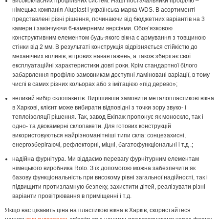
висококласних профільних систем. Наші постачальники профілю –
німецька компанія Aluplast і українська марка WDS. В асортименті
представлені різні рішення, починаючи від бюджетних варіантів на 3
камери і закінчуючи 6-камерними версіями. Обов’язковою
конструктивним елементом будь-якого вікна є армування з товщиною
стінки від 2 мм. В результаті конструкція відрізняється стійкістю до
механічних впливів, вітрових навантажень, а також зберігає свої
експлуатаційні характеристики довгі роки. Крім стандартної білого
забарвлення профілю замовникам доступні ламіновані варіації, в тому
числі в самих різних кольорах або з імітацією «під дерево»;
великий вибір склопакетів. Вирішивши замовити металопластикові вікна
в Харкові, клієнт може вибирати відповідні з точки зору звуко- і
теплоізоляції рішення. Так, завод Екіпаж пропонує як моноскло, так і
одно- та двокамерні склопакети. Для готових конструкцій
використовуються найрізноманітніші типи скла: сонцезахисні,
енергозберігаючі, рефлекторні, міцні, багатофункціональні і т.д .;
надійна фурнітура. Ми віддаємо перевагу фурнітурним елементам
німецького виробника Roto. З їх допомогою можна забезпечити як
базову функціональність при високому рівні загальної надійності, так і
підвищити протизламную безпеку, захистити дітей, реалізувати різні
варіанти провітрювання в приміщенні і т.д.
Якщо вас цікавить ціна на пластикові вікна в Харків, скористайтеся