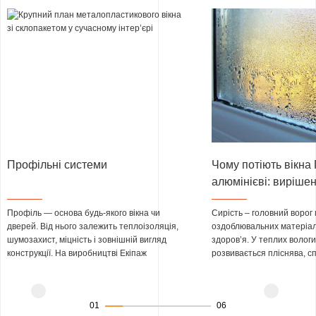
Профільні системи
Чому потіють вікна 
алюмінієві: виріше
конденсату всередин
Профіль — основа будь-якого вікна чи
Сирість – головний ворог 
конструкції
дверей. Від нього залежить теплоізоляція,
оздоблювальних матеріалі
шумозахист, міцність і зовнішній вигляд
здоров’я. У теплих волог
конструкції. На виробництві Екіпаж
розвивається пліснява, сп
використовуємо три марки ПВХ-профілю:
викликають безліч респір
V
E
KA
(Німеччина),
WDS
(Україна) та
захворювань і алергічних 
власний бренд EKIPAZH Ultra. Кожна марка
Неестетичні темні плями 
01
06
має кілька серій із різними
матеріали, з яких їх дуже