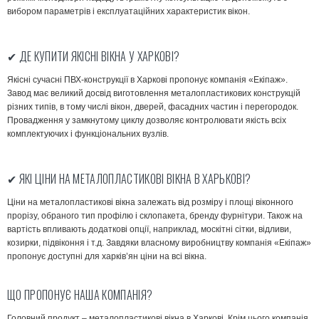
вибором параметрів і експлуатаційних характеристик вікон.
✔ ДЕ КУПИТИ ЯКІСНІ ВІКНА У ХАРКОВІ?
Якісні сучасні ПВХ-конструкції в Харкові пропонує компанія «Екіпаж».
Завод має великий досвід виготовлення металопластикових конструкцій
різних типів, в тому числі вікон, дверей, фасадних частин і перегородок.
Провадження у замкнутому циклу дозволяє контролювати якість всіх
комплектуючих і функціональних вузлів.
✔ ЯКІ ЦІНИ НА МЕТАЛОПЛАСТИКОВІ ВІКНА В ХАРЬКОВІ?
Ціни на металопластикові вікна залежать від розміру і площі віконного
прорізу, обраного тип профілю і склопакета, бренду фурнітури. Також на
вартість впливають додаткові опції, наприклад, москітні сітки, відливи,
козирки, підвіконня і т.д. Завдяки власному виробництву компанія «Екіпаж»
пропонує доступні для харків’ян ціни на всі вікна.
ЩО ПРОПОНУЄ НАША КОМПАНІЯ?
Головний продукт – металопластикові вікна в Харкові. Крім цього компанія