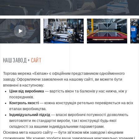
НАШ ЗАВОД +
САЙТ
Торгова мережа «Екіпаж» є офіційним представником однойменного
заводу. Оформляючи замовлення на нашому сайті, ви можете бути
впевнені в наступному:
Ціни від виробника
— вартість вікон та балконів у нас нижча, ніж у
посередників.
Контроль якості
— кожна конструкція ретельно перевіряється на всіх
етапах виробництва.
Індивідуальний підхід
— власні виробничі потужності дозволяють
виготовляти як стандартні вироби, так і конструкції будь-якої
складності за вашими індивідуальними параметрами.
Основна мета нашого сайту — бути зв’язком між заводом і кінцевим
споживачем. Ми хочемо зробити ваше замовлення максимально зручним і