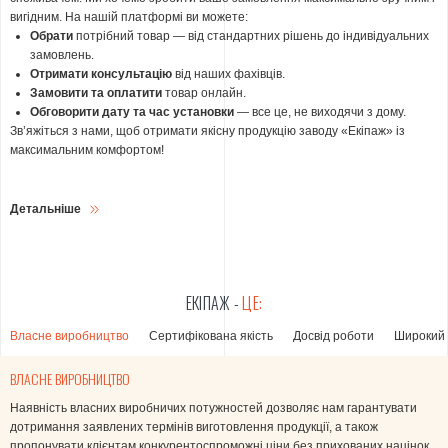
вигідним. На нашій платформі ви можете:
Обрати
потрібний товар — від стандартних рішень до індивідуальних
замовлень.
Отримати консультацію
від наших фахівців.
Замовити та оплатити
товар онлайн.
Обговорити дату та час установки
— все це, не виходячи з дому.
Зв’яжіться з нами, щоб отримати якісну продукцію заводу «Екіпаж» із
максимальним комфортом!
Детальніше
ЕКІПАЖ -
ЦЕ:
Власне виробництво
Сертифікована якість
Досвід роботи
Широкий
ВЛАСНЕ ВИРОБНИЦТВО
Наявність власних виробничих потужностей дозволяє нам гарантувати
Ми гарантуємо високу якість наших виробів. У виробництві ми
Наша робота перевірена часом та тисячами задоволених клієнтів. З 2006
Ми пропонуємо широкий асортимент продукції, який задовольнить будь-
Ми працюємо як із приватними клієнтами, так і з компаніями,
дотримання заявлених термінів виготовлення продукції, а також
використовуємо лише надійні комплектуючі, такі як профільні системи,
року ми успішно працюємо у форматі виробництва замкнутого циклу, що
які потреби наших клієнтів. Окрім високоякісних пластикових вікон, у
забудовниками та бюджетними організаціями, пропонуючи індивідуальні
пропонувати клієнтам конкурентоспроможні ціни без прихованих націнок
склопакети та фурнітура від провідних і перевірених виробників. Наші
дозволяє нам контролювати кожен етап — від розробки та виробництва
нашому каталозі представлені вироби з алюмінієвого профілю, сучасні
рішення для кожного. Для приватних замовників доступні різні варіанти