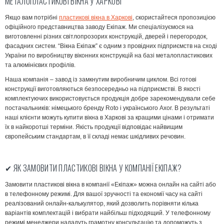
МЕТАЛОПЛАСТИКОВІ ВІКНА У ХАРКОВІ
Якщо вам потрібні
пластикові вікна в Харкові
, скористайтеся пропозицією
офіційного представництва заводу Екіпаж. Ми спеціалізуємося на
виготовленні різних світлопрозорих конструкцій, дверей і перегородок,
фасадних систем. “Вікна Екіпаж” є одним з провідних підприємств на сході
України по виробництву віконних конструкцій на базі металопластикових
та алюмінієвих профілів.
Наша компанія – завод із замкнутим виробничим циклом. Всі готові
конструкції виготовляються безпосередньо на підприємстві. В якості
комплектуючих використовується продукція добре зарекомендували себе
постачальників: німецького бренду Roto і українського Axor. В результаті
наші клієнти можуть купити вікна в Харкові за кращими цінами і отримати
їх в найкоротші терміни. Якість продукції відповідає найвищим
європейським стандартам, в її складі немає шкідливих речовин.
✔ ЯК ЗАМОВИТИ ПЛАСТИКОВІ ВІКНА У КОМПАНІЇ ЕКІПАЖ?
Замовити пластикові вікна в компанії «Екіпаж» можна онлайн на сайті або
в телефонному режимі. Для вашої зручності та економії часу на сайті
реалізований онлайн-калькулятор, який дозволить порівняти кілька
варіантів комплектацій і вибрати найбільш підходящий. У телефонному
режимі менеджери нададуть грамотну консультацію та допоможуть з