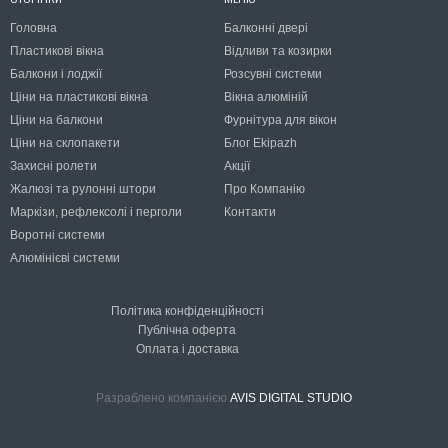
Головна
Балконні двері
Пластикові вікна
Відливи та козирки
Балкони і лоджії
Розсувні системи
Ціни на пластикові вікна
Вікна алюміній
Ціни на балкони
Фурнітура для вікон
Ціни на склопакети
Блог Ekipazh
Захисні ролети
Акції
Жалюзі та рулонні штори
Про Компанію
Маркізи, рефлексолі і перголи
Контакти
Воротні системи
Алюмінієві системи
Політика конфіденційності
Публічна оферта
Оплата і доставка
Разраблено компанією
AVIS DIGITAL STUDIO