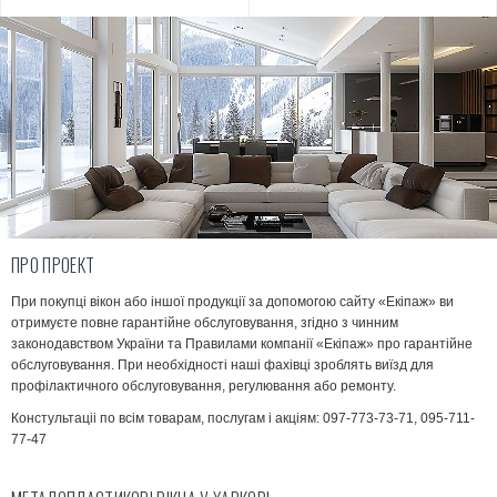
характеристиками — від бюджетних до
видалити. Тому конденсат
преміальних.
вікнах – не просто незруч
Усі профільні системи мають необхідні
Дуже важливо вчасно розі
сертифікати якості. Ми допоможемо
потіють вікна у квартирі і
обрати оптимальний профіль під ваше
проблему.
завдання та бюджет.
ПРО ПРОЕКТ
При покупці вікон або іншої продукції за допомогою сайту «Екіпаж» ви
отримуєте повне гарантійне обслуговування, згідно з чинним
законодавством України та Правилами компанії «Екіпаж» про гарантійне
обслуговування. При необхідності наші фахівці зроблять виїзд для
профілактичного обслуговування, регулювання або ремонту.
Констультаціі по всім товарам, послугам і акціям:
097-773-73-71, 095-711-
77-47