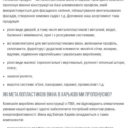
пропонує віконні конструкції на базі алюмінієвого профілю, який
використовується для фасадного скління, облаштування вентильованих
фасадів, створення зимових садів і т.д. Доповнює наш асортимент така
продукція:
різні види дверей, в тому числі металопластикові і металеві, вхідні,
балконні і міжкімнатні, орні і з розсувними системами;
всі комплектуючі для металопластикових вікон, включаючи профіль,
склопакети, фурнітуру і додаткові елементи: москітні сітки, козирки,
відливи, підвіконня європейських і українських виробників;
різні види жалюзі: горизонтальні і вертикальні, рулонні і японські штори,
плісе;
захисні ролети;
воротні системи: в’їзні, панорамні, гаражні, промислові і т.д.
ЯКІ МЕТАЛОПЛАСТИКОВІ ВІКНА В ХАРЬКОВІ МИ ПРОПОНУЄМО?
Компанія виробляє віконні конструкції з ПВХ, які відповідають кліматичним
умовам нашої країни і здатні забезпечити потрібний клієнтові рівень
енергоефективності. Вікна від Екіпаж Харків складаються з таких
компонентів: