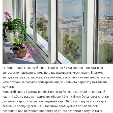
Найпростіший і швидкий в реалізації спосіб збільшення – це балкон з
виносом по підвіконню. Іноді його ще називають «косинкою». В такому
випадку метраж залишається незмінним, а ось лінія скління зміщується за
межі огорожі за рахунок приварювання до наявного парапету металевих
куточків.
Короткий винос балкону по підвіконню здійснюється тільки по передній
частині або по всьому периметру (фронт і бічні стінки). Установка куточків
дозволяє наростити ширину підвіконня на 10-30 см і «відсунути» на ці ж
величини площину скління. «Косинка» реалізується при наявності
бетонного або цегляного парапету, здатного витримати вагу не тільки