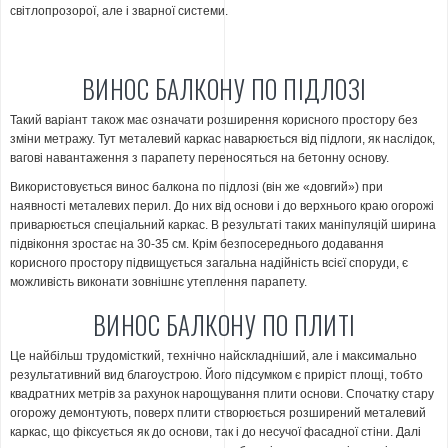
світлопрозорої, але і зварної системи.
ВИНОС БАЛКОНУ ПО ПІДЛОЗІ
Такий варіант також має означати розширення корисного простору без
зміни метражу. Тут металевий каркас наварюється від підлоги, як наслідок,
вагові навантаження з парапету переносяться на бетонну основу.
Використовується винос балкона по підлозі (він же «довгий») при
наявності металевих перил. До них від основи і до верхнього краю огорожі
приварюється спеціальний каркас. В результаті таких маніпуляцій ширина
підвіконня зростає на 30-35 см. Крім безпосереднього додавання
корисного простору підвищується загальна надійність всієї споруди, є
можливість виконати зовнішнє утеплення парапету.
ВИНОС БАЛКОНУ ПО ПЛИТІ
Це найбільш трудомісткий, технічно найскладніший, але і максимально
результативний вид благоустрою. Його підсумком є приріст площі, тобто
квадратних метрів за рахунок нарощування плити основи. Спочатку стару
огорожу демонтують, поверх плити створюється розширений металевий
каркас, що фіксується як до основи, так і до несучої фасадної стіни. Далі