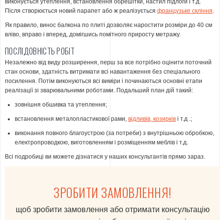
виконується утеплення, встановлення обрешітки, настил підлоги і т.д.
Після створюється новий парапет або ж реалізується
французьке скління
.
Як правило, винос балкона по плиті дозволяє наростити розміри до 40 см
вліво, вправо і вперед, домігшись помітного приросту метражу.
ПОСЛІДОВНІСТЬ РОБІТ
Незалежно від виду розширення, перш за все потрібно оцінити поточний
стан основи, здатність витримати всі навантаження без спеціального
посилення. Потім виконуються всі виміри і починаються основні етапи
реалізації зі зварювальними роботами. Подальший план дій такий:
зовнішня обшивка та утеплення;
встановлення металопластикової рами,
відливів, козирків
і т.д .;
виконання повного благоустрою (за потреби) з внутрішньою обробкою,
електропроводкою, виготовленням і розміщенням меблів і т.д.
Всі подробиці ви можете дізнатися у наших консультантів прямо зараз.
ЗРОБИТИ ЗАМОВЛЕННЯ!
щоб зробити замовлення або отримати консультацію