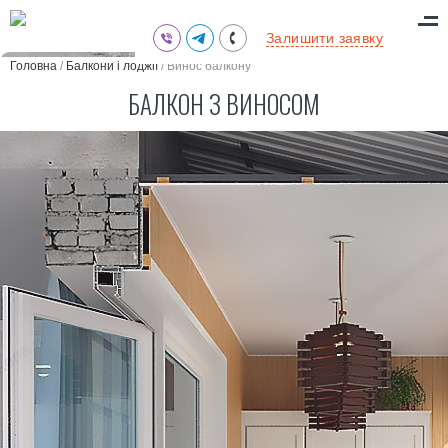
(095) 711-77-47
Залишити заявку
(097) 773-73-71
Головна
/
Балкони і лоджії
/
Винос балкону
(063) 039-97-70
БАЛКОН З ВИНОСОМ