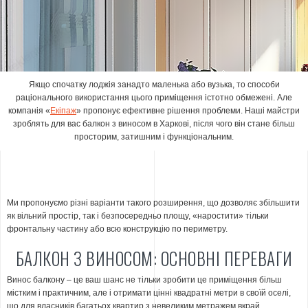
Якщо спочатку лоджія занадто маленька або вузька, то способи
раціонального використання цього приміщення істотно обмежені. Але
компанія «
Екіпаж
» пропонує ефективне рішення проблеми. Наші майстри
зроблять для вас балкон з виносом в Харкові, після чого він стане більш
просторим, затишним і функціональним.
Ми пропонуємо різні варіанти такого розширення, що дозволяє збільшити
як вільний простір, так і безпосередньо площу, «наростити» тільки
фронтальну частину або всю конструкцію по периметру.
БАЛКОН З ВИНОСОМ: ОСНОВНІ ПЕРЕВАГИ
Винос балкону – це ваш шанс не тільки зробити це приміщення більш
містким і практичним, але і отримати цінні квадратні метри в своїй оселі,
що для власників багатьох квартир з невеликим метражем вкрай