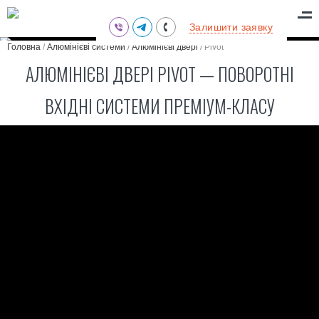
(095) 711-77-47
Залишити заявку
(097) 773-73-71
Головна
/
Алюмінієві системи
/
Алюмінієві двері
/
Pivot
(063) 039-97-70
АЛЮМІНІЄВІ ДВЕРІ PIVOT — ПОВОРОТНІ
ВХІДНІ СИСТЕМИ ПРЕМІУМ-КЛАСУ