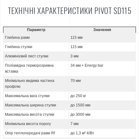
ТЕХНІЧНІ ХАРАКТЕРИСТИКИ PIVOT SD115
Параметр
Значення
Глибина рами
115 мм
Глибина стулки
115 мм
Алюмінієвий лист стулки
3 мм
Поліамідна терморозривна
34 мм + Energy bar
вставка
Мінімально видима частина
70 мм
профілю
Максимальна вага стулки
до 250 кг
Максимальна ширина стулки
до 1500 мм
Максимальна висота стулки
до 3000 мм
Мінімальна висота порогу
7 мм
Опір теплопередачі рами Rf
до 1,3 м²·К/Вт