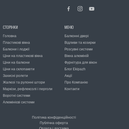
СТОРІНКИ
МЕНЮ
Головна
Балконні двері
Пластикові вікна
Відливи та козирки
Балкони і лоджії
Розсувні системи
Ціни на пластикові вікна
Вікна алюміній
Ціни на балкони
Фурнітура для вікон
Ціни на склопакети
Блог Ekipazh
Захисні ролети
Акції
Жалюзі та рулонні штори
Про Компанію
Маркізи, рефлексолі і перголи
Контакти
Воротні системи
Алюмінієві системи
Політика конфіденційності
Публічна оферта
Оплата і доставка