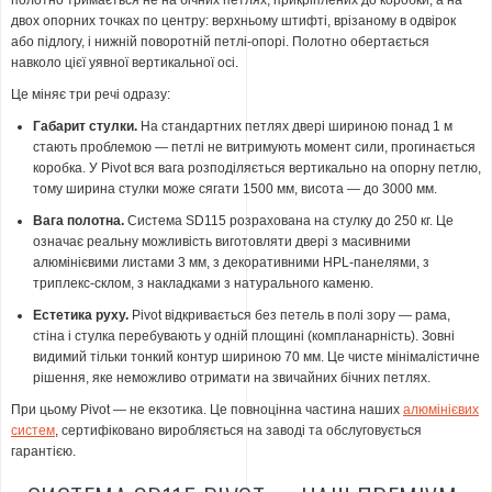
полотно тримається не на бічних петлях, прикріплених до коробки, а на
двох опорних точках по центру: верхньому штифті, врізаному в одвірок
або підлогу, і нижній поворотній петлі-опорі. Полотно обертається
навколо цієї уявної вертикальної осі.
Це міняє три речі одразу:
Габарит стулки.
На стандартних петлях двері шириною понад 1 м
стають проблемою — петлі не витримують момент сили, прогинається
коробка. У Pivot вся вага розподіляється вертикально на опорну петлю,
тому ширина стулки може сягати 1500 мм, висота — до 3000 мм.
Вага полотна.
Система SD115 розрахована на стулку до 250 кг. Це
означає реальну можливість виготовляти двері з масивними
алюмінієвими листами 3 мм, з декоративними HPL-панелями, з
триплекс-склом, з накладками з натурального каменю.
Естетика руху.
Pivot відкривається без петель в полі зору — рама,
стіна і стулка перебувають у одній площині (компланарність). Зовні
видимий тільки тонкий контур шириною 70 мм. Це чисте мінімалістичне
рішення, яке неможливо отримати на звичайних бічних петлях.
При цьому Pivot — не екзотика. Це повноцінна частина наших
алюмінієвих
систем
, сертифіковано виробляється на заводі та обслуговується
гарантією.