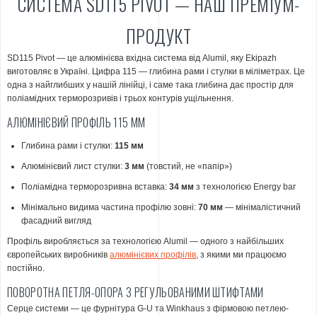
СИСТЕМА SD115 PIVOT — НАШ ПРЕМІУМ-
ПРОДУКТ
SD115 Pivot — це алюмінієва вхідна система від Alumil, яку Ekipazh
виготовляє в Україні. Цифра 115 — глибина рами і стулки в міліметрах. Це
одна з найглибших у нашій лінійці, і саме така глибина дає простір для
поліамідних терморозривів і трьох контурів ущільнення.
АЛЮМІНІЄВИЙ ПРОФІЛЬ 115 ММ
Глибина рами і стулки:
115 мм
Алюмінієвий лист стулки:
3 мм
(товстий, не «папір»)
Поліамідна терморозривна вставка:
34 мм
з технологією Energy bar
Мінімально видима частина профілю зовні:
70 мм
— мінімалістичний
фасадний вигляд
Профіль виробляється за технологією Alumil — одного з найбільших
європейських виробників
алюмінієвих профілів
, з якими ми працюємо
постійно.
ПОВОРОТНА ПЕТЛЯ-ОПОРА З РЕГУЛЬОВАНИМИ ШТИФТАМИ
Серце системи — це фурнітура G-U та Winkhaus з фірмовою петлею-