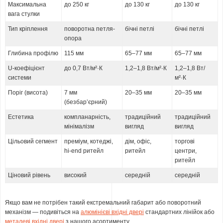
Максимальна
до 250 кг
до 130 кг
до 130 кг
вага стулки
Тип кріплення
поворотна петля-
бічні петлі
бічні петлі
опора
Глибина профілю
115 мм
65–77 мм
65–77 мм
U-коефіцієнт
до 0,7 Вт/м²·К
1,2–1,8 Вт/м²·К
1,2–1,8 Вт/
системи
м²·К
Поріг (висота)
7 мм
20–35 мм
20–35 мм
(безбарʼєрний)
Естетика
компланарність,
традиційний
традиційний
мінімалізм
вигляд
вигляд
Цільовий сегмент
преміум, котеджі,
дім, офіс,
торгові
hi-end ритейл
ритейл
центри,
ритейл
Ціновий рівень
високий
середній
середній
Якщо вам не потрібен такий екстремальний габарит або поворотний
механізм — подивіться на
алюмінієві вхідні двері
стандартних лінійок або
металеві вхідні двері
з нашого асортименту.