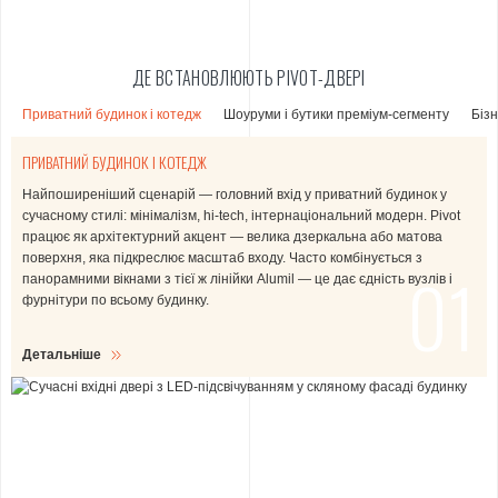
ДЕ ВСТАНОВЛЮЮТЬ PIVOT-ДВЕРІ
Приватний будинок і котедж
Шоуруми і бутики преміум-сегменту
Бізн
ПРИВАТНИЙ БУДИНОК І КОТЕДЖ
Найпоширеніший сценарій — головний вхід у
Brand identity ритейлу починається з дверей. Pivot — типове рішення
В офісах класу А Pivot встановлюють як вхід у головний холл або в
В hospitality Pivot вирішує дві задачі: візуальний імпакт і безбарʼєрність
приватний будинок
у
сучасному стилі: мінімалізм, hi-tech, інтернаціональний модерн. Pivot
для бутіків одягу преміум-сегмента, ювелірних магазинів, автосалонів,
репрезентативні переговорні. Перевага — у поєднанні естетики з
порогу 7 мм. Останнє важливо для відповідності вимогам доступності
працює як архітектурний акцент — велика дзеркальна або матова
дизайнерських меблевих шоурумів. Великі скляні поверхні з тонкою
безпекою (триплекс-скло і замки Winkhaus з протизламним класом
для маломобільних відвідувачів. Тиха робота поворотного механізму
поверхня, яка підкреслює масштаб входу. Часто комбінується з
рамою формують відчуття легкості і відкритості, що працює на
RC2-RC3 опціонально).
означає, що двері не стукають при кожному відвідувачі — це критично у
01
панорамними вікнами
конверсію відвідувача.
спа і ресторанах.
з тієї ж лінійки Alumil — це дає єдність вузлів і
фурнітури по всьому будинку.
Детальніше