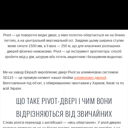
Pivot — це поворотні вхідні двері, у яких полотно обертається не на бічних
петлях, а на центральній вертикальній осі. Завдяки цьому ширина стулки
може сягати 1500 мм, а її вага — 250 кг, що для класичних розпашних
дверей фізично неможливо. Pivot — це інструмент архітектора: спосіб
зробити вхід у дім, шоурум або готель акцентним і безшумним водночас.
Ми на заводі Ekipazh виробляємо двері Pivot за алюмінієвою системою
SD115 — це преміум-сегмент нашої лінійки
алюмінієвих дверей
.
Виготовлення під обʼєкт, з обмірюванням і монтажем у Харкові, Києві та по
всій Україні.
ЩО ТАКЕ PIVOT-ДВЕРІ І ЧИМ ВОНИ
ВІДРІЗНЯЮТЬСЯ ВІД ЗВИЧАЙНИХ
Слово
pivot
в перекладі з англійської — «вісь обертання». У pivot-дверях