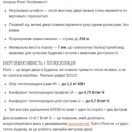
опорою Pivot. Особливості:
Регульовані штифти — після монтажу двері можна точно вирівняти по
вертикалі і горизонталі.
Плавний хід: великі двері повинні відчиняти руху одним рухом руки, без
ривків.
Розрахункове навантаження — стулка до
250 кг
.
Мінімальна висота порогу —
7 мм
, що забезпечує безбарʼєрний вхід
(важливо для сучасних будинків і готелів з вимогами доступності).
ЕНЕРГОЕФЕКТИВНІСТЬ І ТЕПЛОІЗОЛЯЦІЯ
Pivot — це вхідні двері в будинок, які повинні тримати тепло як вікно, а не
як «залізна коробка». Реальні цифри SD115:
Опір теплопередачі рами Rf —
до 1,3 м²·К/Вт
Коефіцієнт теплопередачі профілю Uf —
до 0,75 Вт/м²·К
Коефіцієнт теплопередачі цілої системи U —
до 0,7 Вт/м²·К
Три контури ущільнення EPDM по рамі + один по порогу + два фетрові
Для розуміння: U=0,7 Вт/м²·К — це показник, який досягають
енергозберігаючі вікна з двокамерним
склопакетом
. Тобто Pivot не «з’їдає»
тепло будинку, як це роблять звичайні металеві двері.