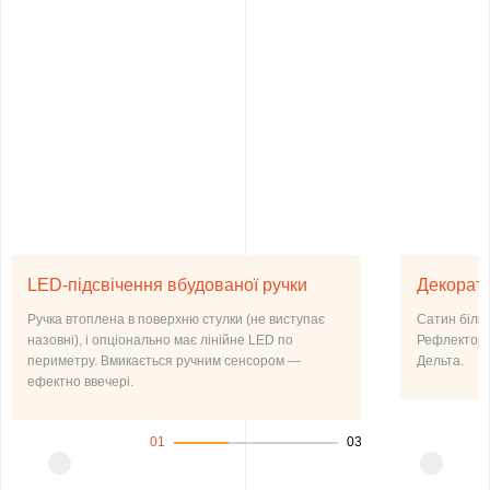
LED-підсвічення вбудованої ручки
Декорати
Ручка втоплена в поверхню стулки (не виступає
Сатин білий
назовні), і опціонально має лінійне LED по
Рефлектор б
периметру. Вмикається ручним сенсором —
Дельта.
ефектно ввечері.
01
03