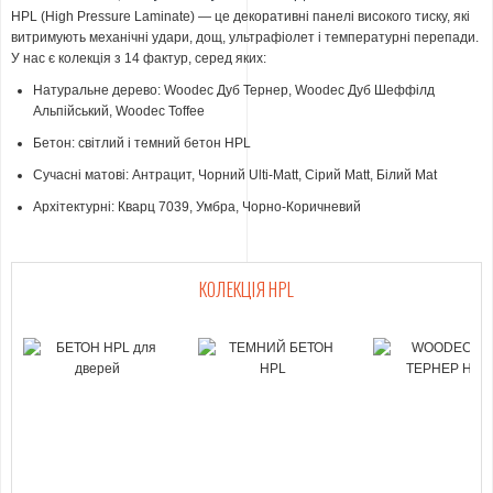
HPL (High Pressure Laminate) — це декоративні панелі високого тиску, які
витримують механічні удари, дощ, ультрафіолет і температурні перепади.
У нас є колекція з 14 фактур, серед яких:
Натуральне дерево: Woodec Дуб Тернер, Woodec Дуб Шеффілд
Альпійський, Woodec Toffee
Бетон: світлий і темний бетон HPL
Сучасні матові: Антрацит, Чорний Ulti-Matt, Сірий Matt, Білий Mat
Архітектурні: Кварц 7039, Умбра, Чорно-Коричневий
КОЛЕКЦІЯ HPL