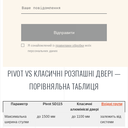
Відправити
Я ознайомлений із
правилами обробки
моїх
персональних даних
PIVOT VS КЛАСИЧНІ РОЗПАШНІ ДВЕРІ —
ПОРІВНЯЛЬНА ТАБЛИЦЯ
Параметр
Pivot SD115
Класичні
Вхідні групи
алюмінієві двері
Максимальна
до 1500 мм
до 1100 мм
залежить від
ширина стулки
системи