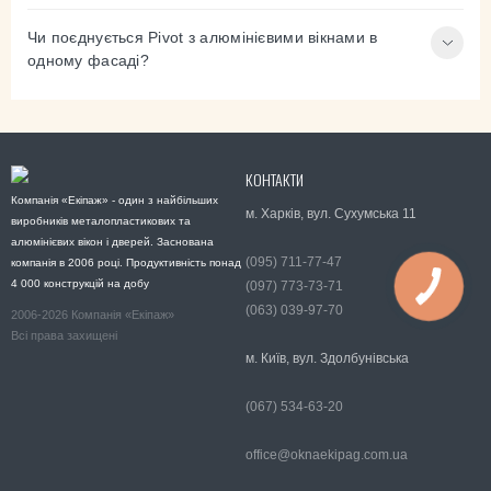
Чи поєднується Pivot з алюмінієвими вікнами в
одному фасаді?
КОНТАКТИ
Компанія «Екіпаж» - один з найбільших
м. Харків, вул. Сухумська 11
виробників металопластикових та
алюмінієвих вікон і дверей. Заснована
(095) 711-77-47
компанія в 2006 році. Продуктивність понад
4 000 конструкцій на добу
(097) 773-73-71
(063) 039-97-70
2006-2026 Компанія «Екіпаж»
Всі права захищені
м. Київ, вул. Здолбунівська
(067) 534-63-20
office@oknaekipag.com.ua