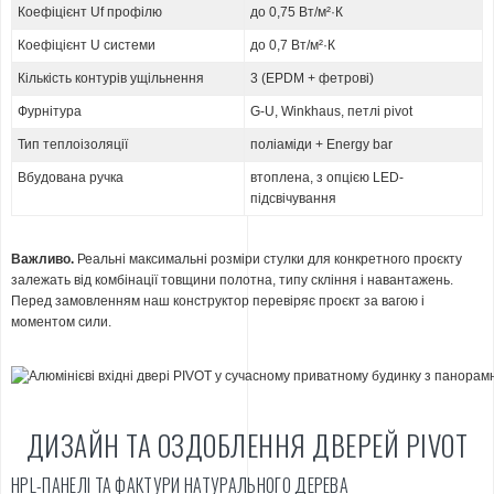
Коефіцієнт Uf профілю
до 0,75 Вт/м²·К
Коефіцієнт U системи
до 0,7 Вт/м²·К
Кількість контурів ущільнення
3 (EPDM + фетрові)
Фурнітура
G-U, Winkhaus, петлі pivot
Тип теплоізоляції
поліаміди + Energy bar
Вбудована ручка
втоплена, з опцією LED-
підсвічування
Важливо.
Реальні максимальні розміри стулки для конкретного проєкту
залежать від комбінації товщини полотна, типу скління і навантажень.
Перед замовленням наш конструктор перевіряє проєкт за вагою і
моментом сили.
ДИЗАЙН ТА ОЗДОБЛЕННЯ ДВЕРЕЙ PIVOT
HPL-ПАНЕЛІ ТА ФАКТУРИ НАТУРАЛЬНОГО ДЕРЕВА