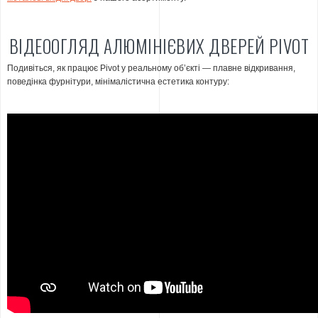
ВІДЕООГЛЯД АЛЮМІНІЄВИХ ДВЕРЕЙ PIVOT
Подивіться, як працює Pivot у реальному обʼєкті — плавне відкривання,
поведінка фурнітури, мінімалістична естетика контуру: