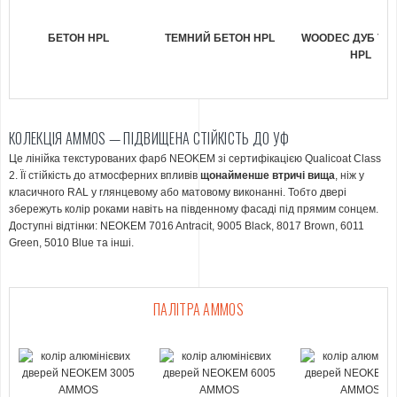
БЕТОН HPL
ТЕМНИЙ БЕТОН HPL
WOODEC ДУБ ТЕ
HPL
КОЛЕКЦІЯ AMMOS — ПІДВИЩЕНА СТІЙКІСТЬ ДО УФ
Це лінійка текстурованих фарб NEOKEM зі сертифікацією Qualicoat Class
2. Її стійкість до атмосферних впливів
щонайменше втричі вища
, ніж у
класичного RAL у глянцевому або матовому виконанні. Тобто двері
збережуть колір роками навіть на південному фасаді під прямим сонцем.
Доступні відтінки: NEOKEM 7016 Antracit, 9005 Black, 8017 Brown, 6011
Green, 5010 Blue та інші.
ПАЛІТРА AMMOS