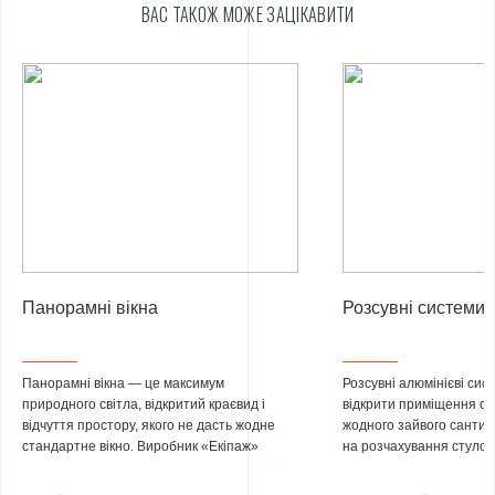
ВАС ТАКОЖ МОЖЕ ЗАЦІКАВИТИ
Панорамні вікна
Розсувні системи
Панорамні вікна — це максимум
Розсувні
алюмінієві сис
природного світла, відкритий краєвид і
відкрити приміщення св
відчуття простору, якого не дасть жодне
жодного зайвого сантим
стандартне вікно. Виробник «Екіпаж»
на розчахування стулок
виготовляє панорамне скління будь-якої
повертається в кімнату,
конфігурації: класичні та
розсувні системи
,
зсувається вздовж напр