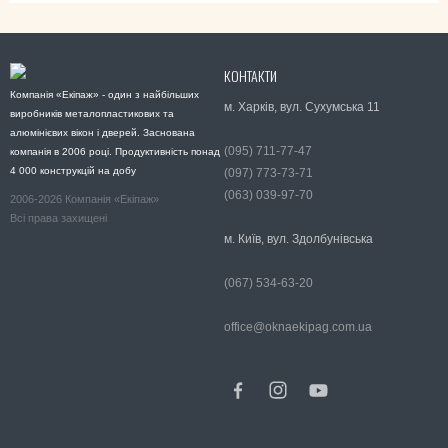
КОНТАКТИ
Компанія «Екіпаж» - один з найбільших
м. Харків, вул. Сухумська 11
виробників металопластикових та
алюмінієвих вікон і дверей. Заснована
(095) 711-77-47
компанія в 2006 році. Продуктивність понад
4 000 конструкцій на добу
(097) 773-73-71
(063) 039-97-70
2006-2026 Компанія «Екіпаж»
Всі права захищені
м. Київ, вул. Здолбунівська
(067) 534-63-20
office@oknaekipag.com.ua