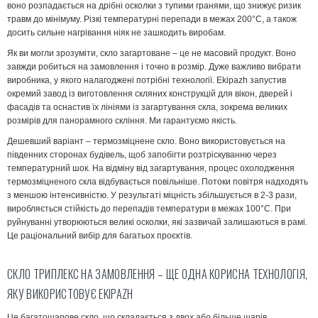
воно розпадається на дрібні осколки з тупими гранями, що знижує ризик
травм до мінімуму. Різкі температурні перепади в межах 200°С, а також
досить сильне нагрівання ніяк не зашкодить виробам.
Як ви могли зрозуміти, скло загартоване – це не масовий продукт. Воно
завжди робиться на замовлення і точно в розмір. Дуже важливо вибрати
виробника, у якого налагоджені потрібні технології. Ekipazh запустив
окремий завод із виготовлення скляних конструкцій для вікон, дверей і
фасадів та оснастив їх лініями із загартування скла, зокрема великих
розмірів для панорамного скління. Ми гарантуємо якість.
Дешевший варіант – термозміцнене скло. Воно використовується на
південних сторонах будівель, щоб запобігти розтріскуванню через
температурний шок. На відміну від загартування, процес охолодження
термозміцненого скла відбувається повільніше. Потоки повітря надходять
з меншою інтенсивністю. У результаті міцність збільшується в 2-3 рази,
виробляється стійкість до перепадів температури в межах 100°С. При
руйнуванні утворюються великі осколки, які зазвичай залишаються в рамі.
Це раціональний вибір для багатьох проєктів.
СКЛО ТРИПЛЕКС НА ЗАМОВЛЕННЯ – ЩЕ ОДНА КОРИСНА ТЕХНОЛОГІЯ,
ЯКУ ВИКОРИСТОВУЄ EKIPAZH
Це багатошарове скло, що складається з двох або більше шарів