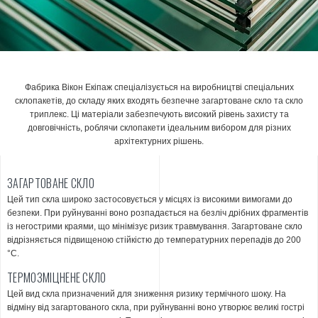
Фабрика Вікон Екіпаж спеціалізується на виробництві спеціальних
склопакетів, до складу яких входять безпечне загартоване скло та скло
триплекс. Ці матеріали забезпечують високий рівень захисту та
довговічність, роблячи склопакети ідеальним вибором для різних
архітектурних рішень.
ЗАГАРТОВАНЕ СКЛО
Цей тип скла широко застосовується у місцях із високими вимогами до
безпеки. При руйнуванні воно розпадається на безліч дрібних фрагментів
із негострими краями, що мінімізує ризик травмування. Загартоване скло
відрізняється підвищеною стійкістю до температурних перепадів до 200
°C.
ТЕРМОЗМІЦНЕНЕ СКЛО
Цей вид скла призначений для зниження ризику термічного шоку. На
відміну від загартованого скла, при руйнуванні воно утворює великі гострі