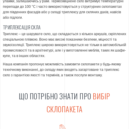
уламки, залишаючись у рамі. Термозміцнене скло витримує температурні
перепади до 100 °C і часто використовується у структурних склопакетах
для південних фасадів або у складі триплексу для скляних дахів, навісів
або підлоги.
ТРИПЛЕКСАЦІЯ СКЛА
Триплекс – це шарувате скло, що складається з кількох аркушів, скріплених
спеціальною плівкою. Воно має високі показники безпеки, міцності та
звукоізоляції. Триплекс широко використовується не тільки в автомобільній
промисловості та в архітектурі, але і у виготовленні меблів, таких як шафи-
купе, та в інших областях.
Наша компанія пропонує можливість замовити склопакети у будь-якому
технічному виконанні, до складу яких входять загартоване та триплекс
скло з гарантією якості та термінів, а також послуги монтажу.
ЩО ПОТРІБНО ЗНАТИ ПРО
ВИБІР
СКЛОПАКЕТА