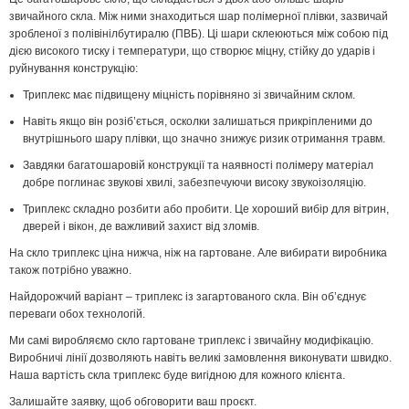
звичайного скла. Між ними знаходиться шар полімерної плівки, зазвичай
зробленої з полівінілбутиралю (ПВБ). Ці шари склеюються між собою під
дією високого тиску і температури, що створює міцну, стійку до ударів і
руйнування конструкцію:
Триплекс має підвищену міцність порівняно зі звичайним склом.
Навіть якщо він розіб’ється, осколки залишаться прикріпленими до
внутрішнього шару плівки, що значно знижує ризик отримання травм.
Завдяки багатошаровій конструкції та наявності полімеру матеріал
добре поглинає звукові хвилі, забезпечуючи високу звукоізоляцію.
Триплекс складно розбити або пробити. Це хороший вибір для вітрин,
дверей і вікон, де важливий захист від зломів.
На скло триплекс ціна нижча, ніж на гартоване. Але вибирати виробника
також потрібно уважно.
Найдорожчий варіант – триплекс із загартованого скла. Він об’єднує
переваги обох технологій.
Ми самі виробляємо скло гартоване триплекс і звичайну модифікацію.
Виробничі лінії дозволяють навіть великі замовлення виконувати швидко.
Наша вартість скла триплекс буде вигідною для кожного клієнта.
Залишайте заявку, щоб обговорити ваш проєкт.