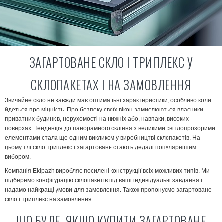
ЗАГАРТОВАНЕ СКЛО І ТРИПЛЕКС У
СКЛОПАКЕТАХ І НА ЗАМОВЛЕННЯ
Звичайне скло не завжди має оптимальні характеристики, особливо коли
йдеться про міцність. Про безпеку своїх вікон замислюються власники
приватних будинків, нерухомості на нижніх або, навпаки, високих
поверхах. Тенденція до панорамного скління з великими світлопрозорими
елементами стала ще одним викликом у виробництві склопакетів. На
цьому тлі скло триплекс і загартоване стають дедалі популярнішим
вибором.
Компанія Ekipazh виробляє посилені конструкції всіх можливих типів. Ми
підберемо конфігурацію склопакетів під ваші індивідуальні завдання і
надамо найкращі умови для замовлення. Також пропонуємо загартоване
скло і триплекс на замовлення.
ЩО БУДЕ, ЯКЩО КУПИТИ ЗАГАРТОВАНЕ