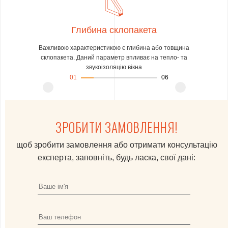
пакета
Глибина склопакета
озбереження
Важливою характеристикою є глибина або товщина
Стандартні
ть інертним
склопакета. Даний параметр впливає на тепло- та
двох пов
звукоізоляцію вікна
01
06
ЗРОБИТИ ЗАМОВЛЕННЯ!
щоб зробити замовлення або отримати консультацію
експерта, заповніть, будь ласка, свої дані: