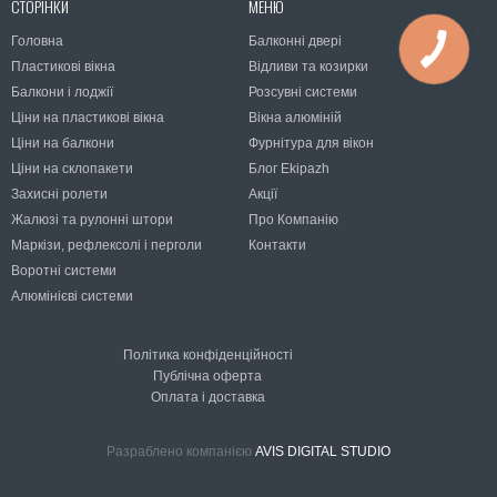
СТОРІНКИ
МЕНЮ
Головна
Балконні двері
Пластикові вікна
Відливи та козирки
Балкони і лоджії
Розсувні системи
Ціни на пластикові вікна
Вікна алюміній
Ціни на балкони
Фурнітура для вікон
Ціни на склопакети
Блог Ekipazh
Захисні ролети
Акції
Жалюзі та рулонні штори
Про Компанію
Маркізи, рефлексолі і перголи
Контакти
Воротні системи
Алюмінієві системи
Політика конфіденційності
Публічна оферта
Оплата і доставка
Разраблено компанією
AVIS DIGITAL STUDIO