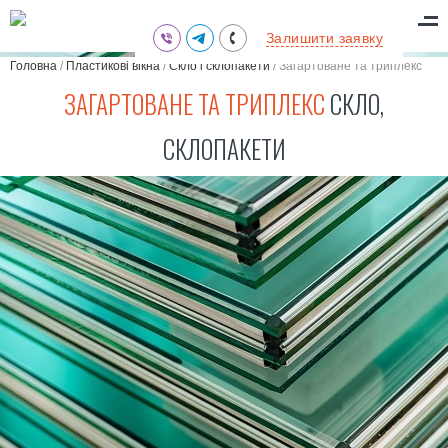
(095) 711-77-47
Залишити заявку
(097) 773-73-71
Головна
/
Пластикові вікна
/
Скло і склопакети
/
Загартоване та триплекс
(063) 039-97-70
скло, склопакети
ЗАГАРТОВАНЕ ТА ТРИПЛЕКС
СКЛО,
СКЛОПАКЕТИ