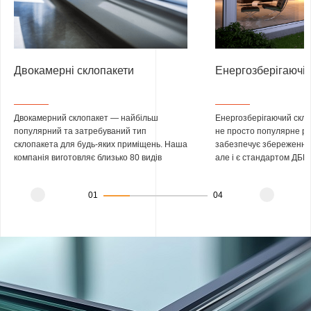
Двокамерні склопакети
Енергозберігаючі 
Двокамерний склопакет — найбільш
Енергозберігаючий скло
популярний та затребуваний тип
не просто популярне рі
склопакета для будь-яких приміщень. Наша
забезпечує збереження 
компанія виготовляє близько 80 видів
але і є стандартом ДБН
двокамерних склопакетів. Тому варто
приміщень. Фабрика Ек
розібратись який склопакет краще підійде
понад 40 варіантів ене
01
04
саме для вашого приміщення і буде
склопакетів під будь-які
оптимальним з необхідними технічними
вимоги.
характеристиками та ціною.