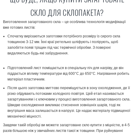
СКЛО ДЛЯ СКЛОПАКЕТА?
Виготовлення загартованого скла – це особлива технологія модифікації
вже готових листів:
Спочатку вирізаються заготовки потрібного розміру із сирого скла
товщиною 3-12 мм. Їхні краї ретельно шліфують і полірують, щоб
запобігти появі тріщин під час термічної обробки. З поверхні
видаляються будь-які забруднення.
Підготовлений лист поміщається в спеціальну піч для нагріву, де він
піддається впливу температури від 600°С до 650°С. Нагрівання робить
матеріал пластичним.
Після цього заготовка миттєво переміщується в зону охолодження, де її
різко обдувають потоками холодного повітря. Цей етап називається
загартуванням і є ключовим у процесі виготовлення загартованого скла.
Швидке охолодження викликає стиснення зовнішніх шарів, тоді як
внутрішня маса залишається в напрузі. Це надає матеріалу підвищеної
механічної міцності.
Завдяки такій обробці ви можете загартоване скло купити з міцністю, в 4-5
разів більшою ніж у звичайних листів такої ж товщини. При руйнуванні