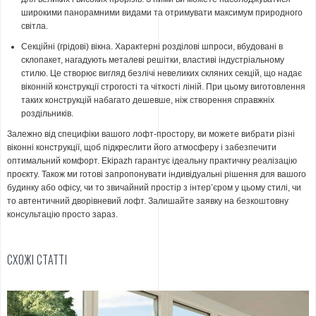
широкими панорамними видами та отримувати максимум природного
світла.
Секційні (грідові) вікна. Характерні розділові шпроси, вбудовані в
склопакет, нагадують металеві решітки, властиві індустріальному
стилю. Це створює вигляд безлічі невеликих скляних секцій, що надає
віконній конструкції строгості та чіткості ліній. При цьому виготовлення
таких конструкцій набагато дешевше, ніж створення справжніх
роздільників.
Залежно від специфіки вашого лофт-простору, ви можете вибрати різні
віконні конструкції, щоб підкреслити його атмосферу і забезпечити
оптимальний комфорт. Ekipazh гарантує ідеальну практичну реалізацію
проєкту. Також ми готові запропонувати індивідуальні рішення для вашого
будинку або офісу, чи то звичайний простір з інтер’єром у цьому стилі, чи
то автентичний дворівневий лофт. Залишайте заявку на безкоштовну
консультацію просто зараз.
СХОЖІ СТАТТІ