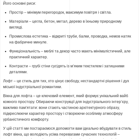
Його основні риси:
Простір – мінімум перегородок, максимум повітря і світла.
Матеріали – цегла, бетон, метал, дерево в їхньому природному
вигляді.
Промислова естетика – відкриті труби, балки, проводка, немов натяк
на фабричне минуле.
Функціональність – меблі та декор часто мають мінімалістичний, але
практичний характер.
Контрасти – грубі стіни сусідять із м’яким текстилем і затишними
деталями.
Лофт – це стиль для тих, хто цінує свободу, нестандартні рішення і дух
міської індустріальної романтики.
Вікна для лофта – це ключовий елемент, який формує унікальний вайб
кожного простору. Обираючи конструкції для індустріального інтер’єру,
важливо пам’ятати: вони стають частиною архітектурного образу,
підкреслюючи характер простору і створюючи особливу атмосферу
урбаністичного комфорту.
У цій статті ми постараємося допомогти вам ідеально вбудувати в стиль
лофт вікна, що володіють усіма перевагами сучасних технологій –