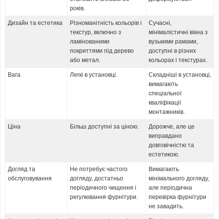
років.
Дизайн та естетика
Різноманітність кольорів і
Сучасні,
текстур, включно з
мінімалістичні вікна з
ламінованими
вузькими рамами,
покриттями під дерево
доступні в різних
або метал.
кольорах і текстурах.
Вага
Легкі в установці.
Складніші в установці,
вимагають
спеціальної
кваліфікації
монтажників.
Ціна
Більш доступні за ціною.
Дорожче, але це
виправдано
довговічністю та
естетикою.
Догляд та
Не потребує частого
Вимагають
обслуговування
догляду, достатньо
мінімального догляду,
періодичного чищення і
але періодична
регулювання фурнітури.
перевірка фурнітури
не завадить.