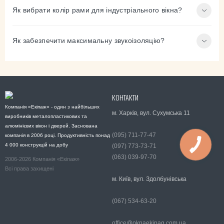
Як вибрати колір рами для індустріального вікна?
Як забезпечити максимальну звукоізоляцію?
КОНТАКТИ
Компанія «Екіпаж» - один з найбільших
м. Харків, вул. Сухумська 11
виробників металопластикових та
алюмінієвих вікон і дверей. Заснована
(095) 711-77-47
компанія в 2006 році. Продуктивність понад
4 000 конструкцій на добу
(097) 773-73-71
(063) 039-97-70
2006-2026 Компанія «Екіпаж»
Всі права захищені
м. Київ, вул. Здолбунівська
(067) 534-63-20
office@oknaekipag.com.ua