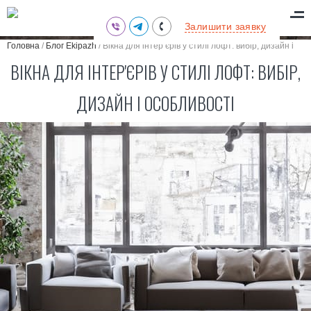
(095) 711-77-47
Залишити заявку
(097) 773-73-71
Головна
/
Блог Ekipazh
/
Вікна для інтер’єрів у стилі лофт: вибір, дизайн і
(063) 039-97-70
особливості
ВІКНА ДЛЯ ІНТЕР'ЄРІВ У СТИЛІ ЛОФТ: ВИБІР,
ДИЗАЙН І ОСОБЛИВОСТІ