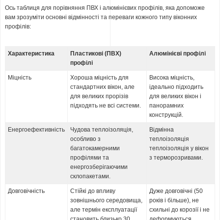
Ось таблиця для порівняння ПВХ і алюмінієвих профілів, яка допоможе
вам зрозуміти основні відмінності та переваги кожного типу віконних
профілів:
Характеристика
Пластикові (ПВХ)
Алюмінієві профілі
профілі
Міцність
Хороша міцність для
Висока міцність,
стандартних вікон, але
ідеально підходить
для великих прорізів
для великих вікон і
підходять не всі системи.
панорамних
конструкцій.
Енергоефективність
Чудова теплоізоляція,
Відмінна
особливо з
теплоізоляція
багатокамерними
теплоізоляція у вікон
профілями та
з терморозривами.
енергозберігаючими
склопакетами.
Довговічність
Стійкі до впливу
Дуже довговічні (50
зовнішнього середовища,
років і більше), не
але термін експлуатації
схильні до корозії і не
становить близько 30
деформуються.