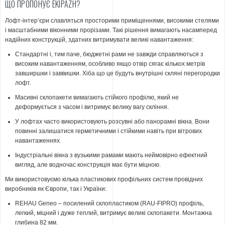
ЩО ПРОПОНУЄ EKIPAZH?
Лофт-інтер’єри славляться просторими приміщеннями, високими стелями
і масштабними віконними прорізами. Такі рішення вимагають насамперед
надійних конструкцій, здатних витримувати великі навантаження:
Стандартні і, тим паче, бюджетні рами не завжди справляються з
високим навантаженням, особливо якщо отвір сягає кількох метрів
завширшки і заввишки. Хіба що це будуть внутрішні скляні перегородки
лофт.
Масивні склопакети вимагають стійкого профілю, який не
деформується з часом і витримує велику вагу скління.
У лофтах часто використовують розсувні або панорамні вікна. Вони
повинні залишатися герметичними і стійкими навіть при вітрових
навантаженнях.
Індустріальні вікна з вузькими рамами мають неймовірно ефектний
вигляд, але водночас конструкція має бути міцною.
Ми використовуємо кілька пластикових профільних систем провідних
виробників як Європи, так і України:
REHAU Geneo – посилений склопластиком (RAU-FIPRO) профіль,
легкий, міцний і дуже теплий, витримує великі склопакети. Монтажна
глибина 82 мм.