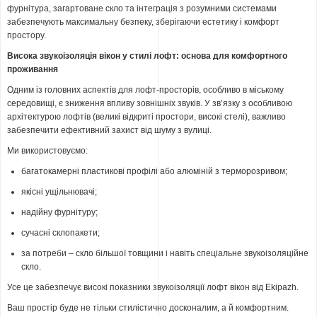
фурнітура, загартоване скло та інтеграція з розумними системами
забезпечують максимальну безпеку, зберігаючи естетику і комфорт
простору.
Висока звукоізоляція вікон у стилі лофт: основа для комфортного
проживання
Одним із головних аспектів для лофт-просторів, особливо в міському
середовищі, є зниження впливу зовнішніх звуків. У зв’язку з особливою
архітектурою лофтів (великі відкриті простори, високі стелі), важливо
забезпечити ефективний захист від шуму з вулиці.
Ми використовуємо:
багатокамерні пластикові профілі або алюміній з терморозривом;
якісні ущільнювачі;
надійну фурнітуру;
сучасні склопакети;
за потреби – скло більшої товщини і навіть спеціальне звукоізоляційне
скло.
Усе це забезпечує високі показники звукоізоляції лофт вікон від Ekipazh.
Ваш простір буде не тільки стилістично досконалим, а й комфортним.