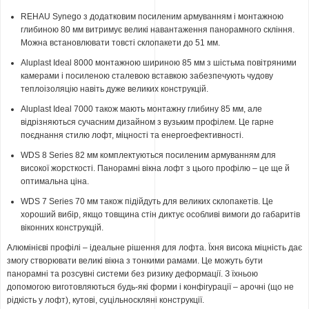
REHAU Synego з додатковим посиленим армуванням і монтажною
глибиною 80 мм витримує великі навантаження панорамного скління.
Можна встановлювати товсті склопакети до 51 мм.
Aluplast Ideal 8000 монтажною шириною 85 мм з шістьма повітряними
камерами і посиленою сталевою вставкою забезпечують чудову
теплоізоляцію навіть дуже великих конструкцій.
Aluplast Ideal 7000 також мають монтажну глибину 85 мм, але
відрізняються сучасним дизайном з вузьким профілем. Це гарне
поєднання стилю лофт, міцності та енергоефективності.
WDS 8 Series 82 мм комплектуються посиленим армуванням для
високої жорсткості. Панорамні вікна лофт з цього профілю – це ще й
оптимальна ціна.
WDS 7 Series 70 мм також підійдуть для великих склопакетів. Це
хороший вибір, якщо товщина стін диктує особливі вимоги до габаритів
віконних конструкцій.
Алюмінієві профілі – ідеальне рішення для лофта. Їхня висока міцність дає
змогу створювати великі вікна з тонкими рамами. Це можуть бути
панорамні та розсувні системи без ризику деформації. З їхньою
допомогою виготовляються будь-які форми і конфігурації – арочні (що не
рідкість у лофт), кутові, суцільноскляні конструкції.