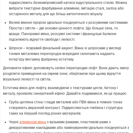
підкреслюють безкомпромісний натиск індустріального стилю. Можна
вибрати текстурне фарбування алюмінію, імітацію сталі, заліза або
зістареного металу для ще більш автентичного візуалу.
Великі віконні прорізи ідеально поєднуються з розсувними системами.
Простір і світло – дві основні цінності лофта. Що більше скла, то
краще. Панорамні вікна, розсувні системи і французькі балкони
підсилюють відчуття свободи і легкості.
Шпроси – яскравий фінальний акцент. Вікна зі шпросами у вигляді
тонких металевих перегородок всередині склопакета надають
інтер’єру вінтажну фабричну естетику.
Доповнити ефект допоможуть скляні перегородки лофт. Вони дають змогу
розділити приміщення на окремі зони, зберігаючи при цьому відчуття
візуальної легкості та світла.
Естетика вікон для лофту, взаємодіючи з текстурами цегли, бетону і
металу, проявляє синергічний ефект. Давайте подивимося, як це працює:
Груба цегляна стіна і гладкі металеві або ПВХ-вікна в темних тонах
створюють виразний контраст. Підкреслюється глибина і структура
таких на перший погляд різних матеріалів.
Чорні
алюмінієві вікна
з вузькими рамами, пластикові рами з
декоративними накладками або ламінуванням ідеально поєднуються з