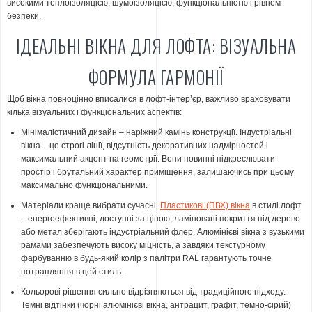
високими теплоізоляцією, шумоізоляцією, функціональністю і рівнем
безпеки.
ІДЕАЛЬНІ ВІКНА ДЛЯ ЛОФТА: ВІЗУАЛЬНА
ФОРМУЛА ГАРМОНІЇ
Щоб вікна повноцінно вписалися в лофт-інтер’єр, важливо враховувати
кілька візуальних і функціональних аспектів:
Мінімалістичний дизайн – наріжний камінь конструкції. Індустріальні
вікна – це строгі лінії, відсутність декоративних надмірностей і
максимальний акцент на геометрії. Вони повинні підкреслювати
простір і брутальний характер приміщення, залишаючись при цьому
максимально функціональними.
Матеріали краще вибрати сучасні.
Пластикові (ПВХ) вікна
в стилі лофт
– енергоефективні, доступні за ціною, ламіновані покриття під дерево
або метал зберігають індустріальний флер. Алюмінієві вікна з вузькими
рамами забезпечують високу міцність, а завдяки текстурному
фарбуванню в будь-який колір з палітри RAL гарантують точне
потрапляння в цей стиль.
Кольорові рішення сильно відрізняються від традиційного підходу.
Темні відтінки (чорні алюмінієві вікна, антрацит, графіт, темно-сірий)