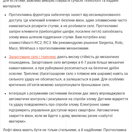
для естетики, важливо використовувати сучасні технології та надійні
матеріали:
Протизламна фурнітура забезпечує захист від несанкціонованого
доступу. Це ключовий елемент безпеки вікон, адже зловмисники часто
намагаються розкрити стулки, а не розбивати скло. Протизламні
запірні елементи (грибоподібні цапфи, посилені петлі) запобігають
злому вікна шляхом піддягання стулки. Вам потрібен клас
зламостійкості RC2, RC3. Ми рекомендуємо рішення Siegenia, Roto,
Maco, Winkhaus з протизламними механізмами.
Загартоване скло і триплекс
дають високу стійкість до механічних
пошкоджень. Загартоване скло витримує в 6-7 разів більші механічні
навантаження, а при руйнуванні розсипається на безпечні дрібні
осколки. Триплекс (багатошарове скло з плівкою між шарами) навіть за
сильного удару не обсипається, а залишається в рамі. Для особливо
критичних об’єктів можемо запропонувати броньоване скло.
Інтеграція з розумними системами безпеки дає змогу впроваджувати
автоматичні контроль і реагування на спроби злому. Датчики відкриття
та удару повідомляють про спроби злому. Електронні замки
підтримують управління доступом через смартфон. Автоматичне
закриття вікон, коли ви йдете з дому, виключає ризик «забутої
кватирки».
Лофт-вікна мають бути не тільки стильними, а й надійними. Протизламна