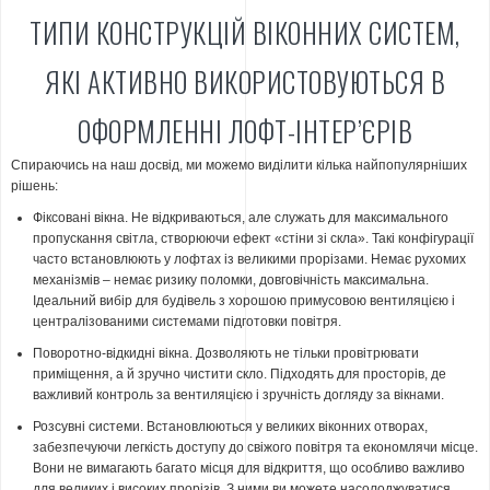
ТИПИ КОНСТРУКЦІЙ ВІКОННИХ СИСТЕМ,
ЯКІ АКТИВНО ВИКОРИСТОВУЮТЬСЯ В
ОФОРМЛЕННІ ЛОФТ-ІНТЕР’ЄРІВ
Спираючись на наш досвід, ми можемо виділити кілька найпопулярніших
рішень:
Фіксовані вікна. Не відкриваються, але служать для максимального
пропускання світла, створюючи ефект «стіни зі скла». Такі конфігурації
часто встановлюють у лофтах із великими прорізами. Немає рухомих
механізмів – немає ризику поломки, довговічність максимальна.
Ідеальний вибір для будівель з хорошою примусовою вентиляцією і
централізованими системами підготовки повітря.
Поворотно-відкидні вікна. Дозволяють не тільки провітрювати
приміщення, а й зручно чистити скло. Підходять для просторів, де
важливий контроль за вентиляцією і зручність догляду за вікнами.
Розсувні системи. Встановлюються у великих віконних отворах,
забезпечуючи легкість доступу до свіжого повітря та економлячи місце.
Вони не вимагають багато місця для відкриття, що особливо важливо
для великих і високих прорізів. З ними ви можете насолоджуватися