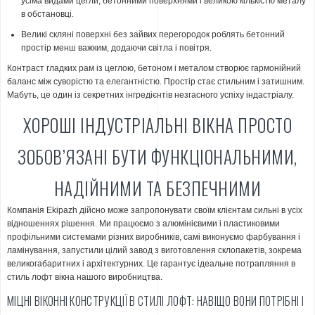
усіма видами цегли, бетонними поверхнями і великою кількістю металу
в обстановці.
Великі скляні поверхні без зайвих перегородок роблять бетонний
простір менш важким, додаючи світла і повітря.
Контраст гладких рам із цеглою, бетоном і металом створює гармонійний
баланс між суворістю та елегантністю. Простір стає стильним і затишним.
Мабуть, це один із секретних інгредієнтів незгасного успіху індастріалу.
ХОРОШІ ІНДУСТРІАЛЬНІ ВІКНА ПРОСТО
ЗОБОВ’ЯЗАНІ БУТИ ФУНКЦІОНАЛЬНИМИ,
НАДІЙНИМИ ТА БЕЗПЕЧНИМИ
Компанія Ekipazh дійсно може запропонувати своїм клієнтам сильні в усіх
відношеннях рішення. Ми працюємо з алюмінієвими і пластиковими
профільними системами різних виробників, самі виконуємо фарбування і
ламінування, запустили цілий завод з виготовлення склопакетів, зокрема
великогабаритних і архітектурних. Це гарантує ідеальне потрапляння в
стиль лофт вікна нашого виробництва.
МІЦНІ ВІКОННІ КОНСТРУКЦІЇ В СТИЛІ ЛОФТ: НАВІЩО ВОНИ ПОТРІБНІ І