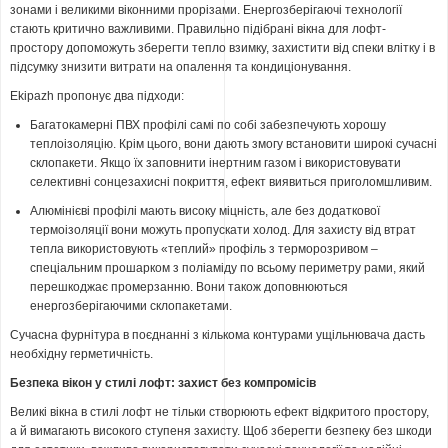
зонами і великими віконними прорізами. Енергозберігаючі технології
стають критично важливими. Правильно підібрані вікна для лофт-
простору допоможуть зберегти тепло взимку, захистити від спеки влітку і в
підсумку знизити витрати на опалення та кондиціонування.
Ekipazh пропонує два підходи:
Багатокамерні ПВХ профілі самі по собі забезпечують хорошу
теплоізоляцію. Крім цього, вони дають змогу встановити широкі сучасні
склопакети. Якщо їх заповнити інертним газом і використовувати
селективні сонцезахисні покриття, ефект виявиться приголомшливим.
Алюмінієві профілі мають високу міцність, але без додаткової
термоізоляції вони можуть пропускати холод. Для захисту від втрат
тепла використовують «теплий» профіль з терморозривом –
спеціальним прошарком з поліаміду по всьому периметру рами, який
перешкоджає промерзанню. Вони також доповнюються
енергозберігаючими склопакетами.
Сучасна фурнітура в поєднанні з кількома контурами ущільнювача дасть
необхідну герметичність.
Безпека вікон у стилі лофт: захист без компромісів
Великі вікна в стилі лофт не тільки створюють ефект відкритого простору,
а й вимагають високого ступеня захисту. Щоб зберегти безпеку без шкоди