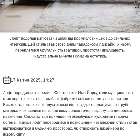
Лофт подолав витіюватий шлях від промислових цехів до стильних
інтер’єрів. Цей стиль став своєрідним парадоксом у дизайні. У ньому
переплелися брутальність і затишок, простота і вишуканість,
індустріальне минуле і сучасна естетика.
17 Квітня 2025, 14:27
Лофт народився в середині XX століття в Нью-Йорку, коли муніципалітет
став перетворювати занедбані фабрики і склади на житлові простори.
Високі стелі, величезні індустріальні вікна, відкрите планування і грубі
матеріали виявилися не тільки вимушеною точкою відліку, а й джерелом
натхнення. Спочатку такі приміщення облюбували художники і творча
богема. Пізніше лофт переродився в повноцінний незалежний стиль і став
відтворюватися в будь-яких просторах, які створюють дизайнери по
всьому світу.