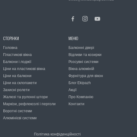
СТОРІНКИ
МЕНЮ
Головна
Балконні двері
Пластикові вікна
Відливи та козирки
Балкони і лоджії
Розсувні системи
Ціни на пластикові вікна
Вікна алюміній
Ціни на балкони
Фурнітура для вікон
Ціни на склопакети
Блог Ekipazh
Захисні ролети
Акції
Жалюзі та рулонні штори
Про Компанію
Маркізи, рефлексолі і перголи
Контакти
Воротні системи
Алюмінієві системи
Політика конфіденційності