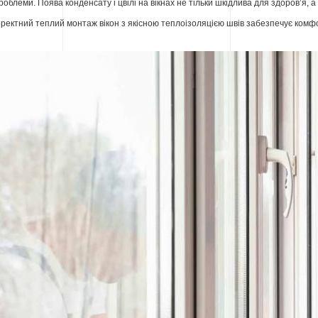
роблеми. Поява конденсату і цвілі на вікнах не тільки шкідлива для здоров’я, а 
оректний теплий монтаж вікон з якісною теплоізоляцією швів забезпечує комфор