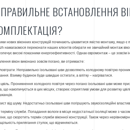
 ПРАВИЛЬНЕ ВСТАНОВЛЕННЯ ВІ
КОМПЛЕКТАЦІЯ?
ики нових віконних конструкцій починають цікавитися якістю монтажу, якщо є 
azh намагаємося переконати наших клієнтів обирати не звичайний монтаж вікон
езпечує високі показники енергоефективності. Однак євромонтаж – це зовсім і
лення вікон виконано зовсім погано, ви отримаєте:
пловтрати. Неправильно ізольовані шви дозволяють холодному повітрю проник
ання. Взимку будинок буде швидше остигати, а влітку – нагріватися.
 цвіль. Проникнення холодного повітря через погано ізольовані шви може при
га, що накопичується в цих місцях, створює сприятливі умови для розвитку цві
шканців.
ист від шуму. Недостатньо ізольовані шви погіршують звукоізоляційні властив
ерміну служби. Попадання вологи в місця недостатньої ізоляції може з часом
іни, що скоротить термін служби віконної конструкції. Також через нерівномі
 щільність прилягання стулок, що відчиняються.