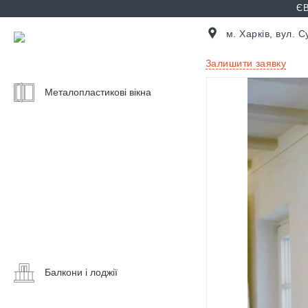
ЄВ
м. Харків, вул. 
Залишити заявку
Металопластикові вікна
Ціни
на
вікна
Калькулятор
вікон
Балконні
двері
Вікна
на
балкон
Балкони і лоджії
Скління
Розсувні
балкону
вікна