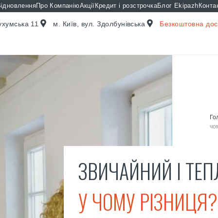
ідновлення
Про Компанію
Акції
Кредит і розстрочка
Блог Ekipazh
Конта
Сухумська 11
м. Київ, вул. Здолбунівська
Безкоштовна дост
Го
чо
ЗВИЧАЙНИЙ І ТЕП
У ЧОМУ РІЗНИЦЯ?