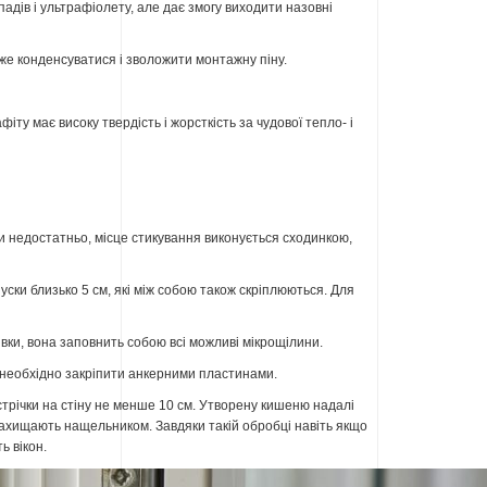
падів і ультрафіолету, але дає змогу виходити назовні
же конденсуватися і зволожити монтажну піну.
іту має високу твердість і жорсткість за чудової тепло- і
и недостатньо, місце стикування виконується сходинкою,
ски близько 5 см, які між собою також скріплюються. Для
ки, вона заповнить собою всі можливі мікрощілини.
го необхідно закріпити анкерними пластинами.
 стрічки на стіну не менше 10 см. Утворену кишеню надалі
ахищають нащельником. Завдяки такій обробці навіть якщо
ь вікон.