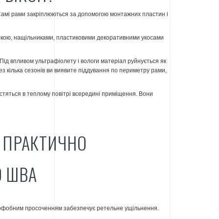
Самі рами закріплюються за допомогою монтажних пластин і
ркою, нащільниками, пластиковими декоративними укосами
 Під впливом ультрафіолету і вологи матеріал руйнується як
ез кілька сезонів ви виявите піддування по периметру рами,
містяться в теплому повітрі всередині приміщення. Вони
 ПРАКТИЧНО
О ШВА
дрофобним просоченням забезпечує ретельне ущільнення.