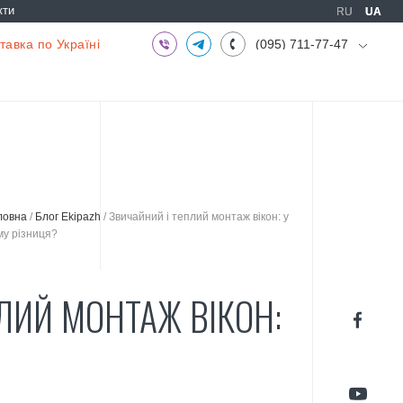
кти
RU
RU
UA
UA
авка по Україні
(095) 711-77-47
(097) 773-73-71
(063) 039-97-70
ловна
/
Блог Ekipazh
/
Звичайний і теплий монтаж вікон: у
му різниця?
ЛИЙ МОНТАЖ ВІКОН: