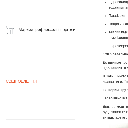
Гідроізоляц
Воротні
водяним па
системи
Пароізоляці
Маркізи,
Нащільники 
рефлексолі
Маркізи, рефлексолі і перголи
Теплий підс
і
шумоізоляці
перголи
Тепер розберем
Отвір ретельно 
До нижньої час
щоб запобігти 
Із зовнішнього
ЄВІДНОВЛЕННЯ
кращої адгезії
По периметру р
Тепер вікно вс
Вільний край г
буде заповнено
ви відкладете з