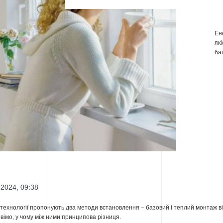
Ен
як
ба
2024, 09:38
і технології пропонують два методи встановлення – базовий і теплий монтаж в
овімо, у чому між ними принципова різниця.