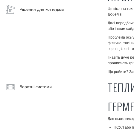
Ця віконна тех
Рішення для коттеджів
Енергосберігаючі
дюбелів.
вікна
Далі передбача
Алюмінієві
або іншим сайд
вікна
Проблема ось у
фізично, так і
Панорамні
чорні цвілеві т
вікна
І навіть дуже 
проникають крі
Алюмінієві
двері
Що робити? Зам
ТЕПЛ
Вхідні
Воротні системи
групи
Тераси,
ГЕРМ
веранди,
альтанки
Для цього вико
Зимовий
ПСУЛ або п
сад