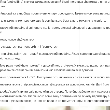
ійна (дифузійна) стрічка захищає зовнішній бік пінного шва від потрапляння о
рам.
йна стрічка запобігає проникненню пари зсередини. Таким чином вона не змо
для захисту монтажного шва із зовнішнього боку дають механічну міцність.
тавочний профіль зі спіненого полістиролу високої щільності з додаванням граф
ї.
ося, як все відбувається.
очищається від пилу, сміття і ґрунтується.
тини вікна кріпиться теплий підставочний профіль. Якщо довжини однієї планк
місткам холоду.
 боку раму необхідно проклеїти дифузійною стрічкою. У кутах залишаються напу
 прокатайте спеціальним валиком лінію склеювання по всій довжині.
ами проклеюється ПСУЛ. Поступово розширюючись після зняття захисної плів
тановлюється в отвір, вирівнюється і фіксується за допомогою клинів. Далі йо
ідробар’єрної стрічки слід приклеїти до отвору. Потрібно забезпечити нахлест
 монтажною піною. Після цього зовні зону примикання по всьому периметру з
овнішні укоси на потім, це ніяк не вплине на герметичність і енергоефективніст