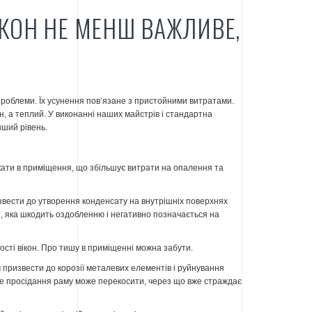
КОН НЕ МЕНШ ВАЖЛИВЕ,
проблеми. Їх усунення пов’язане з пристойними витратами.
, а теплий. У виконанні наших майстрів і стандартна
нший рівень.
ати в приміщення, що збільшує витрати на опалення та
звести до утворення конденсату на внутрішніх поверхнях
лі, яка шкодить оздобленню і негативно позначається на
ості вікон. Про тишу в приміщенні можна забути.
 призвести до корозії металевих елементів і руйнування
рне просідання раму може перекосити, через що вже страждає