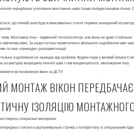
нологія передбачає утеплення монтажних швів тільки поліуретановою піною. 
ється, що пінний шов буде в максимально стислі терміни захищений штукату
ингом.
 чому. Монтажна піна – відмінний теплоізолятор, але вона не дуже стабільна.
 на хімічному рівні. За недостатньо герметичного фінішного оздоблення вже чер
очки та інші «принади» розгерметизації.
ретельне оздоблення не захищає від проблем. Водяні пари у великій кількості 
зь штукатурку всередину пінного шва і там конденсуються, зволожуючи піну.
овляти встановлення вікон за ДСТУ.
ИЙ МОНТАЖ ВІКОН ПЕРЕДБАЧАЄ
ЕТИЧНУ ІЗОЛЯЦІЮ МОНТАЖНОГ
ристовують спеціальні матеріали:
опередньо стиснута ущільнювальна стрічка з поліуретану зі спеціальним гі