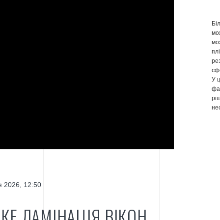
Бі
мо
мо
пл
ре
сф
У 
фа
рі
не
 2026, 12:50
КЕ ЛАМІНАЦІЯ ВІКОН