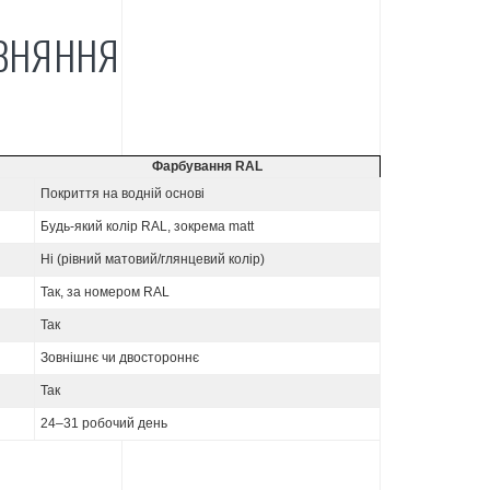
ІВНЯННЯ
Фарбування RAL
Покриття на водній основі
Будь-який колір RAL, зокрема matt
Ні (рівний матовий/глянцевий колір)
Так, за номером RAL
Так
Зовнішнє чи двостороннє
Так
24–31 робочий день