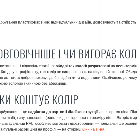
ВГОВІЧНІШЕ І ЧИ ВИГОРАЄ КОЛ
питання — і відповідь спокійна:
обидві технології розраховані на весь термі
тійкі до ультрафіолету, тож колір не вигорає навіть на південній стороні. Обид
я до того ж добре приховує дрібні відбитки та подряпини. Особливого догляду 
хню вологою тканиною без абразивів.
КИ КОШТУЄ КОЛІР
 фарбування — це
надбавка до вартості білої конструкції
, а не окрема ціна. Пі
чи matt), типу нанесення (одно- чи двостороннє) та розміру вікна. Як орієнтир
ндивідуальний RAL, особливо матовий і двосторонній, — преміальніше рішенн
а актуальні базові ціни на профілі — на сторінці
ціни на вікна
.