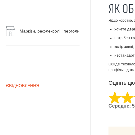
ЯК ОБ
Воротні
системи
Якщо коротко, 
Маркізи,
хочете
дер
рефлексолі
Маркізи, рефлексолі і перголи
і
потрібен
то
перголи
колір зовні
нестандарт
Обидві техноло
профіль під ко
Оцініть ц
ЄВІДНОВЛЕННЯ
Середнє: 5 