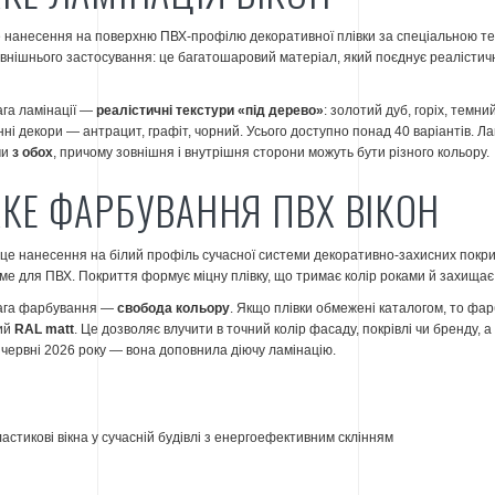
 нанесення на поверхню ПВХ-профілю декоративної плівки за спеціальною тех
внішнього застосування: це багатошаровий матеріал, який поєднує реалістичну
га ламінації —
реалістичні текстури «під дерево»
: золотий дуб, горіх, темни
нні декори — антрацит, графіт, чорний. Усього доступно понад 40 варіантів. 
чи
з обох
, причому зовнішня і внутрішня сторони можуть бути різного кольору.
КЕ ФАРБУВАННЯ ПВХ ВІКОН
е нанесення на білий профіль сучасної системи декоративно-захисних покр
ме для ПВХ. Покриття формує міцну плівку, що тримає колір роками й захищає 
ага фарбування —
свобода кольору
. Якщо плівки обмежені каталогом, то фа
ий
RAL matt
. Це дозволяє влучити в точний колір фасаду, покрівлі чи бренду
 червні 2026 року — вона доповнила діючу ламінацію.