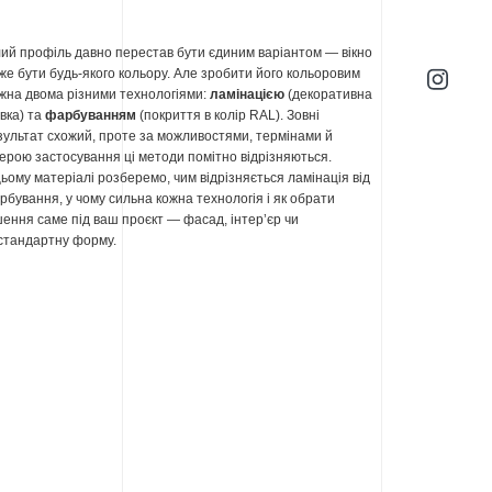
лий профіль давно перестав бути єдиним варіантом — вікно
же бути будь-якого кольору. Але зробити його кольоровим
жна двома різними технологіями:
ламінацією
(декоративна
івка) та
фарбуванням
(покриття в колір RAL). Зовні
зультат схожий, проте за можливостями, термінами й
ерою застосування ці методи помітно відрізняються.
цьому матеріалі розберемо, чим відрізняється ламінація від
рбування, у чому сильна кожна технологія і як обрати
шення саме під ваш проєкт — фасад, інтер’єр чи
стандартну форму.