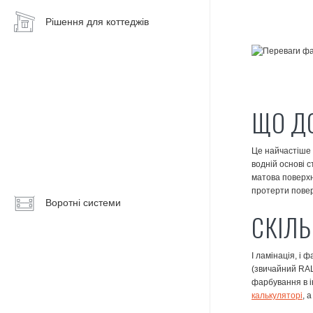
Рішення для коттеджів
Енергосберігаючі
вікна
Алюмінієві
вікна
Панорамні
ЩО ДО
вікна
Алюмінієві
Це найчастіше 
двері
водній основі с
матова поверхн
Вхідні
протерти повер
Воротні системи
групи
СКІЛЬ
Тераси,
веранди,
І ламінація, і
альтанки
(звичайний RAL 
фарбування в і
Зимовий
калькуляторі
, 
сад