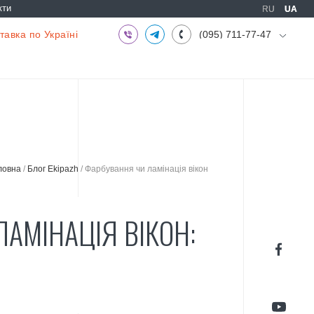
кти
RU
RU
UA
UA
авка по Україні
(095) 711-77-47
(097) 773-73-71
(063) 039-97-70
ловна
/
Блог Ekipazh
/
Фарбування чи ламінація вікон
АМІНАЦІЯ ВІКОН: