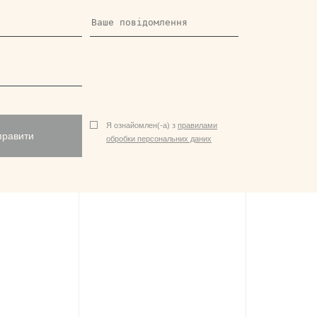
Я ознайомлен(-а) з
правилами
правити
обробки персональних даних