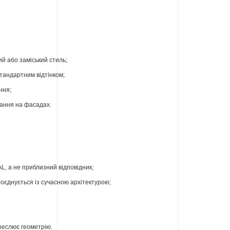
ий або заміський стиль;
стандартним відтінком;
ння;
вання на фасадах.
, а не приблизний відповідник;
оєднується із сучасною архітектурою;
реслює геометрію.