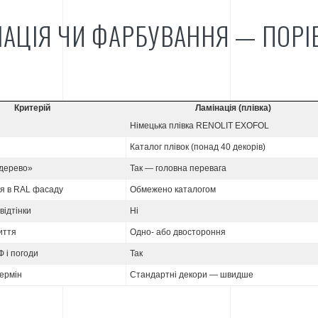
НАЦІЯ ЧИ ФАРБУВАННЯ — ПОР
Критерій
Ламінація (плівка)
Німецька плівка RENOLIT EXOFOL
Каталог плівок (понад 40 декорів)
 дерево»
Так — головна перевага
ня в RAL фасаду
Обмежено каталогом
відтінки
Ні
иття
Одно- або двостороння
Ф і погоди
Так
ермін
Стандартні декори — швидше