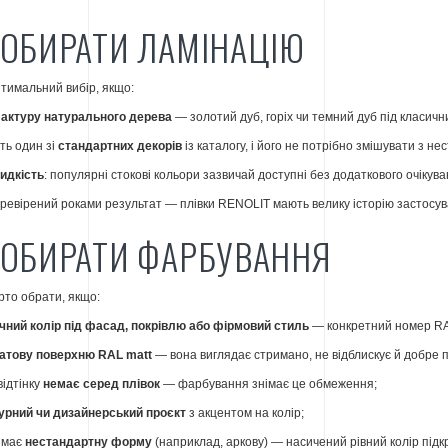
 ОБИРАТИ ЛАМІНАЦІЮ
тимальний вибір, якщо:
актуру натурального дерева
— золотий дуб, горіх чи темний дуб під класичн
ть один зі
стандартних декорів
із каталогу, і його не потрібно змішувати з не
идкість
: популярні стокові кольори зазвичай доступні без додаткового очікува
ревірений роками результат — плівки RENOLIT мають велику історію застосу
 ОБИРАТИ ФАРБУВАННЯ
то обрати, якщо:
чний колір під фасад, покрівлю або фірмовий стиль
— конкретний номер RAL
атову поверхню RAL matt
— вона виглядає стримано, не відблискує й добре п
відтінку
немає серед плівок
— фарбування знімає це обмеження;
турний чи дизайнерський проєкт
з акцентом на колір;
я має
нестандартну форму
(наприклад, аркову) — насичений рівний колір підк