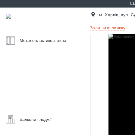
ЄВ
м. Харків, вул. 
Залишити заявку
Металопластикові вікна
Ціни
на
вікна
Калькулятор
вікон
Балконні
двері
Вікна
на
балкон
Балкони і лоджії
Скління
Розсувні
балкону
вікна