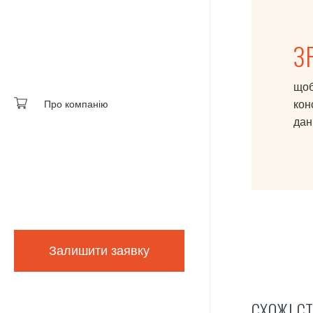
З
щоб
кон
Про компанію
дані
Залишити заявку
СХОЖІ СТ