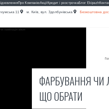
ідновлення
Про Компанію
Акції
Кредит і розстрочка
Блог Ekipazh
Конта
Сухумська 11
м. Київ, вул. Здолбунівська
Безкоштовна дост
Го
ФАРБУВАННЯ ЧИ Л
ЩО ОБРАТИ