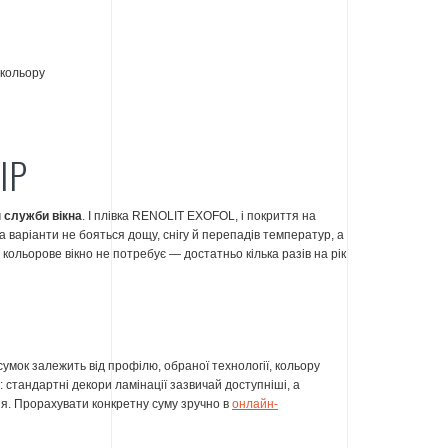
ІР
н служби вікна
. І плівка RENOLIT EXOFOL, і покриття на
ва варіанти не бояться дощу, снігу й перепадів температур, а
кольорове вікно не потребує — достатньо кілька разів на рік
дсумок залежить від профілю, обраної технології, кольору
: стандартні декори ламінації зазвичай доступніші, а
я. Прорахувати конкретну суму зручно в
онлайн-