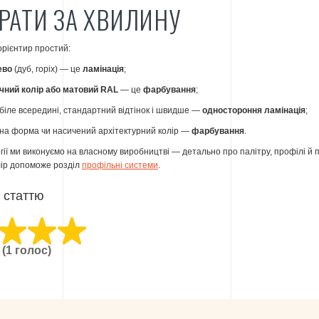
РАТИ ЗА ХВИЛИНУ
орієнтир простий:
ево
(дуб, горіх) — це
ламінація
;
чний колір або матовий RAL
— це
фарбування
;
, біле всередині, стандартний відтінок і швидше —
одностороння ламінація
;
на форма чи насичений архітектурний колір —
фарбування
.
гії ми виконуємо на власному виробництві — детально про палітру, профілі й 
лір допоможе розділ
профільні системи
.
ю статтю
(
1
голос)