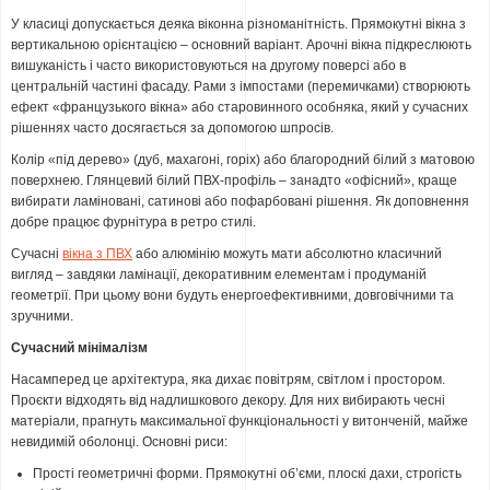
У класиці допускається деяка віконна різноманітність. Прямокутні вікна з
вертикальною орієнтацією – основний варіант. Арочні вікна підкреслюють
вишуканість і часто використовуються на другому поверсі або в
центральній частині фасаду. Рами з імпостами (перемичками) створюють
ефект «французького вікна» або старовинного особняка, який у сучасних
рішеннях часто досягається за допомогою шпросів.
Колір «під дерево» (дуб, махагоні, горіх) або благородний білий з матовою
поверхнею. Глянцевий білий ПВХ-профіль – занадто «офісний», краще
вибирати ламіновані, сатинові або пофарбовані рішення. Як доповнення
добре працює фурнітура в ретро стилі.
Сучасні
вікна з ПВХ
або алюмінію можуть мати абсолютно класичний
вигляд – завдяки ламінації, декоративним елементам і продуманій
геометрії. При цьому вони будуть енергоефективними, довговічними та
зручними.
Сучасний мінімалізм
Насамперед це архітектура, яка дихає повітрям, світлом і простором.
Проєкти відходять від надлишкового декору. Для них вибирають чесні
матеріали, прагнуть максимальної функціональності у витонченій, майже
невидимій оболонці. Основні риси:
Прості геометричні форми. Прямокутні об’єми, плоскі дахи, строгість