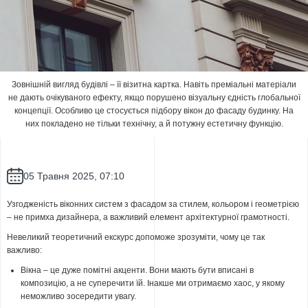
Зовнішній вигляд будівлі – її візитна картка. Навіть преміальні матеріали
не дають очікуваного ефекту, якщо порушено візуальну єдність глобальної
концепції. Особливо це стосується підбору вікон до фасаду будинку. На
них покладено не тільки технічну, а й потужну естетичну функцію.
05 Травня 2025, 07:10
Узгодженість віконних систем з фасадом за стилем, кольором і геометрією
– не примха дизайнера, а важливий елемент архітектурної грамотності.
Невеликий теоретичний екскурс допоможе зрозуміти, чому це так
важливо:
Вікна – це дуже помітні акценти. Вони мають бути вписані в
композицію, а не суперечити їй. Інакше ми отримаємо хаос, у якому
неможливо зосередити увагу.