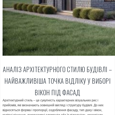
АНАЛІЗ АРХІТЕКТУРНОГО СТИЛЮ БУДІВЛІ –
НАЙВАЖЛИВІША ТОЧКА ВІДЛІКУ У ВИБОРІ
ВІКОН ПІД ФАСАД
Архітектурний стиль – це сукупність характерних візуальних рис і
прийомів, які визначають зовнішній вигляд і структуру будівлі. До них
відносяться форма і пропорції, оздоблення фасаду, тип даху і вікон,