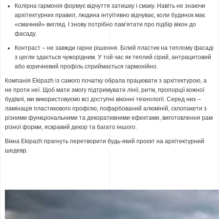
Колірна гармонія формує відчуття затишку і смаку. Навіть не знаючи
архітектурних правил, людина інтуїтивно відчуває, коли будинок має
«смачний» вигляд. І знову потрібно пам’ятати про підбір вікон до
фасаду.
Контраст – не завжди гарне рішення. Білий пластик на теплому фасаді
з цегли здається чужорідним. У той час як теплий сірий, антрацитовий
або коричневий профіль сприймається гармонійно.
Компанія Ekipazh із самого початку обрала працювати з архітектурою, а
не проти неї. Щоб мати змогу підтримувати лінії, ритм, пропорції кожної
будівлі, ми використовуємо всі доступні віконні технології. Серед них –
ламінація пластикового профілю, пофарбований алюміній, склопакети з
різними функціональними та декоративними ефектами, виготовлення рам
різної форми, яскравий декор та багато іншого.
Вікна Ekipazh прагнуть перетворити будь-який проєкт на архітектурний
шедевр.