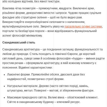
або холодних відтінків, без явної текстури.
Важлива чітка геометрія – прямокутники, квадрати. Виключені арки,
різьблені форми, декоративні імпости і шпроси. Чудово працює суцільне
фасадне або структурне скління – щоб не було видно рам.
Використовуйте енергозберігаючі склопакети з напиленням,
мультифункціональне скло. Зверніть увагу на
паралельно-зсувні системи
,
портали та безбар’єрні пороги – вони відображають функціональний
аспект філософії мінімалізму.
Скандинавський стиль
Скандинавська архітектура – це поєднання затишку, функціональності та
любові до природи. Стиль походить із північної Європи, де короткий
світловий день, суворі зими й особлива філософія «hygge» – вміння радіти
простим речам – сформували архітектуру, в якій кожному елементу є
пояснення. Відмінні характеристики:
Лаконічні форми. Прямолінійні обсяги, двосхилі дахи без
надмірностей, геометрично строгі форми.
Натуральні матеріали. Дерево (часто світлих порід), камінь,
штукатурка, метал. Поверхні – матові, зі збереженням фактури.
Максимум природного світла. Великі вікна – обов’язковий елемент.
Світло в скандинавському будинку – ключовий ресурс.