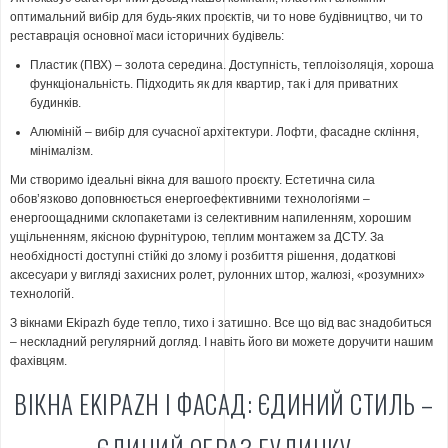
оптимальний вибір для будь-яких проєктів, чи то нове будівництво, чи то
реставрація основної маси історичних будівель:
Пластик (ПВХ) – золота середина. Доступність, теплоізоляція, хороша
функціональність. Підходить як для квартир, так і для приватних
будинків.
Алюміній – вибір для сучасної архітектури. Лофти, фасадне скління,
мінімалізм.
Ми створимо ідеальні вікна для вашого проєкту. Естетична сила
обов’язково доповнюється енергоефективними технологіями –
енергоощадними склопакетами із селективним напиленням, хорошим
ущільненням, якісною фурнітурою, теплим монтажем за ДСТУ. За
необхідності доступні стійкі до злому і розбиття рішення, додаткові
аксесуари у вигляді захисних ролет, рулонних штор, жалюзі, «розумних»
технологій.
З вікнами Ekipazh буде тепло, тихо і затишно. Все що від вас знадобиться
– нескладний регулярний догляд. І навіть його ви можете доручити нашим
фахівцям.
ВІКНА EKIPAZH І ФАСАД: ЄДИНИЙ СТИЛЬ –