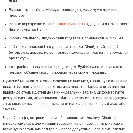
ліній.
Відкритість і легкість. Мінімум перегородок, максимум відкритого
простору.
Велике нерозривне скління.
Панорамні вікна
від підлоги до стелі, часто
без видимих палітурок.
Відсутність декору. Жодних зайвих деталей, орнаментів чи ліпнини.
Нейтральні кольори і натуральні матеріали. Білий, сірий, чорний,
бетон, скло, дерево, метал – зіркова команда мінімалістичної сучасної
архітектури.
Інтеграція з навколишнім середовищем. Будівля «розчиняється» в
пейзажі, об’єднується з природою через скляні площини.
Сучасний мінімалізм вимагає особливого підходу до вікон. Тут важлива не
просто функція, у тренді – архітектурна чистота. Панорамне скління від
підлоги до стелі, від стіни до стіни – ідеальний варіант. Використовуйте
розсувні системи, які дозволяють відкривати великі отвори, не порушуючи
загального ритму. Профілі – тонкі, максимально «втоплені» у фасад або
заховані.
Чорний, графіт, антрацит, алюміній – класика мінімалізму. Білий теж
використовується, але матовий і суворий, не глянцевий, і тільки якщо він
гармонує із загальною палітрою. Дерево допустиме – але тільки світлих