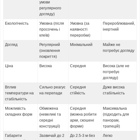
умови
регулярного
догляду)
Екологічність
Умовна (після
Умовна (за
Перероблюваний,
просочень і
наявності
інертний
клеїв)
переробки)
Догляд
Регулярний
Мінімальний
Майже не
(оновлення
потребує догляду
покриття)
Ціна
Висока
Середня
Висока (але не
потребує
догляду)
Вплив
Сильно реагує
Середня
Дуже висока
температури на
на перепади
стійкість
стабільність
стабільність
Можливість
Обмежена
Середня
Максимальна
складних форм
(невеликі та
(можна робити
(підходить для
середні
арки, скошені
панорам,
конструкції)
форми)
трапецій)
Габарити
Зазвичай до 2
До 2.5-3 м без
Легко