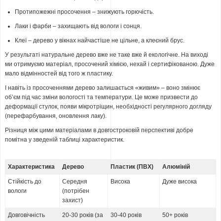
Протипожежні просочення – знижують горючість.
Лаки і фарби – захищають від вологи і сонця.
Клеї – дерево у вікнах найчастіше не цільне, а клеєний брус.
У результаті натуральне дерево вже не таке вже й екологічне. На виході
ми отримуємо матеріал, просочений хімією, нехай і сертифікованою. Дуже
мало відмінностей від того ж пластику.
І навіть із просоченнями дерево залишається «живим» – воно змінює
об’єм під час зміни вологості та температури. Це може призвести до
деформації стулок, появи мікротріщин, необхідності регулярного догляду
(перефарбування, оновлення лаку).
Різниця між цими матеріалами в довгостроковій перспективі добре
помітна у зведеній таблиці характеристик.
Характеристика
Дерево
Пластик (ПВХ)
Алюміній
Стійкість до
Середня
Висока
Дуже висока
вологи
(потрібен
захист)
Довговічність
20-30 років (за
30-40 років
50+ років