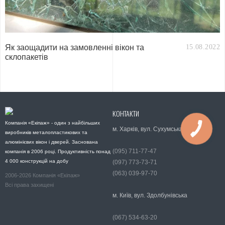
Як заощадити на замовленні вікон та
15.08.2022
склопакетів
КОНТАКТИ
Компанія «Екіпаж» - один з найбільших
м. Харків, вул. Сухумська 11
виробників металопластикових та
алюмінієвих вікон і дверей. Заснована
(095) 711-77-47
компанія в 2006 році. Продуктивність понад
4 000 конструкцій на добу
(097) 773-73-71
(063) 039-97-70
2006-2026 Компанія «Екіпаж»
Всі права захищені
м. Київ, вул. Здолбунівська
(067) 534-63-20