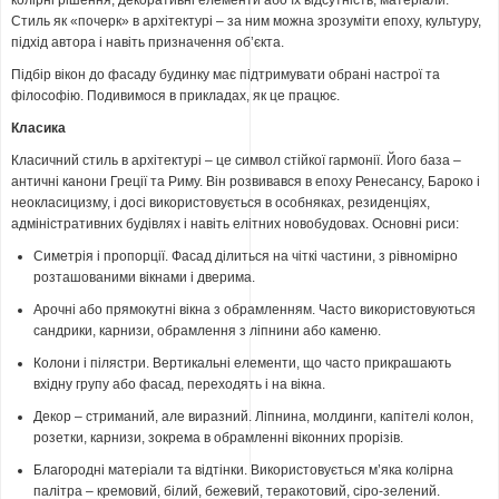
колірні рішення, декоративні елементи або їх відсутність, матеріали.
Стиль як «почерк» в архітектурі – за ним можна зрозуміти епоху, культуру,
підхід автора і навіть призначення об’єкта.
Підбір вікон до фасаду будинку має підтримувати обрані настрої та
філософію. Подивимося в прикладах, як це працює.
Класика
Класичний стиль в архітектурі – це символ стійкої гармонії. Його база –
античні канони Греції та Риму. Він розвивався в епоху Ренесансу, Бароко і
неокласицизму, і досі використовується в особняках, резиденціях,
адміністративних будівлях і навіть елітних новобудовах. Основні риси:
Симетрія і пропорції. Фасад ділиться на чіткі частини, з рівномірно
розташованими вікнами і дверима.
Арочні або прямокутні вікна з обрамленням. Часто використовуються
сандрики, карнизи, обрамлення з ліпнини або каменю.
Колони і пілястри. Вертикальні елементи, що часто прикрашають
вхідну групу або фасад, переходять і на вікна.
Декор – стриманий, але виразний. Ліпнина, молдинги, капітелі колон,
розетки, карнизи, зокрема в обрамленні віконних прорізів.
Благородні матеріали та відтінки. Використовується м’яка колірна
палітра – кремовий, білий, бежевий, теракотовий, сіро-зелений.