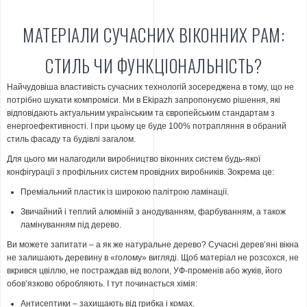
МАТЕРІАЛИ СУЧАСНИХ ВІКОННИХ РАМ:
СТИЛЬ ЧИ ФУНКЦІОНАЛЬНІСТЬ?
Найчудовіша властивість сучасних технологій зосереджена в тому, що не
потрібно шукати компроміси. Ми в Ekipazh запропонуємо рішення, які
відповідають актуальним українським та європейським стандартам з
енергоефективності. І при цьому це буде 100% потрапляння в обраний
стиль фасаду та будівлі загалом.
Для цього ми налагодили виробництво віконних систем будь-якої
конфігурації з профільних систем провідних виробників. Зокрема це:
Преміальний пластик із широкою палітрою ламінації.
Звичайний і теплий алюміній з анодуванням, фарбуванням, а також
ламінуванням під дерево.
Ви можете запитати – а як же натуральне дерево? Сучасні дерев’яні вікна
не залишають деревину в «голому» вигляді. Щоб матеріал не розсохся, не
вкрився цвіллю, не постраждав від вологи, УФ-променів або жуків, його
обов’язково обробляють. І тут починається хімія:
Антисептики – захищають від грибка і комах.