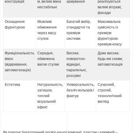
конструкцій
м, великі вікна
армування
реалізуються
нестабільні
великі вітражі,
фасади
Оснащення
Можливі
Багатий вибір,
Максимальна
фурнітурою
обмеження
стандартні та
сумісність із
через масу
преміум
преміум
стулок
системи
фурнітурою
преміум-класу
Функціональність
Середня,
Висока:
Дуже висока:
вікон
обмежена
поворотно-
будь-які схеми,
(відкривання,
вагою стулки
відкидні,
автоматизація
автоматизація)
паралельні,
розсувні
Естетика
Натуральність,
Універсальність,
Сучасний,
затишок,
безліч кольорів і
строгий,
теплий
фактур
технологічний
візуальний
вигляд
ефект
Як показує багаторічний досвід нашої компанії, пластик і алюміній –