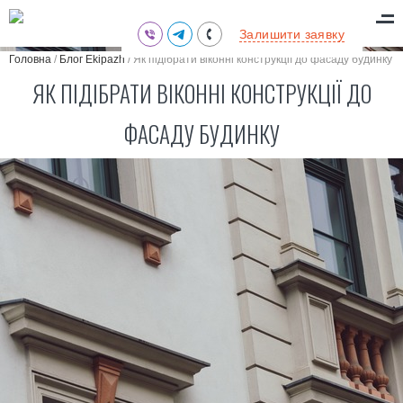
(095) 711-77-47
Залишити заявку
(097) 773-73-71
Головна
/
Блог Ekipazh
/
Як підібрати віконні конструкції до фасаду будинку
(063) 039-97-70
ЯК ПІДІБРАТИ ВІКОННІ КОНСТРУКЦІЇ ДО
ФАСАДУ БУДИНКУ