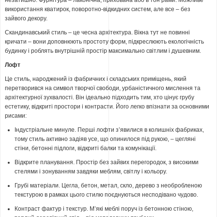
незатишно. Фурнітура – лаконічна, прихована або в тон рами. Можливе
використання кватирок, поворотно-відкидних систем, але все – без
зайвого декору.
Скандинавський стиль – це чесна архітектура. Вікна тут не повинні
кричати – вони доповнюють простоту форм, підкреслюють екологічність
будинку і роблять внутрішній простір максимально світлим і душевним.
Лофт
Це стиль, народжений із фабричних і складських приміщень, який
перетворився на символ творчої свободи, урбаністичного мислення та
архітектурної зухвалості. Він ідеально підходить тим, хто цінує грубу
естетику, відкриті простори і контрасти. Його легко впізнати за основними
рисами:
Індустріальне минуле. Перші лофти з’явилися в колишніх фабриках,
тому стиль активно задіяв усе, що опинилося під рукою, – цегляні
стіни, бетонні підлоги, відкриті балки та комунікації.
Відкрите планування. Простір без зайвих перегородок, з високими
стелями і зонуванням завдяки меблям, світлу і кольору.
Грубі матеріали. Цегла, бетон, метал, скло, дерево з необробленою
текстурою в рамках цього стилю поєднуються несподівано чудово.
Контраст фактур і текстур. М’які меблі поруч із бетонною стіною,