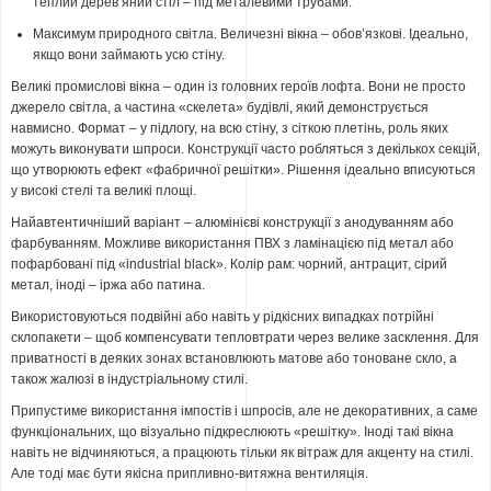
теплий дерев’яний стіл – під металевими трубами.
Максимум природного світла. Величезні вікна – обов’язкові. Ідеально,
якщо вони займають усю стіну.
Великі промислові вікна – один із головних героїв лофта. Вони не просто
джерело світла, а частина «скелета» будівлі, який демонструється
навмисно. Формат – у підлогу, на всю стіну, з сіткою плетінь, роль яких
можуть виконувати шпроси. Конструкції часто робляться з декількох секцій,
що утворюють ефект «фабричної решітки». Рішення ідеально вписуються
у високі стелі та великі площі.
Найавтентичніший варіант – алюмінієві конструкції з анодуванням або
фарбуванням. Можливе використання ПВХ з ламінацією під метал або
пофарбовані під «industrial black». Колір рам: чорний, антрацит, сірий
метал, іноді – іржа або патина.
Використовуються подвійні або навіть у рідкісних випадках потрійні
склопакети – щоб компенсувати тепловтрати через велике засклення. Для
приватності в деяких зонах встановлюють матове або тоноване скло, а
також жалюзі в індустріальному стилі.
Припустиме використання імпостів і шпросів, але не декоративних, а саме
функціональних, що візуально підкреслюють «решітку». Іноді такі вікна
навіть не відчиняються, а працюють тільки як вітраж для акценту на стилі.
Але тоді має бути якісна припливно-витяжна вентиляція.