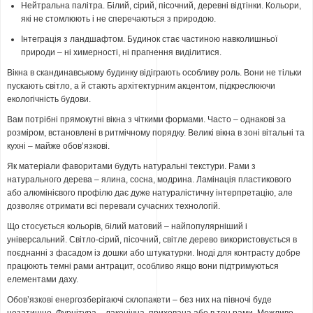
Нейтральна палітра. Білий, сірий, пісочний, деревні відтінки. Кольори,
які не стомлюють і не сперечаються з природою.
Інтеграція з ландшафтом. Будинок стає частиною навколишньої
природи – ні химерності, ні прагнення виділитися.
Вікна в скандинавському будинку відіграють особливу роль. Вони не тільки
пускають світло, а й стають архітектурним акцентом, підкреслюючи
екологічність будови.
Вам потрібні прямокутні вікна з чіткими формами. Часто – однакові за
розміром, встановлені в ритмічному порядку. Великі вікна в зоні вітальні та
кухні – майже обов’язкові.
Як матеріали фаворитами будуть натуральні текстури. Рами з
натурального дерева – ялина, сосна, модрина. Ламінація пластикового
або алюмінієвого профілю дає дуже натуралістичну інтерпретацію, але
дозволяє отримати всі переваги сучасних технологій.
Що стосується кольорів, білий матовий – найпопулярніший і
універсальний. Світло-сірий, пісочний, світле дерево використовується в
поєднанні з фасадом із дошки або штукатурки. Іноді для контрасту добре
працюють темні рами антрацит, особливо якщо вони підтримуються
елементами даху.
Обов’язкові енергозберігаючі склопакети – без них на півночі буде