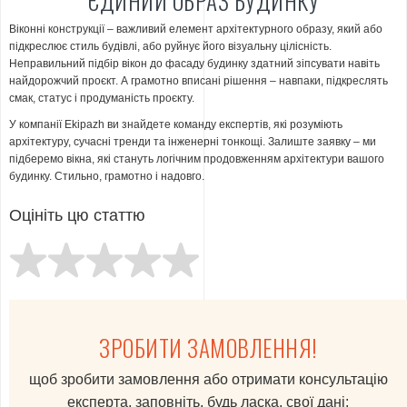
ЄДИНИЙ ОБРАЗ БУДИНКУ
Віконні конструкції – важливий елемент архітектурного образу, який або
підкреслює стиль будівлі, або руйнує його візуальну цілісність.
Неправильний підбір вікон до фасаду будинку здатний зіпсувати навіть
найдорожчий проєкт. А грамотно вписані рішення – навпаки, підкреслять
смак, статус і продуманість проєкту.
У компанії Ekipazh ви знайдете команду експертів, які розуміють
архітектуру, сучасні тренди та інженерні тонкощі. Залиште заявку – ми
підберемо вікна, які стануть логічним продовженням архітектури вашого
будинку. Стильно, грамотно і надовго.
Оцініть цю статтю
ЗРОБИТИ ЗАМОВЛЕННЯ!
щоб зробити замовлення або отримати консультацію
експерта, заповніть, будь ласка, свої дані: