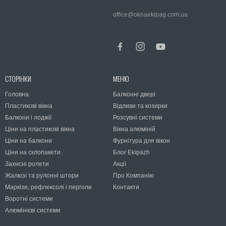
office@oknaekipag.com.ua
СТОРІНКИ
МЕНЮ
Головна
Балконні двері
Пластикові вікна
Відливи та козирки
Балкони і лоджії
Розсувні системи
Ціни на пластикові вікна
Вікна алюміній
Ціни на балкони
Фурнітура для вікон
Ціни на склопакети
Блог Ekipazh
Захисні ролети
Акції
Жалюзі та рулонні штори
Про Компанію
Маркізи, рефлексолі і перголи
Контакти
Воротні системи
Алюмінієві системи