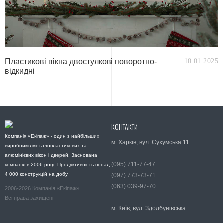
Пластикові вікна двостулкові поворотно-
10.01.2025
відкидні
КОНТАКТИ
Компанія «Екіпаж» - один з найбільших
м. Харків, вул. Сухумська 11
виробників металопластикових та
алюмінієвих вікон і дверей. Заснована
(095) 711-77-47
компанія в 2006 році. Продуктивність понад
4 000 конструкцій на добу
(097) 773-73-71
(063) 039-97-70
2006-2026 Компанія «Екіпаж»
Всі права захищені
м. Київ, вул. Здолбунівська