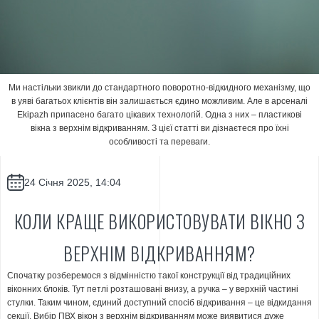
Ми настільки звикли до стандартного поворотно-відкидного механізму, що
в уяві багатьох клієнтів він залишається єдино можливим. Але в арсеналі
Ekipazh припасено багато цікавих технологій. Одна з них – пластикові
вікна з верхнім відкриванням. З цієї статті ви дізнаєтеся про їхні
особливості та переваги.
24 Cічня 2025, 14:04
КОЛИ КРАЩЕ ВИКОРИСТОВУВАТИ ВІКНО З
ВЕРХНІМ ВІДКРИВАННЯМ?
Спочатку розберемося з відмінністю такої конструкції від традиційних
віконних блоків. Тут петлі розташовані внизу, а ручка – у верхній частині
стулки. Таким чином, єдиний доступний спосіб відкривання – це відкидання
секції. Вибір ПВХ вікон з верхнім відкриванням може виявитися дуже