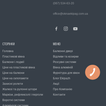
(067) 534-63-20
office@oknaekipag.com.ua
СТОРІНКИ
МЕНЮ
Головна
Балконні двері
Пластикові вікна
Відливи та козирки
Балкони і лоджії
Розсувні системи
Ціни на пластикові вікна
Вікна алюміній
Ціни на балкони
Фурнітура для вікон
Ціни на склопакети
Блог Ekipazh
Захисні ролети
Акції
Жалюзі та рулонні штори
Про Компанію
Маркізи, рефлексолі і перголи
Контакти
Воротні системи
Алюмінієві системи