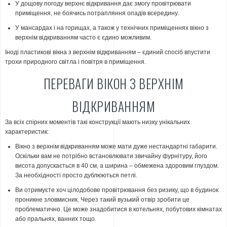
У дощову погоду верхнє відкривання дає змогу провітрювати
приміщення, не боячись потрапляння опадів всередину.
У мансардах і на горищах, а також у технічних приміщеннях вікно з
верхнім відкриванням часто є єдино можливим.
Іноді пластикові вікна з верхнім відкриванням – єдиний спосіб впустити
трохи природного світла і повітря в приміщення.
ПЕРЕВАГИ ВІКОН З ВЕРХНІМ
ВІДКРИВАННЯМ
За всіх спірних моментів такі конструкції мають низку унікальних
характеристик:
Вікно з верхнім відкриванням може мати дуже нестандартні габарити.
Оскільки вам не потрібно встановлювати звичайну фурнітуру, його
висота допускається в 40 см, а ширина – обмежена здоровим глуздом.
За необхідності просто дублюються петлі.
Ви отримуєте хоч цілодобове провітрювання без ризику, що в будинок
проникне зловмисник. Через такий вузький отвір зробити це
проблематично. Це може знадобитися в котельнях, побутових кімнатах
або пральнях, ванних тощо.