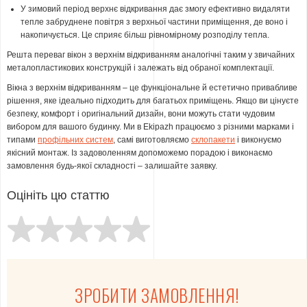
У зимовий період верхнє відкривання дає змогу ефективно видаляти
тепле забруднене повітря з верхньої частини приміщення, де воно і
накопичується. Це сприяє більш рівномірному розподілу тепла.
Решта переваг вікон з верхнім відкриванням аналогічні таким у звичайних
металопластикових конструкцій і залежать від обраної комплектації.
Вікна з верхнім відкриванням – це функціональне й естетично привабливе
рішення, яке ідеально підходить для багатьох приміщень. Якщо ви цінуєте
безпеку, комфорт і оригінальний дизайн, вони можуть стати чудовим
вибором для вашого будинку. Ми в Ekipazh працюємо з різними марками і
типами
профільних систем
, самі виготовляємо
склопакети
і виконуємо
якісний монтаж. Із задоволенням допоможемо порадою і виконаємо
замовлення будь-якої складності – залишайте заявку.
Оцініть цю статтю
ЗРОБИТИ ЗАМОВЛЕННЯ!