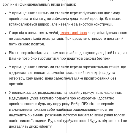
зручним і функціональним у низці випадків:
У приміщеннях з низькими стелями верхнє відкривання дає змогу
провітрювати кімнату, не займаючи додатковий простір. Для цього
встановлюються широкі, але невеликі за висотою конструкції.
Якщо під вікном стоять меблі,
пластикові вікна
з верхнім відкриванням
не заважають їхній експлуатації. При цьому ви отримуєте достатній
потік свіжого повітря.
Вікно з верхнім відкриванням зазвичай недоступне для дітей і тварин.
Вам не потрібно турбуватися про додаткові заходи безпеки.
У приміщеннях з високими стелями верхня горизонтальна секція, що
відкривається, вносить гармонію в загальний вигляд фасаду та
інтер’єру. Крім цього, вона забезпечує м’яке провітрювання без
протягів.
У великих залах, розрахованих на постійну присутність численних
відвідувачів, дуже важливо подбати про комфортне і достатнє
провітрювання в будь-яку пору року. Вибір ПВХ вікон з верхнім
відкриванням показав себе найбільш раціональним – повітря
надходить об’ємним, розсіяним потоком набагато вище рівня голови
навіть високої людини. Будь-які турбулентності будуть під стелею і не
доставлять дискомфорту.