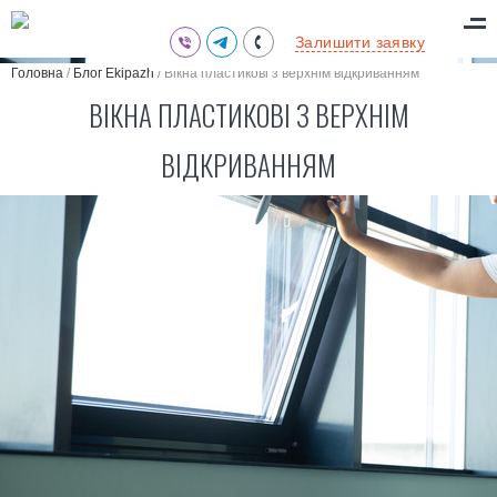
(095) 711-77-47
Залишити заявку
(097) 773-73-71
Головна
/
Блог Ekipazh
/
Вікна пластикові з верхнім відкриванням
(063) 039-97-70
ВІКНА ПЛАСТИКОВІ З ВЕРХНІМ
ВІДКРИВАННЯМ