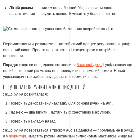
Літній режим
— прижим послаблений. Ущільнювач менше
навантажений — служить довше. Вмикайте у березні–квітні.
Перемикання між режимами — це той самий процес регулювання цапф,
описаний вище. Просто повертаєте всі ексцентрики в потрібне
положення.
Порада:
якщо ви нещодавно встановили
балконні двері
і ущільнювач ще
новий — перший рік можна не переводити на зимовий режим. Новий
ущільнювач і так забезпечує достатню герметичність.
РЕГУЛЮВАННЯ РУЧКИ БАЛКОННИХ ДВЕРЕЙ
Якщо ручка розхиталася:
Поверніть декоративну накладку біля основи ручки на 90°.
Під нею — два гвинти. Підтягніть їх хрестовою викруткою.
Поверніть накладку назад.
Якщо ручка повертається з тріском або заїданням — проблема не в ручці,
а у
фурнітурі
. Змастіть рухомі механізми силіконовим мастилом. Якщо не