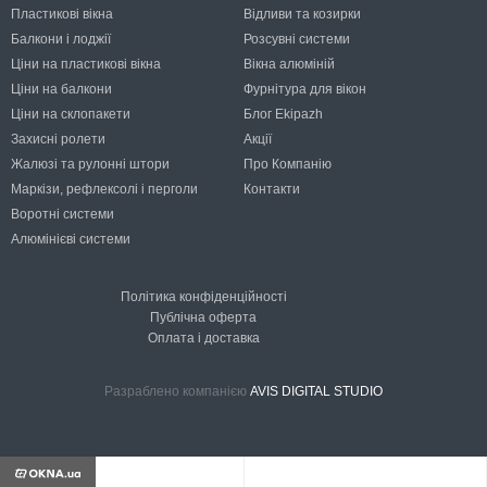
Пластикові вікна
Відливи та козирки
Балкони і лоджії
Розсувні системи
Ціни на пластикові вікна
Вікна алюміній
Ціни на балкони
Фурнітура для вікон
Ціни на склопакети
Блог Ekipazh
Захисні ролети
Акції
Жалюзі та рулонні штори
Про Компанію
Маркізи, рефлексолі і перголи
Контакти
Воротні системи
Алюмінієві системи
Політика конфіденційності
Публічна оферта
Оплата і доставка
Разраблено компанією
AVIS DIGITAL STUDIO