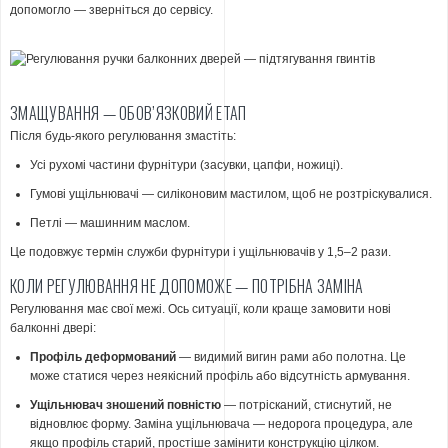
допомогло — зверніться до сервісу.
ЗМАЩУВАННЯ — ОБОВ’ЯЗКОВИЙ ЕТАП
Після будь-якого регулювання змастіть:
Усі рухомі частини фурнітури (засувки, цапфи, ножиці).
Гумові ущільнювачі — силіконовим мастилом, щоб не розтріскувалися.
Петлі — машинним маслом.
Це подовжує термін служби фурнітури і ущільнювачів у 1,5–2 рази.
КОЛИ РЕГУЛЮВАННЯ НЕ ДОПОМОЖЕ — ПОТРІБНА ЗАМІНА
Регулювання має свої межі. Ось ситуації, коли краще замовити нові
балконні двері:
Профіль деформований
— видимий вигин рами або полотна. Це
може статися через неякісний профіль або відсутність армування.
Ущільнювач зношений повністю
— потрісканий, стиснутий, не
відновлює форму. Заміна ущільнювача — недорога процедура, але
якщо профіль старий, простіше замінити конструкцію цілком.