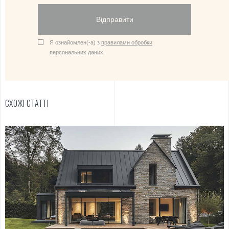
Відправити
Я ознайомлен(-а) з
правилами обробки
персональних даних
СХОЖІ СТАТТІ