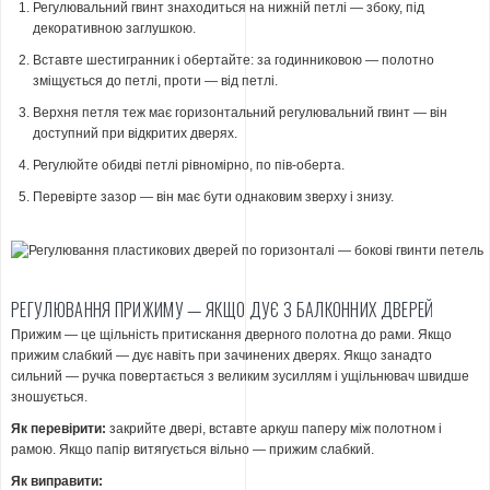
Регулювальний гвинт знаходиться на нижній петлі — збоку, під
декоративною заглушкою.
Вставте шестигранник і обертайте: за годинниковою — полотно
зміщується до петлі, проти — від петлі.
Верхня петля теж має горизонтальний регулювальний гвинт — він
доступний при відкритих дверях.
Регулюйте обидві петлі рівномірно, по пів-оберта.
Перевірте зазор — він має бути однаковим зверху і знизу.
РЕГУЛЮВАННЯ ПРИЖИМУ — ЯКЩО ДУЄ З БАЛКОННИХ ДВЕРЕЙ
Прижим — це щільність притискання дверного полотна до рами. Якщо
прижим слабкий — дує навіть при зачинених дверях. Якщо занадто
сильний — ручка повертається з великим зусиллям і ущільнювач швидше
зношується.
Як перевірити:
закрийте двері, вставте аркуш паперу між полотном і
рамою. Якщо папір витягується вільно — прижим слабкий.
Як виправити: