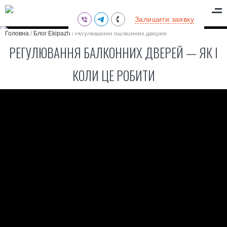
(095) 711-77-47
Залишити заявку
(097) 773-73-71
Головна
/
Блог Ekipazh
/
Регулювання балконних дверей
(063) 039-97-70
РЕГУЛЮВАННЯ БАЛКОННИХ ДВЕРЕЙ — ЯК І
КОЛИ ЦЕ РОБИТИ