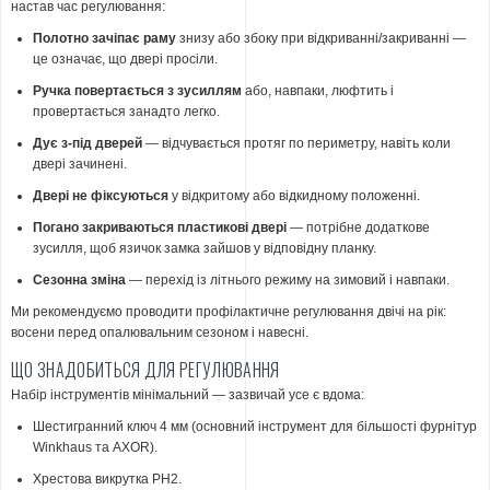
настав час регулювання:
Полотно зачіпає раму
знизу або збоку при відкриванні/закриванні —
це означає, що двері просіли.
Ручка повертається з зусиллям
або, навпаки, люфтить і
провертається занадто легко.
Дує з-під дверей
— відчувається протяг по периметру, навіть коли
двері зачинені.
Двері не фіксуються
у відкритому або відкидному положенні.
Погано закриваються пластикові двері
— потрібне додаткове
зусилля, щоб язичок замка зайшов у відповідну планку.
Сезонна зміна
— перехід із літнього режиму на зимовий і навпаки.
Ми рекомендуємо проводити профілактичне регулювання двічі на рік:
восени перед опалювальним сезоном і навесні.
ЩО ЗНАДОБИТЬСЯ ДЛЯ РЕГУЛЮВАННЯ
Набір інструментів мінімальний — зазвичай усе є вдома:
Шестигранний ключ 4 мм (основний інструмент для більшості фурнітур
Winkhaus та AXOR).
Хрестова викрутка PH2.