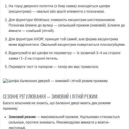
На торці дверного полотна (з боку замка) знаходяться цапфи
(ексцентрики) — овальні або круглі елементи з позначкою.
Для фурнітури
Winkhaus
: поверніть ексцентрик шестигранником.
Позначка ближче до вулиці — сильніший прижим (зимовий). Ближче до
кімнати — слабший (літній).
Для фурнітури
AXOR
: принцип той самий, але форма ексцентрика
може відрізнятися. Овальний ексцентрик повертається плоскогубцями.
Відрегулюйте всі цапфи по периметру — їх зазвичай 3–4 на стороні
замка і 1–2 на стороні петель.
Перевірте тест із папером — тепер він має триматися.
СЕЗОННЕ РЕГУЛЮВАННЯ — ЗИМОВИЙ І ЛІТНІЙ РЕЖИМ
Багато власників не знають, що балконні двері мають два режими
прижиму:
Зимовий режим
— максимальний прижим. Ущільнювач стискається
сильніше, протяги зникають. Рекомендуємо вмикати у жовтні–
листопаді.