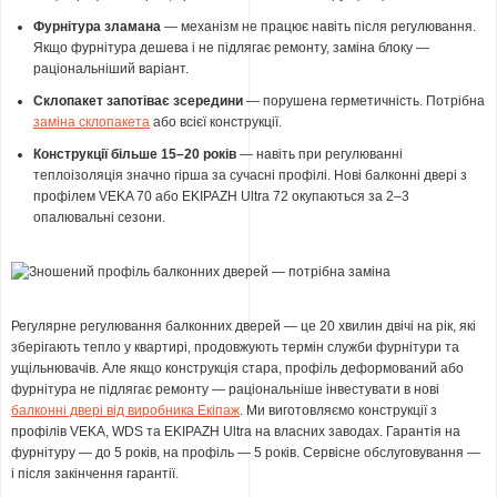
Фурнітура зламана
— механізм не працює навіть після регулювання.
Якщо фурнітура дешева і не підлягає ремонту, заміна блоку —
раціональніший варіант.
Склопакет запотіває зсередини
— порушена герметичність. Потрібна
заміна склопакета
або всієї конструкції.
Конструкції більше 15–20 років
— навіть при регулюванні
теплоізоляція значно гірша за сучасні профілі. Нові балконні двері з
профілем VEKA 70 або EKIPAZH Ultra 72 окупаються за 2–3
опалювальні сезони.
Регулярне регулювання балконних дверей — це 20 хвилин двічі на рік, які
зберігають тепло у квартирі, продовжують термін служби фурнітури та
ущільнювачів. Але якщо конструкція стара, профіль деформований або
фурнітура не підлягає ремонту — раціональніше інвестувати в нові
балконні двері від виробника Екіпаж
. Ми виготовляємо конструкції з
профілів VEKA, WDS та EKIPAZH Ultra на власних заводах. Гарантія на
фурнітуру — до 5 років, на профіль — 5 років. Сервісне обслуговування —
і після закінчення гарантії.