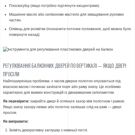
Плоскогубці (якщо потрібно підтягнути ексцентрики).
Машинне масло або силіконове мастило для змащування рухомих
частин.
Олівець для розмітки (позначити поточне положення, щоб можна було
повернути назад).
РЕГУЛЮВАННЯ БАЛКОННИХ ДВЕРЕЙ ПО ВЕРТИКАЛІ — ЯКЩО ДВЕРІ
ПРОСІЛИ
Найпоширеніша проблема: з часом дверне полотно опускається під
власною вагою і починає зачіпати поріг або раму знизу. Це особливо
характерно для важких конструкцій із двокамерним склопакетом.
Як перевірити:
закрийте двері й огляньте зазор між полотном і рамою.
Якщо знизу зазору немає або полотно залишає слід на рамі — двері
просіли.
Як виправити:
Зніміть декоративну заглушку з нижньої петлі.