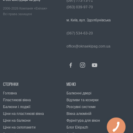
(097) 773-73-71
(063) 039-97-70
2006-2026 Компанія «Екіпаж»
Всі права захищені
м. Київ, вул. Здолбунівська
(067) 534-63-20
office@oknaekipag.com.ua
СТОРІНКИ
МЕНЮ
Головна
Балконні двері
Пластикові вікна
Відливи та козирки
Балкони і лоджії
Розсувні системи
Ціни на пластикові вікна
Вікна алюміній
Ціни на балкони
Фурнітура для вікон
Ціни на склопакети
Блог Ekipazh