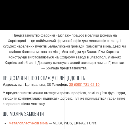
Представництво фабрики «Екіпаж» працює в селищі Донець на
Харківщині — це найближчий фірмовий офіс для мешканців селища і
сусідніх населених пунктів Балаклійської громади. Замовити вікна, двері чи
скління балкона можна на місці, без поїздки до Балаклії чи Харкова.
Конструкції виготовляються на Східному заводі в Златополі, у межах
Харківської області. Доставку виконує власний автопарк компанії, монтаж
— бригада представництва.
ПРЕДСТАВНИЦТВО ЕКІПАЖ У СЕЛИЩІ ДОНЕЦЬ
Адреса:
вул. Центральна, 38
Телефон:
38 (095) 721-62-10
У представництві можна оглянути зразки профілю, ламінації та фурнітури,
узгодити комплектацію і підписати договір. Тут же приймається гарантійне
звернення після монтажу.
ЩО МОЖНА ЗАМОВИТИ
Металопластикові вікна
— VEKA, WDS, EKIPAZH Ultra