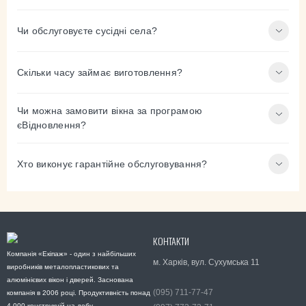
Чи обслуговуєте сусідні села?
Скільки часу займає виготовлення?
Чи можна замовити вікна за програмою
єВідновлення?
Хто виконує гарантійне обслуговування?
КОНТАКТИ
Компанія «Екіпаж» - один з найбільших
м. Харків, вул. Сухумська 11
виробників металопластикових та
алюмінієвих вікон і дверей. Заснована
(095) 711-77-47
компанія в 2006 році. Продуктивність понад
4 000 конструкцій на добу