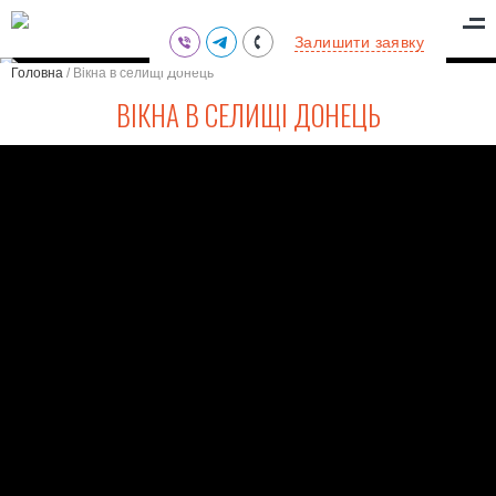
(095) 711-77-47
Залишити заявку
(097) 773-73-71
Головна
/
Вікна в селищі Донець
(063) 039-97-70
ВІКНА В СЕЛИЩІ ДОНЕЦЬ