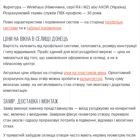
Фурнітура — Winkhaus (Німеччина, серії R4 і M2) або AXOR (Україна).
Розрахунковий термін служби ПВХ-профілю — 30 років.
Повні характеристики і порівняння систем — на сторінці
профільні
системи
та в
таблиці порівняння
.
ЦІНИ НА ВІКНА В СЕЛИЩІ ДОНЕЦЬ
Вартість залежить від профільної системи, склопакета, розміру конструкції
і типу відкривання. Прайс єдиний для всієї роздрібної мережі — ціна не
змінюється від того, що замовлення оформлене в селищі, а не в
обласному центрі.
Актуальні ціни зібрані на сторінці
ціни на пластикові вікна
. Орієнтовний
розрахунок під ваш отвір можна зробити в
калькуляторі
. Точну суму
визначає замір: на неї впливають стан отвору, тип монтажу і додаткова
комплектація.
ЗАМІР, ДОСТАВКА І МОНТАЖ
Замір виконує інженер представництва — виїзд узгоджуємо на конкретний
час, включно з вихідними. Замірник фіксує геометрію отвору, перевіряє
стан укосів і одразу прораховує потребу в підвіконні, відливах і москітних
сітках.
У приватній забудові селища отвори часто мають нерівну геометрію після