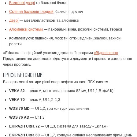
Балконні двері
та балконні блоки
Скління балконів і лоджій
, балкон під ключ
Двері
— металопластикові та алюмінієві
Алюмінієві системи
— панорамні вікна, розсувні системи, тераси
Комплектуючі: підвіконня, москітні сітки, відливи, жалюзі, захисні
ролети
«Екіпаж» — офіційний учасник державної програми
єВідновлення
.
Представництво допоможе підготувати документи і провести замовлення
через програму.
ПРОФІЛЬНІ СИСТЕМИ
В асортименті чотири рівні енергоефективності ПВХ-систем:
VEKA 82
— клас А, монтажна ширина 82 мм, Uf 1,1 Вт/(м²·К)
VEKA 70
— клас А, Uf 1,2–1,3
WDS 76 MD
— Uf 1,2, три контури ущільнення
WDS 76 AD
— Uf 1,3
EKIPAZH Ultra 72
— Uf 1,3, система для заводу «Екіпаж»
EKIPAZH Ultra 60
— Uf 1,7, холодне скління неопалюваних приміщень