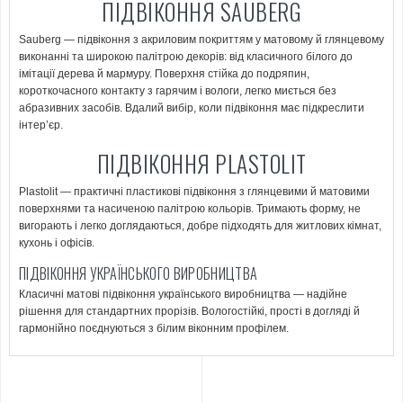
ПІДВІКОННЯ SAUBERG
Sauberg — підвіконня з акриловим покриттям у матовому й глянцевому
виконанні та широкою палітрою декорів: від класичного білого до
імітації дерева й мармуру. Поверхня стійка до подряпин,
короткочасного контакту з гарячим і вологи, легко миється без
абразивних засобів. Вдалий вибір, коли підвіконня має підкреслити
інтер’єр.
ПІДВІКОННЯ PLASTOLIT
Plastolit — практичні пластикові підвіконня з глянцевими й матовими
поверхнями та насиченою палітрою кольорів. Тримають форму, не
вигорають і легко доглядаються, добре підходять для житлових кімнат,
кухонь і офісів.
ПІДВІКОННЯ УКРАЇНСЬКОГО ВИРОБНИЦТВА
Класичні матові підвіконня українського виробництва — надійне
рішення для стандартних прорізів. Вологостійкі, прості в догляді й
гармонійно поєднуються з білим віконним профілем.