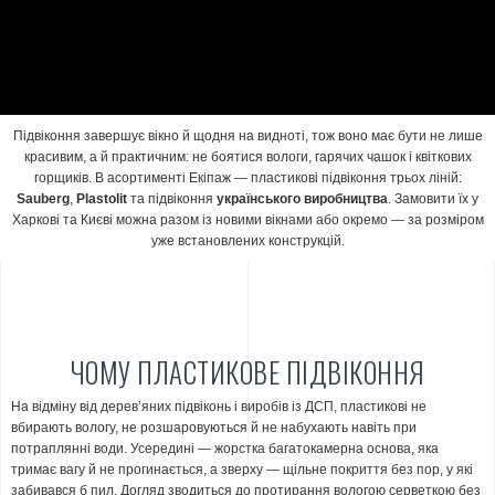
Підвіконня завершує вікно й щодня на видноті, тож воно має бути не лише
красивим, а й практичним: не боятися вологи, гарячих чашок і квіткових
горщиків. В асортименті Екіпаж — пластикові підвіконня трьох ліній:
Sauberg
,
Plastolit
та підвіконня
українського виробництва
. Замовити їх у
Харкові та Києві можна разом із новими вікнами або окремо — за розміром
уже встановлених конструкцій.
ЧОМУ ПЛАСТИКОВЕ ПІДВІКОННЯ
На відміну від дерев’яних підвіконь і виробів із ДСП, пластикові не
вбирають вологу, не розшаровуються й не набухають навіть при
потраплянні води. Усередині — жорстка багатокамерна основа, яка
тримає вагу й не прогинається, а зверху — щільне покриття без пор, у які
забивався б пил. Догляд зводиться до протирання вологою серветкою без