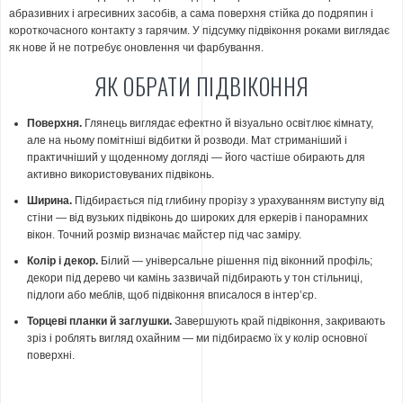
абразивних і агресивних засобів, а сама поверхня стійка до подряпин і
короткочасного контакту з гарячим. У підсумку підвіконня роками виглядає
як нове й не потребує оновлення чи фарбування.
ЯК ОБРАТИ ПІДВІКОННЯ
Поверхня.
Глянець виглядає ефектно й візуально освітлює кімнату,
але на ньому помітніші відбитки й розводи. Мат стриманіший і
практичніший у щоденному догляді — його частіше обирають для
активно використовуваних підвіконь.
Ширина.
Підбирається під глибину прорізу з урахуванням виступу від
стіни — від вузьких підвіконь до широких для еркерів і панорамних
вікон. Точний розмір визначає майстер під час заміру.
Колір і декор.
Білий — універсальне рішення під віконний профіль;
декори під дерево чи камінь зазвичай підбирають у тон стільниці,
підлоги або меблів, щоб підвіконня вписалося в інтер’єр.
Торцеві планки й заглушки.
Завершують край підвіконня, закривають
зріз і роблять вигляд охайним — ми підбираємо їх у колір основної
поверхні.