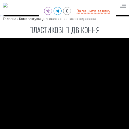
(095) 711-77-47
Залишити заявку
(097) 773-73-71
Головна
/
Комплектуючі для вікон
/
Пластикові підвіконня
(063) 039-97-70
ПЛАСТИКОВІ ПІДВІКОННЯ