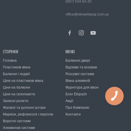
(067) 534-63-20
office@oknaekipag.com.ua
СТОРІНКИ
МЕНЮ
Головна
Балконні двері
Пластикові вікна
Відливи та козирки
Балкони і лоджії
Розсувні системи
Ціни на пластикові вікна
Вікна алюміній
Ціни на балкони
Фурнітура для вікон
Ціни на склопакети
Блог Ekipazh
Захисні ролети
Акції
Жалюзі та рулонні штори
Про Компанію
Маркізи, рефлексолі і перголи
Контакти
Воротні системи
Алюмінієві системи