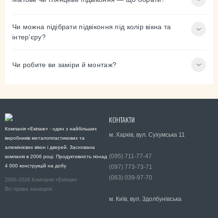
Чи можна підібрати підвіконня під колір вікна та
інтер'єру?
Чи робите ви заміри й монтаж?
КОНТАКТИ
Компанія «Екіпаж» - один з найбільших
м. Харків, вул. Сухумська 11
виробників металопластикових та
алюмінієвих вікон і дверей. Заснована
(095) 711-77-47
компанія в 2006 році. Продуктивність понад
4 000 конструкцій на добу
(097) 773-73-71
(063) 039-97-70
2006-2026 Компанія «Екіпаж»
Всі права захищені
м. Київ, вул. Здолбунівська