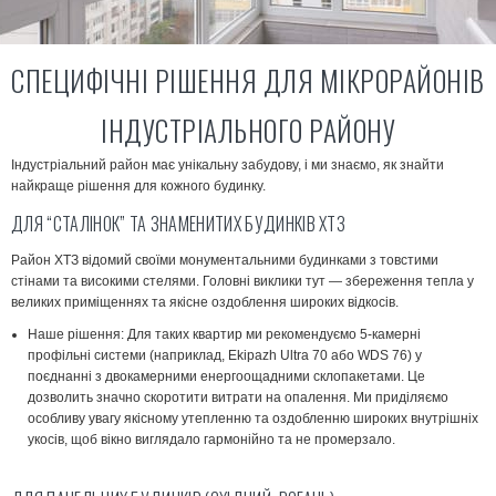
СПЕЦИФІЧНІ РІШЕННЯ ДЛЯ МІКРОРАЙОНІВ
ІНДУСТРІАЛЬНОГО РАЙОНУ
Індустріальний район має унікальну забудову, і ми знаємо, як знайти
найкраще рішення для кожного будинку.
ДЛЯ “СТАЛІНОК” ТА ЗНАМЕНИТИХ БУДИНКІВ ХТЗ
Район ХТЗ відомий своїми монументальними будинками з товстими
стінами та високими стелями. Головні виклики тут — збереження тепла у
великих приміщеннях та якісне оздоблення широких відкосів.
Наше рішення:
Для таких квартир ми рекомендуємо
5-камерні
профільні системи
(наприклад, Ekipazh Ultra 70 або WDS 76) у
поєднанні з
двокамерними енергоощадними склопакетами
. Це
дозволить значно скоротити витрати на опалення. Ми приділяємо
особливу увагу якісному утепленню та оздобленню широких внутрішніх
укосів, щоб вікно виглядало гармонійно та не промерзало.