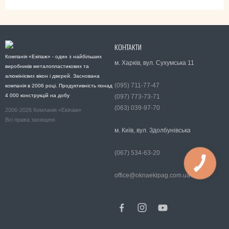
КОНТАКТИ
Компанія «Екіпаж» - один з найбільших
м. Харків, вул. Сухумська 11
виробників металопластикових та
алюмінієвих вікон і дверей. Заснована
(095) 711-77-47
компанія в 2006 році. Продуктивність понад
4 000 конструкцій на добу
(097) 773-73-71
(063) 039-97-70
2006-2026 Компанія «Екіпаж»
Всі права захищені
м. Київ, вул. Здолбунівська
(067) 534-63-20
office@oknaekipag.com.ua