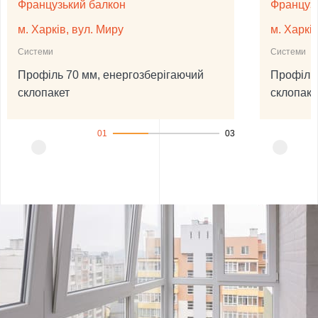
Французький балкон
Француз
м. Харків, вул. Миру
м. Харкі
Системи
Системи
Профіль 70 мм, енергозберігаючий
Профіль 
склопакет
склопаке
01
03