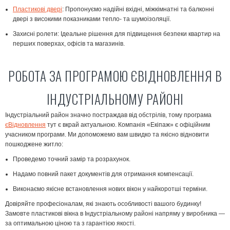
Пластикові двері
:
Пропонуємо надійні вхідні, міжкімнатні та балконні
двері з високими показниками тепло- та шумоізоляції.
Захисні ролети:
Ідеальне рішення для підвищення безпеки квартир на
перших поверхах, офісів та магазинів.
РОБОТА ЗА ПРОГРАМОЮ ЄВІДНОВЛЕННЯ В
ІНДУСТРІАЛЬНОМУ РАЙОНІ
Індустріальний район значно постраждав від обстрілів, тому програма
єВідновлення
тут є вкрай актуальною. Компанія «Екіпаж» є офіційним
учасником програми. Ми допоможемо вам швидко та якісно відновити
пошкоджене житло:
Проведемо точний
замір
та розрахунок.
Надамо повний пакет документів для отримання компенсації.
Виконаємо якісне
встановлення
нових вікон у найкоротші терміни.
Довіряйте професіоналам, які знають особливості вашого будинку!
Замовте пластикові вікна в Індустріальному районі напряму у виробника —
за оптимальною ціною та з гарантією якості.