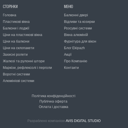
СТОРІНКИ
МЕНЮ
Головна
Балконні двері
Пластикові вікна
Відливи та козирки
Балкони і лоджії
Розсувні системи
Ціни на пластикові вікна
Вікна алюміній
Ціни на балкони
Фурнітура для вікон
Ціни на склопакети
Блог Ekipazh
Захисні ролети
Акції
Жалюзі та рулонні штори
Про Компанію
Маркізи, рефлексолі і перголи
Контакти
Воротні системи
Алюмінієві системи
Політика конфіденційності
Публічна оферта
Оплата і доставка
Разраблено компанією
AVIS DIGITAL STUDIO