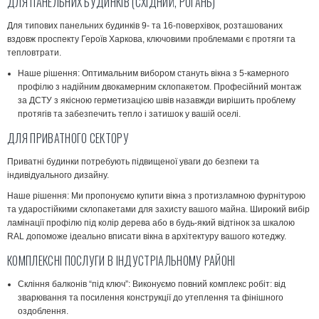
ДЛЯ ПАНЕЛЬНИХ БУДИНКІВ (СХІДНИЙ, РОГАНЬ)
Для типових панельних будинків 9- та 16-поверхівок, розташованих
вздовж проспекту Героїв Харкова, ключовими проблемами є протяги та
тепловтрати.
Наше рішення:
Оптимальним вибором стануть вікна з 5-камерного
профілю з надійним двокамерним склопакетом. Професійний
монтаж
за ДСТУ з якісною герметизацією швів назавжди вирішить проблему
протягів та забезпечить тепло і затишок у вашій оселі.
ДЛЯ ПРИВАТНОГО СЕКТОРУ
Приватні будинки потребують підвищеної уваги до безпеки та
індивідуального дизайну.
Наше рішення:
Ми пропонуємо
купити
вікна з
протизламною фурнітурою
та ударостійкими склопакетами для захисту вашого майна. Широкий вибір
ламінації
профілю під колір дерева або в будь-який відтінок за шкалою
RAL допоможе ідеально вписати вікна в архітектуру вашого котеджу.
КОМПЛЕКСНІ ПОСЛУГИ В ІНДУСТРІАЛЬНОМУ РАЙОНІ
Скління балконів “під ключ”:
Виконуємо повний комплекс робіт: від
зварювання та посилення конструкції до утеплення та фінішного
оздоблення.