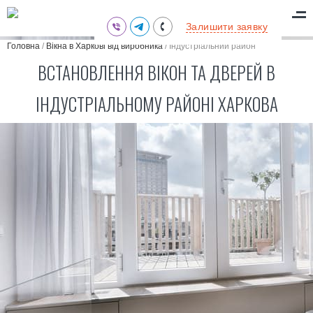
(095) 711-77-47
Залишити заявку
(097) 773-73-71
Головна
/
Вікна в Харкові від виробника
/
Індустріальний район
(063) 039-97-70
ВСТАНОВЛЕННЯ ВІКОН ТА ДВЕРЕЙ В
ІНДУСТРІАЛЬНОМУ РАЙОНІ ХАРКОВА