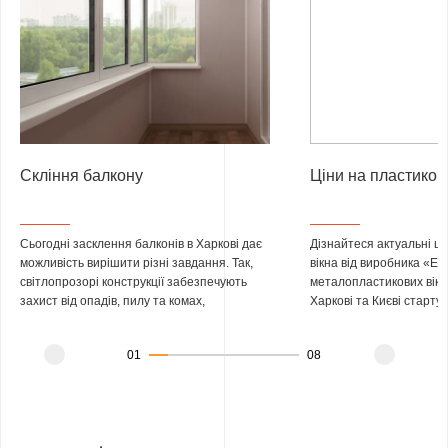
Скління балкону
Ціни на пластикові
Сьогодні засклення балконів в Харкові дає
Дізнайтеся актуальні ці
можливість вирішити різні завдання. Так,
вікна від виробника «Ек
світлопрозорі конструкції забезпечують
металопластикових віко
захист від опадів, пилу та комах,
Харкові та Києві стартує
підвищують звуко-і теплоізоляцію
стандартне двостулков
суміжного приміщення. А при виборі
коштують пластикові вік
01
08
енергозберігаючих вікон, якісному
розрахує наш замірник п
утепленні і інших роботах (наприклад,
Працюємо з 2006 року, 
винесення балкона) можна отримати
заводи повного циклу і
додаткові корисні квадратні метри або
4 000 конструкцій на до
навіть невелику кімнату для роботи,
учасник державної про