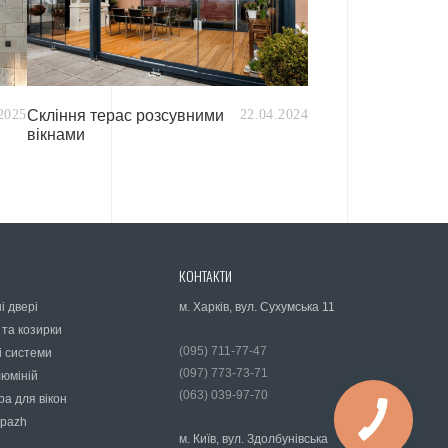
2025
Скління терас розсувними
22.04.2024
вікнами
КОНТАКТИ
і двері
м. Харків, вул. Сухумська 11
 та козирки
(095) 711-77-47
і системи
(097) 773-73-71
люміній
(063) 039-97-70
ра для вікон
ipazh
м. Київ, вул. Здолбунівська