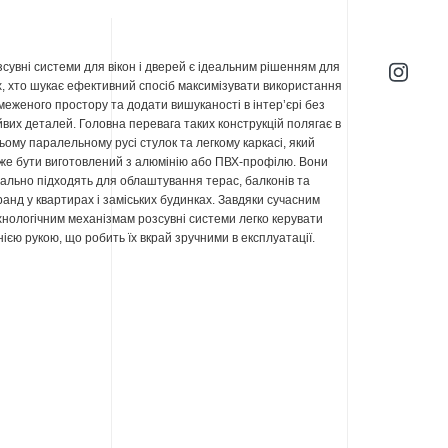
зсувні системи для вікон і дверей є ідеальним рішенням для
х, хто шукає ефективний спосіб максимізувати використання
меженого простору та додати вишуканості в інтер’єрі без
йвих деталей. Головна перевага таких конструкцій полягає в
ньому паралельному русі стулок та легкому каркасі, який
же бути виготовлений з алюмінію або ПВХ-профілю. Вони
еально підходять для облаштування терас, балконів та
ранд у квартирах і заміських будинках. Завдяки сучасним
хнологічним механізмам розсувні системи легко керувати
нією рукою, що робить їх вкрай зручними в експлуатації.