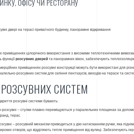
ИНКУ, ОФІСУ ЧИ РЕСТОРАНУ
 приміщеннях цілорічного використання з високими теплотехнічними вимогам
ь функцїї
розсувних дверей
та панорамних вікон, забезпечують теплоізоляц
омерційних приміщеннях розсувні конструкції можуть бути використані для різн
ралельно-розсувних систем для скління пентхаусів, виходів на тераси та сис
 РОЗСУВНИХ СИСТЕМ
дкриття розсувні системи бувають:
-розсувні – стулки плавно переміщуються у паралельних площинах за допом
еранд, терас.
зсувні – розсувний механізм приводиться у дію натисканням ручки, яка піднімає
ироких отворів, що відділяють тепле приміщення від вулиці. Забезпечують гер