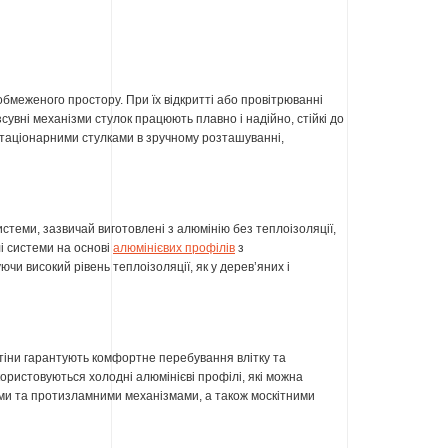
бмеженого простору. При їх відкритті або провітрюванні
увні механізми стулок працюють плавно і надійно, стійкі до
 стаціонарними стулками в зручному розташуванні,
истеми, зазвичай виготовлені з алюмінію без теплоізоляції,
лі системи на основі
алюмінієвих профілів
з
и високий рівень теплоізоляції, як у дерев’яних і
 стіни гарантують комфортне перебування влітку та
ористовуються холодні алюмінієві профілі, які можна
и та протизламними механізмами, а також москітними