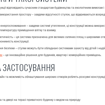
рукції відповідають сучасним стандартам будівництва та екологічним вимогам і 
икористання простору – завдяки відсутності стулок, що відкриваються всере
нергоспоживання – завдяки системі утеплення, ці конструкції можна викорис
емпературу приміщення влітку та взимку.
етичність – ця система призначена для великих скляних площ з широкими отво
оникність конструкції.
я безпеки – стулки можуть бути обладнані системами захисту від дітей і надій
ми
– це інноваційне рішення для будинків, квартир і комерційних приміщень.
А ЗАСТОСУВАННЯ
айн та можливість облаштування широких отворів роблять розсувні конструкці