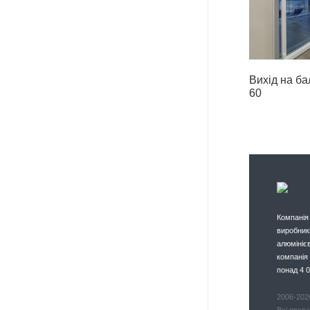
Вихід на б
60
Компанія
виробник
алюмінієв
компанія 
понад 4 0
2006-202