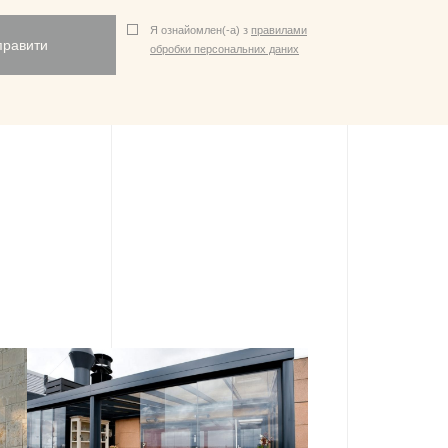
Я ознайомлен(-а) з
правилами
правити
обробки персональних даних