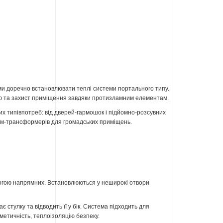
и доречно встановлювати теплі системи портального типу.
ію та захист приміщення завдяки протизламним елементам.
их типівпотреб: від дверей-гармошок і підйомно-розсувних
тем-трансформерів для громадських приміщень.
огою напрямних. Встановлюються у неширокі отвори
 стулку та відводить її у бік. Система підходить для
метичність, теплоізоляцію безпеку.