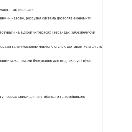
мають такі переваги:
дину чи назовні, розсувна система дозволяє економити
товувати на відкритих терасах і верандах, забезпечуючи
рами та мінімальною кількістю стулок, що гарантує міцність
ними механізмами блокування для вхідних груп і вікон.
ї універсальними для внутрішнього та зовнішнього