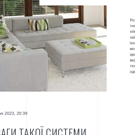
Ро
ти
об
за
їх
мо
ід
ве
те
од
я 2023, 20:39
АГИ ТАКОЇ СИСТЕМИ