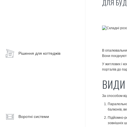
ДЛЯ БУД
алюмінієві
Вертикальні
системи
жалюзі
Мансардні
рулонні
штори
В опалювальних
Рішення для коттеджів
Енергосберігаючі
Вони поєднуют
вікна
У житлових і к
порталів до па
Алюмінієві
вікна
ВИДИ
Панорамні
вікна
За способом ві
Паралельно
Алюмінієві
балконів, в
двері
Воротні системи
Підйомно-ро
Вхідні
зовнішніх ш