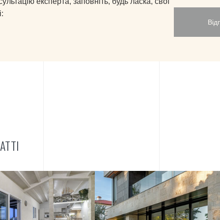
сультацію експерта, заповніть, будь ласка, свої
:
Від
АТТІ