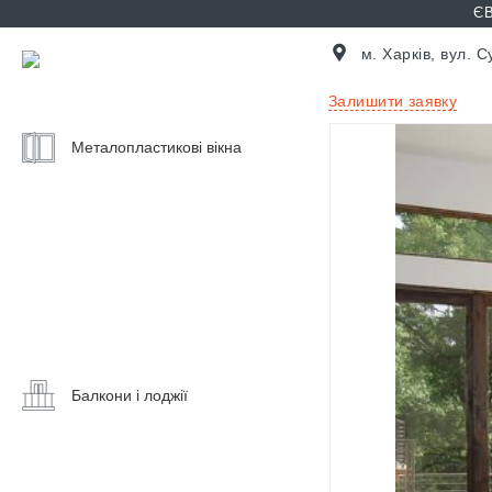
ЄВ
м. Харків, вул. 
Залишити заявку
Металопластикові вікна
Ціни
на
вікна
Калькулятор
вікон
Балконні
двері
Вікна
на
Балкони і лоджії
Скління
балкон
балкону
Розсувні
Вікна
вікна
на