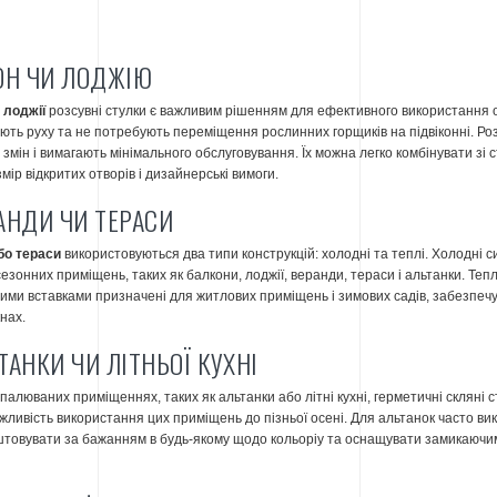
ОН ЧИ ЛОДЖІЮ
 лоджії
розсувні стулки є важливим рішенням для ефективного використання о
ють руху та не потребують переміщення рослинних горщиків на підвіконні. Розс
змін і вимагають мінімального обслуговування. Їх можна легко комбінувати зі
ір відкритих отворів і дизайнерські вимоги.
АНДИ ЧИ ТЕРАСИ
бо тераси
використовуються два типи конструкцій: холодні та теплі. Холодні с
езонних приміщень, таких як балкони, лоджії, веранди, тераси і альтанки. Теп
ими вставками призначені для житлових приміщень і зимових садів, забезпечуюч
нах.
ТАНКИ ЧИ ЛІТНЬОЇ КУХНІ
палюваних приміщеннях, таких як альтанки або літні кухні, герметичні скляні
ливість використання цих приміщень до пізньої осені. Для альтанок часто вик
товувати за бажанням в будь-якому щодо кольоріу та оснащувати замикаючим