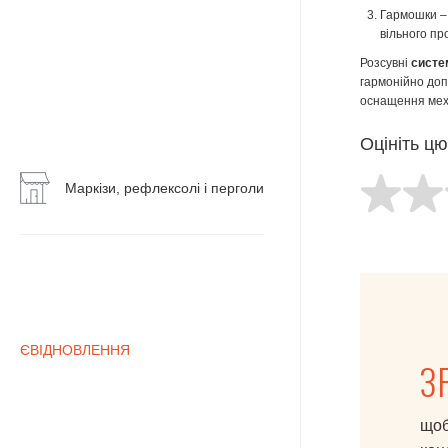
групи
Гармошки – 
вільного пр
Тераси,
веранди,
Розсувні
систе
альтанки
гармонійно доп
оснащення меха
Зимовий
сад
Оцініть ц
Воротні
Маркізи, рефлексолі і перголи
системи
Маркізи,
рефлексолі
і
перголи
ЄВІДНОВЛЕННЯ
З
щоб