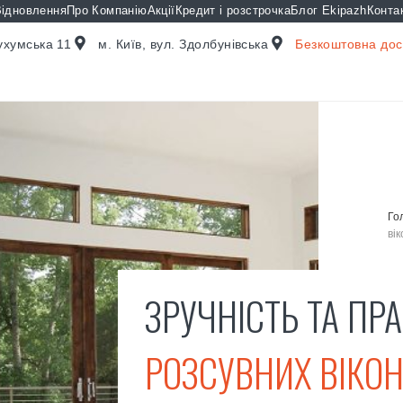
ідновлення
Про Компанію
Акції
Кредит і розстрочка
Блог Ekipazh
Конта
Сухумська 11
м. Київ, вул. Здолбунівська
Безкоштовна дост
Го
ві
ЗРУЧНІСТЬ ТА ПР
РОЗСУВНИХ ВІКОН