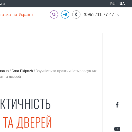
кти
RU
RU
UA
UA
авка по Україні
(095) 711-77-47
(097) 773-73-71
(063) 039-97-70
ловна
/
Блог Ekipazh
/
Зручність та практичність розсувних
кон та дверей
АКТИЧНІСТЬ
 ТА ДВЕРЕЙ