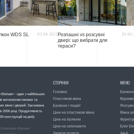
алкон WDS SL
03.09.2025
Розпашні vs розсувні
30.04.
двері: що вибрати для
тераси?
СТОРІНКИ
МЕНЮ
Головна
Балконн
 «Екіпаж» - один з найбільших
Пластикові вікна
Відливи
ів металопластикових та
их вікон і дверей. Заснована
Балкони і лоджії
Розсувн
в 2006 році. Продуктивність
Ціни на пластикові вікна
Вікна а
00 конструкцій на добу
Ціни на балкони
Фурніту
Ціни на склопакети
Блог Ek
6 Компанія «Екіпаж»
Захисні ролети
Акції