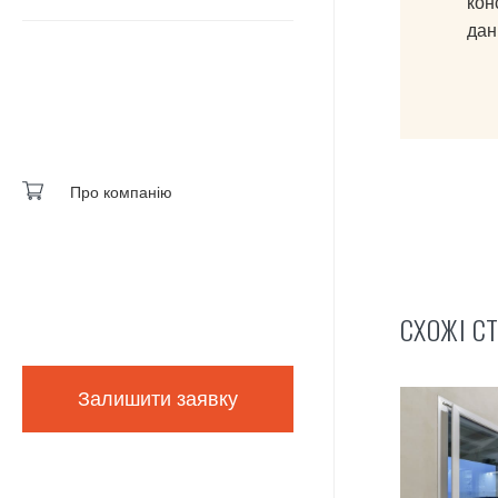
кон
дані
Про компанію
СХОЖІ СТ
Залишити заявку