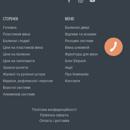
СТОРІНКИ
МЕНЮ
Головна
Балконні двері
Пластикові вікна
Відливи та козирки
Балкони і лоджії
Розсувні системи
Ціни на пластикові вікна
Вікна алюміній
Ціни на балкони
Фурнітура для вікон
Ціни на склопакети
Блог Ekipazh
Захисні ролети
Акції
Жалюзі та рулонні штори
Про Компанію
Маркізи, рефлексолі і перголи
Контакти
Воротні системи
Алюмінієві системи
Політика конфіденційності
Публічна оферта
Оплата і доставка