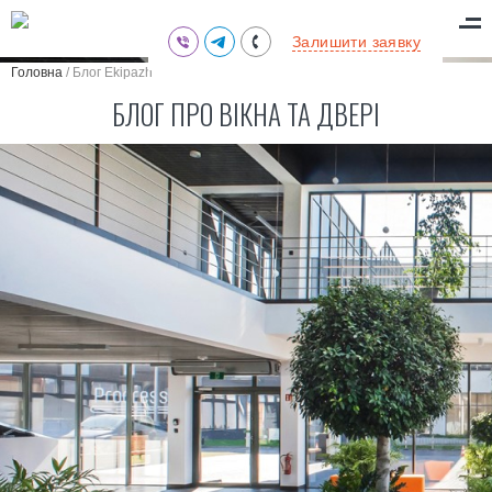
(095) 711-77-47
Залишити заявку
(097) 773-73-71
Головна
/
Блог Ekipazh
(063) 039-97-70
БЛОГ ПРО ВІКНА ТА ДВЕРІ