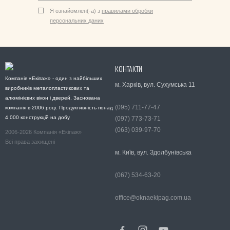
Я ознайомлен(-а) з
правилами обробки
персональних даних
КОНТАКТИ
Компанія «Екіпаж» - один з найбільших
м. Харків, вул. Сухумська 11
виробників металопластикових та
алюмінієвих вікон і дверей. Заснована
(095) 711-77-47
компанія в 2006 році. Продуктивність понад
4 000 конструкцій на добу
(097) 773-73-71
(063) 039-97-70
2006-2026 Компанія «Екіпаж»
Всі права захищені
м. Київ, вул. Здолбунівська
(067) 534-63-20
office@oknaekipag.com.ua