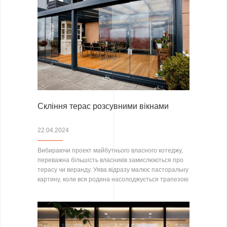
Скління терас розсувними вікнами
22.04.2024
Вибираючи проект майбутнього власного котеджу,
переважна більшість власників замислюються про
терасу чи веранду. Уява відразу малює пасторальну
картину, коли вся родина насолоджується трапезою
на…