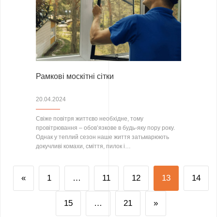
Рамкові москітні сітки
20.04.2024
Свіже повітря життєво необхідне, тому
провітрювання – обов’язкове в будь-яку пору року.
Однак у теплий сезон наше життя затьмарюють
докучливі комахи, сміття, пилок і…
«
1
…
11
12
13
14
15
…
21
»