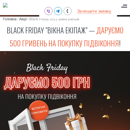
(095) 711-77-47
Залишити заявку
(097) 773-73-71
Головна
/
Акції
/
Black Friday 2021 Вікна Екіпаж
(063) 039-97-70
BLACK FRIDAY "ВІКНА ЕКІПАЖ" —
ДАРУЄМО
500 ГРИВЕНЬ НА ПОКУПКУ ПІДВІКОННЯ
!