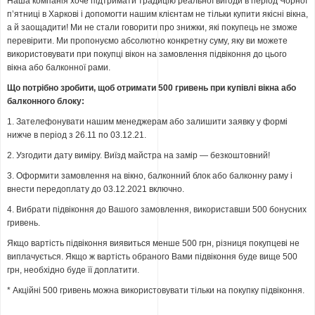
Наша компанія хоче підтримати традицію реальної вигоди в період Чорної
п’ятниці в Харкові і допомогти нашим клієнтам не тільки купити якісні вікна,
а й заощадити! Ми не стали говорити про знижки, які покупець не зможе
перевірити. Ми пропонуємо абсолютно конкретну суму, яку ви можете
використовувати при покупці вікон на замовлення підвіконня до цього
вікна або балконної рами.
Що потрібно зробити, щоб отримати 500 гривень при купівлі вікна або
балконного блоку:
1. Зателефонувати нашим менеджерам або залишити заявку у формі
нижче в період з 26.11 по 03.12.21.
2. Узгодити дату виміру. Виїзд майстра на замір — безкоштовний!
3. Оформити замовлення на вікно, балконний блок або балконну раму і
внести передоплату до 03.12.2021 включно.
4. Вибрати підвіконня до Вашого замовлення, використавши 500 бонусних
гривень.
Якщо вартість підвіконня виявиться менше 500 грн, різниця покупцеві не
виплачується. Якщо ж вартість обраного Вами підвіконня буде вище 500
грн, необхідно буде її доплатити.
* Акційні 500 гривень можна використовувати тільки на покупку підвіконня.