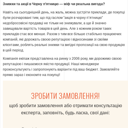
Знижки та акції в Чорну п’ятницю —
міф чи реальна вигода?
Навіть на сьогоднішній день, на жаль, можна зустріти приклади, де покупці
були розчаровані тим, що під гаслом “акція в чорну п’ятницю”
недобросовісні продавці не тільки не знижували, а ще й значно
завищували вартість товарів в цей день. Але з кожним роком таких
прикладів стає все менше. Разом з тим все більше стабільно працюючих
компаній, які дорожать своєю репутацією і відносинами зі своїми
клієнтами, роблять реальні знижки та вигідні пропозиції на свою продукцію
в цей період.
Компанія екіпаж представлена на ринку з 2006 року, ми дорожимо своєю
репутацією і пишаємося якістю продукції. Наші менеджери
проконсультують і запропонують варіанти під ваш бюджет. Замовляйте
прямо зараз і економте на покупці!
ЗРОБИТИ ЗАМОВЛЕННЯ!
щоб зробити замовлення або отримати консультацію
експерта, заповніть, будь ласка, свої дані: