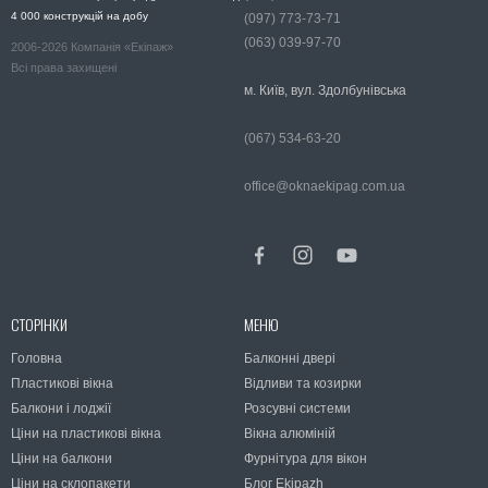
4 000 конструкцій на добу
(097) 773-73-71
(063) 039-97-70
2006-2026 Компанія «Екіпаж»
Всі права захищені
м. Київ, вул. Здолбунівська
(067) 534-63-20
office@oknaekipag.com.ua
СТОРІНКИ
МЕНЮ
Головна
Балконні двері
Пластикові вікна
Відливи та козирки
Балкони і лоджії
Розсувні системи
Ціни на пластикові вікна
Вікна алюміній
Ціни на балкони
Фурнітура для вікон
Ціни на склопакети
Блог Ekipazh