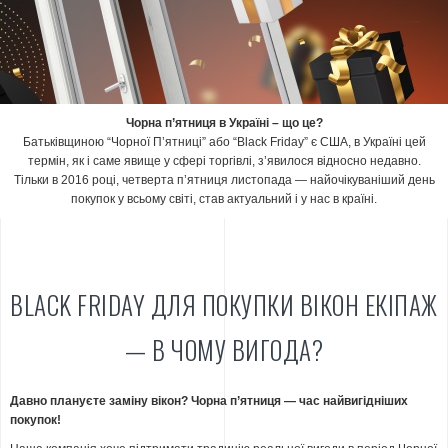
Чорна п’ятниця в Україні – що це?
Батьківщиною “Чорної П’ятниці” або “Black Friday” є США, в Україні цей
термін, як і саме явище у сфері торгівлі, з’явилося відносно недавно.
Тільки в 2016 році, четверта п’ятниця листопада — найочікуваніший день
покупок у всьому світі, став актуальний і у нас в країні.
BLACK FRIDAY ДЛЯ ПОКУПКИ ВІКОН ЕКІПАЖ
— В ЧОМУ ВИГОДА?
Давно плануєте заміну вікон? Чорна п’ятниця —
час найвигідніших
покупок!