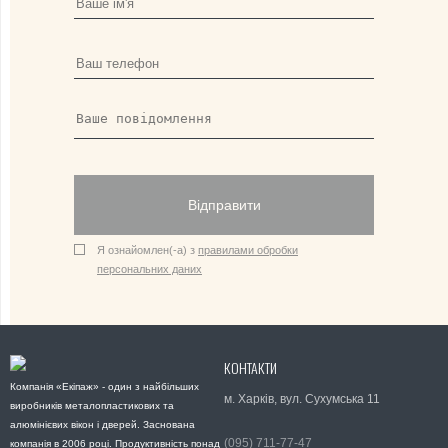
Відправити
Я ознайомлен(-а) з
правилами обробки
персональних даних
КОНТАКТИ
Компанія «Екіпаж» - один з найбільших
м. Харків, вул. Сухумська 11
виробників металопластикових та
алюмінієвих вікон і дверей. Заснована
(095) 711-77-47
компанія в 2006 році. Продуктивність понад