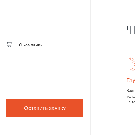
Ч
О компании
Заповнення камер склопакета
Глу
Для улучшения характеристик энергосбережения
Важн
окна камеры в стеклопакете заполняют инертным
толщ
газом аргоном.
на т
Оставить заявку