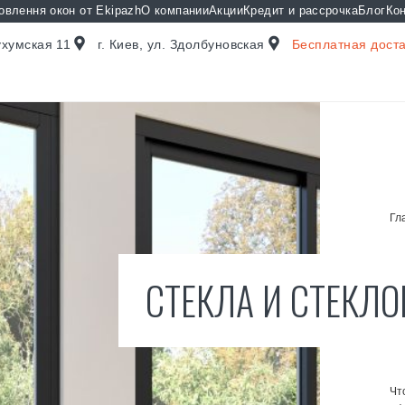
овлення окон от Ekipazh
О компании
Акции
Кредит и рассрочка
Блог
Ко
Сухумская 11
г. Киев, ул. Здолбуновская
Бесплатная доста
Гл
СТЕКЛА И СТЕКЛ
Чт