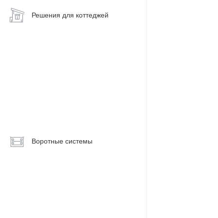
Решения для коттеджей
Энергосберегающие
окна
Алюминиевые
окна
Панорамные
окна
Алюминиевые
двери
Входные
Воротные системы
группы
Террасы,
веранды,
беседки
Зимний
сад