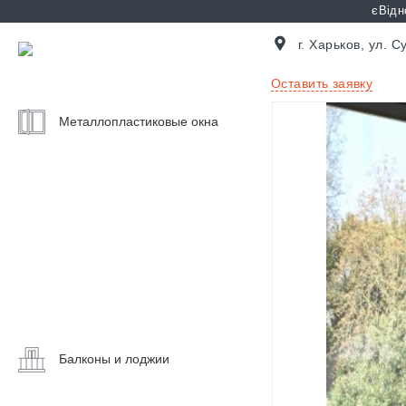
єВідн
г. Харьков, ул. 
Оставить заявку
Mеталлопластиковые окна
Цены
на
окна
Калькулятор
окон
Балконные
двери
Окна
на
балкон
Балконы и лоджии
Остекление
Раздвижные
балкона
окна