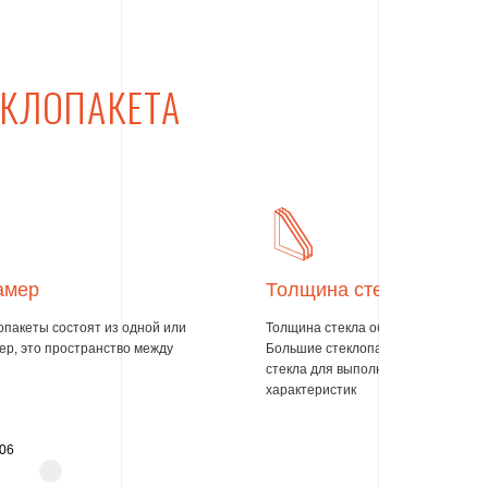
ЕКЛОПАКЕТА
амер
Толщина стекла
пакеты состоят из одной или
Толщина стекла обычно составляет 
ер, это пространство между
Большие стеклопакеты требуют бо
стекла для выполнения своих техн
характеристик
06