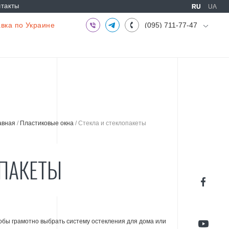
нтакты
RU
RU
UA
UA
вка по Украине
(095) 711-77-47
(097) 773-73-71
(063) 039-97-70
авная
/
Пластиковые окна
/
Стекла и стеклопакеты
ОПАКЕТЫ
обы грамотно выбрать систему остекления для дома или