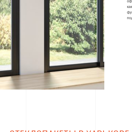
оф
ка
фу
по
ные