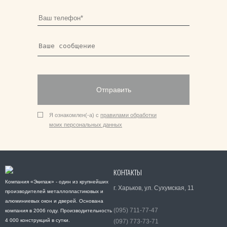
Отправить
Я ознакомлен(-а) с
правилами обработки
моих персональных данных
КОНТАКТЫ
Компания «Экипаж» - один из крупнейших
г. Харьков, ул. Сухумская, 11
производителей металлопластиковых и
алюминиевых окон и дверей. Основана
(095) 711-77-47
компания в 2006 году. Производительность
4 000 конструкций в сутки.
(097) 773-73-71