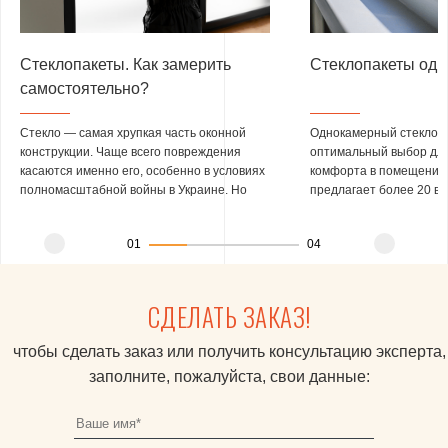
Стеклопакеты. Как замерить
Стеклопакеты од
самостоятельно?
Стекло — самая хрупкая часть оконной
Однокамерный стеклопа
конструкции. Чаще всего повреждения
оптимальный выбор дл
касаются именно его, особенно в условиях
комфорта в помещении
полномасштабной войны в Украине. Но
предлагает более 20 в
есть и хорошая новость. В большинстве
однокамерных стеклопа
случаев возможна простая замена
закрывают потребность
01
04
стеклопакета, поскольку рама остается
технических требования
цела.
СДЕЛАТЬ ЗАКАЗ!
чтобы сделать заказ или получить консультацию эксперта,
заполните, пожалуйста, свои данные: