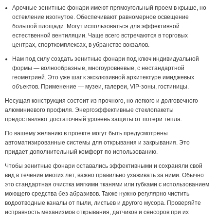
Арочные зенитные фонари имеют прямоугольный проем в крыше, но
остекление изогнутое. Обеспечивают равномерное освещение
большой площади. Могут использоваться для эффективной
естественной вентиляции. Чаще всего встречаются в торговых
центрах, спорткомплексах, в убранстве вокзалов.
Нам под силу создать зенитные фонари под ключ индивидуальной
формы — волнообразные, многоуровневые, с нестандартной
геометрией. Это уже шаг к эксклюзивной архитектуре имиджевых
объектов. Применение — музеи, галереи, VIP-зоны, гостиницы.
Несущая конструкция состоит из прочного, но легкого и долговечного
алюминиевого профиля. Энергоэффективные стеклопакеты
предоставляют достаточный уровень защиты от потери тепла.
По вашему желанию в проекте могут быть предусмотрены
автоматизированные системы для открывания и закрывания. Это
придает дополнительный комфорт по использованию.
Чтобы зенитные фонари оставались эффективными и сохраняли свой
вид в течение многих лет, важно правильно ухаживать за ними. Обычно
это стандартная очистка мягкими тканями или губками с использованием
моющего средства без абразивов. Также нужно регулярно чистить
водоотводные каналы от пыли, листьев и другого мусора. Проверяйте
исправность механизмов открывания, датчиков и сенсоров при их