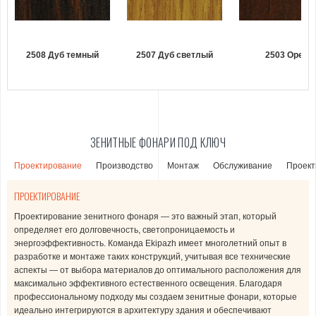
2508 Дуб темный
2507 Дуб светлый
2503 Орех
ЗЕНИТНЫЕ ФОНАРИ ПОД КЛЮЧ
Проектирование
Производство
Монтаж
Обслуживание
Проект
ПРОЕКТИРОВАНИЕ
Проектирование зенитного фонаря — это важный этап, который
Собственное производство зенитных фонарей и стеклопакетов
Монтаж зенитных фонарей выполняется опытными специалистами,
Наши мастера выполняют профессиональное обслуживание
определяет его долговечность, светопроницаемость и
обеспечивает высокое качество, точность и долговечность готовых
которые имеют все необходимые разрешения и лицензии. Благодаря
зенитных фонарей, обеспечивая их исправность, герметичность и
энергоэффективность. Команда Ekipazh имеет многолетний опыт в
решений. Мы используем современное оборудование и проверенные
точному соблюдению строительных норм мы гарантируем прочность
долговечность. Регулярная диагностика и технический уход позволяют
разработке и монтаже таких конструкций, учитывая все технические
материалы, создавая энергоэффективные алюминиевые конструкции
конструкции, герметичность остекления и долговечность
предотвратить утечки тепла, протечки и износ конструкции. Мы
аспекты — от выбора материалов до оптимального расположения для
и стеклопакеты с отличной тепло- и шумоизоляцией. Благодаря
эксплуатации. Наши специалисты учитывают все технические
проводим очистку, замену уплотнителей, ремонт вентиляционных
максимально эффективного естественного освещения. Благодаря
полному контролю производственного процесса мы гарантируем, что
требования, обеспечивая безопасность, энергоэффективность и
механизмов и другие работы для поддержания эффективности и
профессиональному подходу мы создаем зенитные фонари, которые
каждый узел и элемент конструкции соответствует самым высоким
максимальный комфорт для заказчика.
безопасности фонарей.
идеально интегрируются в архитектуру здания и обеспечивают
техническим требованиям и пожеланиям заказчика.