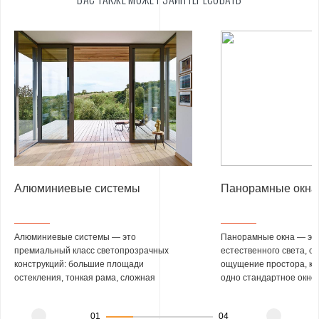
Алюминиевые системы
Панорамные окна
Алюминиевые системы — это
Панорамные окна — эт
премиальный класс светопрозрачных
естественного света, о
конструкций: большие площади
ощущение простора, кот
остекления, тонкая рама, сложная
одно стандартное окно
геометрия и срок службы от 50 лет.
«Экипаж» изготавлива
Алюминиевое производство «Экипаж» —
остекление любой конф
01
04
одно из самых мощных и технологичных на
классические и
раздвиж