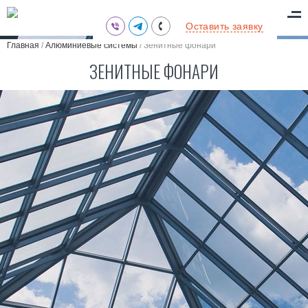
(095) 711-77-47
Оставить заявку
(097) 773-73-71
Главная
/
Алюминиевые системы
/
Зенитные фонари
(063) 039-97-70
ЗЕНИТНЫЕ ФОНАРИ