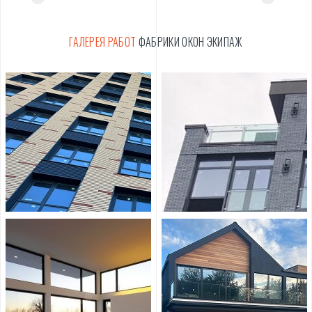
востоке Украины: мы проектируем,
фасадные конструкции о
изготавливаем и монтируем полный спектр
теплое и холодное ал
ГАЛЕРЕЯ РАБОТ
ФАБРИКИ ОКОН ЭКИПАЖ
алюминиевых конструкций на собственном
остекление. Каждое окн
оборудовании с замкнутым циклом,
под конкретный проем и
включая стеклопакеты. Работаем с
объекта — от квартиры 
частными заказчиками и с объектами
коммерческого здания.
коттеджной и коммерческой застройки в
Мы работаем полным ц
Харькове, Киеве и по всей Украине.
профессиональный зам
нагрузок, изготовление
производстве и монтаж 
заказчиков из Харькова
выезд инженера на объ
проекта на месте.