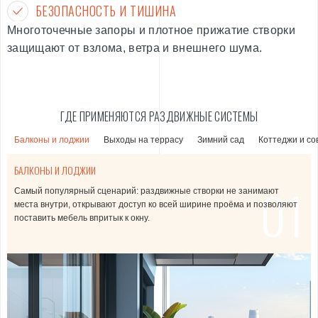
БЕЗОПАСНОСТЬ И ТИШИНА
Многоточечные запоры и плотное прижатие створки
защищают от взлома, ветра и внешнего шума.
ГДЕ ПРИМЕНЯЮТСЯ РАЗДВИЖНЫЕ СИСТЕМЫ
Балконы и лоджии
Выходы на террасу
Зимний сад
Коттеджи и с
БАЛКОНЫ И ЛОДЖИИ
01
Самый популярный сценарий: раздвижные створки не занимают
Широкие подъёмно-раздвижные порталы стирают границу между
Тёплые системы с энергосберегающим стеклопакетом удерживают
Раздвижное панорамное остекление — часть стилистики лофт, хай-
Использование раздвижных систем в офисах способствует
Гармошка и параллельно-сдвижные перегородки позволяют
места внутри, открывают доступ ко всей ширине проёма и позволяют
домом и двором в хорошую погоду и надёжно защищают в непогоду.
микроклимат для растений круглый год
тек, минимализм. Сочетается с
эффективному зонированию пространства, позволяя максимально
объединять или разделять пространство за считанные секунды.
панорамными окнами
и
поставить мебель впритык к окну.
алюминиевыми балконами
использовать площадь. Они также обеспечивают хорошую
.
звукоизоляцию, что важно для продуктивной работы
Подробнее
Подробнее
Подробнее
Подробнее