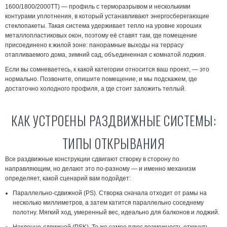
1600/1800/2000ТТ) — профиль с терморазрывом и несколькими
контурами уплотнения, в который устанавливают энергосберегающие
стеклопакеты. Такая система удерживает тепло на уровне хороших
металлопластиковых окон, поэтому её ставят там, где помещение
присоединено к жилой зоне: панорамные выходы на террасу
отапливаемого дома, зимний сад, объединенная с комнатой лоджия.
Если вы сомневаетесь, к какой категории относится ваш проект, — это
нормально. Позвоните, опишите помещение, и мы подскажем, где
достаточно холодного профиля, а где стоит заложить теплый.
КАК УСТРОЕНЫ РАЗДВИЖНЫЕ СИСТЕМЫ:
ТИПЫ ОТКРЫВАНИЯ
Все раздвижные конструкции сдвигают створку в сторону по
направляющим, но делают это по-разному — и именно механизм
определяет, какой сценарий вам подойдет:
Параллельно-сдвижной (PS).
Створка сначала отходит от рамы на
несколько миллиметров, а затем катится параллельно соседнему
полотну. Мягкий ход, умеренный вес, идеально для балконов и лоджий.