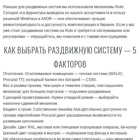
Раньше для раздвижных систем мы использовали механизмы Roto.
Сегодня эта фурнитура выведена из нашего ассортимента в пользу
решений Winkhaus и AXOR — они обеспечивают лучшую
ремонтопригодность и доступность комплектующих в Украине. Если у вас
уже стоит раздвижная система на Roto и требуется обслуживание или
регулировка — обращайтесь, мы помогаем и с такими конструкциями.
КАК ВЫБРАТЬ РАЗДВИЖНУЮ СИСТЕМУ — 5
ФАКТОРОВ
Отопление.
Отапливаемое помещение — теплая система (WS142,
Procural ТТ); холодный балкон без батарей — CS50.
Вес и размер проема.
Чем шире и тяжелее створка, тем серьезнее
механизм: для больших порталов — подъемно-раздвижные.
Сценарий проветривания.
Нужен откидной режим — выбирайте
наклонно-сдвижной механизм.
Бюджет и сроки.
Собственная линейка AluLight обычно доступнее по
срокам; европейские Procural дают расширенные возможности по
размерам заполнения.
Дизайн.
Цвет RAL, матовая или глянцевая порошковая покраска, би-колор
(разный цвет снаружи и внутри) — подбираем под фасад и интерьер.
Не обязательно разбираться во всем самостоятельно — наш менеджер