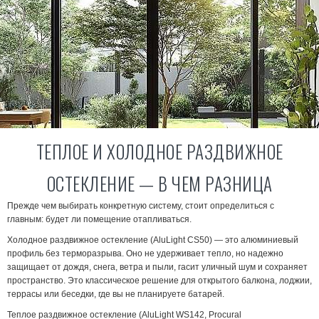
Монтаж выполняем в Харькове и Киеве,
остеклении детский сад
доставка в пределах этих городов
бесплатная. В другие регионы Украины
отгружаем готовые конструкции.
ТЕПЛОЕ И ХОЛОДНОЕ РАЗДВИЖНОЕ
ОСТЕКЛЕНИЕ — В ЧЕМ РАЗНИЦА
Прежде чем выбирать конкретную систему, стоит определиться с
главным: будет ли помещение отапливаться.
Холодное раздвижное остекление
(AluLight CS50) — это алюминиевый
профиль без терморазрыва. Оно не удерживает тепло, но надежно
защищает от дождя, снега, ветра и пыли, гасит уличный шум и сохраняет
пространство. Это классическое решение для открытого балкона, лоджии,
террасы или беседки, где вы не планируете батарей.
Теплое раздвижное остекление
(AluLight WS142, Procural