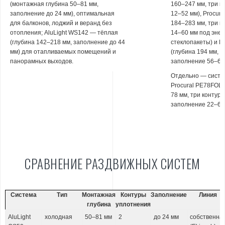
(монтажная глубина 50–81 мм,
160–247 мм, три к
заполнение до 24 мм), оптимальная
12–52 мм), Procura
для балконов, лоджий и веранд без
184–283 мм, три к
отопления; AluLight WS142 — тёплая
14–60 мм под эне
(глубина 142–218 мм, заполнение до 44
стеклопакеты) и P
мм) для отапливаемых помещений и
(глубина 194 мм, д
панорамных выходов.
заполнение 56–60 
Отдельно — систе
Procural PE78FOL
78 мм, три контур
заполнение 22–60
СРАВНЕНИЕ РАЗДВИЖНЫХ СИСТЕМ
Система
Тип
Монтажная
Контуры
Заполнение
Линия
глубина
уплотнения
AluLight
холодная
50–81 мм
2
до 24 мм
собственна