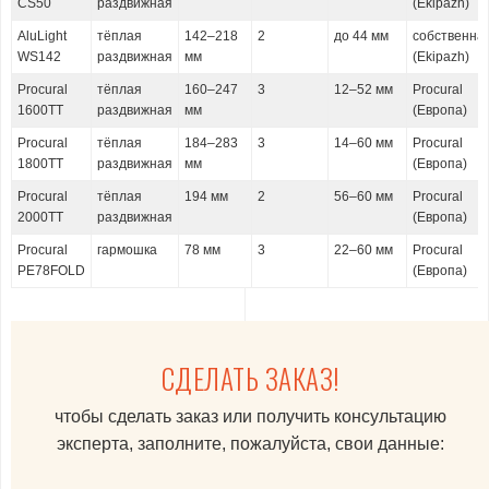
CS50
раздвижная
(Ekipazh)
AluLight
тёплая
142–218
2
до 44 мм
собственна
WS142
раздвижная
мм
(Ekipazh)
Procural
тёплая
160–247
3
12–52 мм
Procural
1600ТТ
раздвижная
мм
(Европа)
Procural
тёплая
184–283
3
14–60 мм
Procural
1800ТТ
раздвижная
мм
(Европа)
Procural
тёплая
194 мм
2
56–60 мм
Procural
2000ТТ
раздвижная
(Европа)
Procural
гармошка
78 мм
3
22–60 мм
Procural
PE78FOLD
(Европа)
СДЕЛАТЬ ЗАКАЗ!
чтобы сделать заказ или получить консультацию
эксперта, заполните, пожалуйста, свои данные: