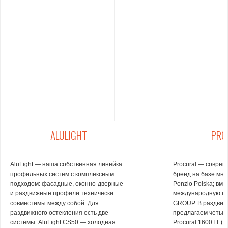
ALULIGHT
PRO
AluLight — наша собственная линейка
Procural — совре
профильных систем с комплексным
бренд на базе мно
подходом: фасадные, оконно-дверные
Ponzio Polska; вме
и раздвижные профили технически
международную г
совместимы между собой. Для
GROUP. В раздвиж
раздвижного остекления есть две
предлагаем четыр
системы: AluLight CS50 — холодная
Procural 1600ТТ (