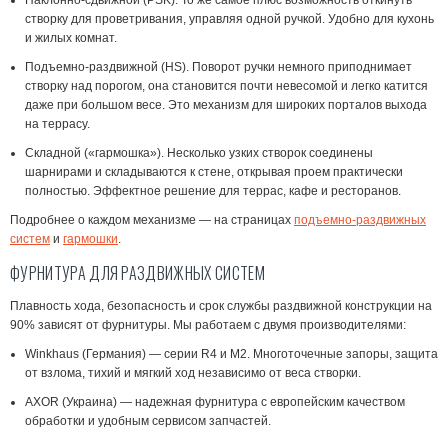
Наклонно-сдвижной (PSK).
То же самое плюс возможность откинуть
створку для проветривания, управляя одной ручкой. Удобно для кухонь
и жилых комнат.
Подъемно-раздвижной (HS).
Поворот ручки немного приподнимает
створку над порогом, она становится почти невесомой и легко катится
даже при большом весе. Это механизм для широких порталов выхода
на террасу.
Складной («гармошка»).
Несколько узких створок соединены
шарнирами и складываются к стене, открывая проем практически
полностью. Эффектное решение для террас, кафе и ресторанов.
Подробнее о каждом механизме — на страницах
подъемно-раздвижных
систем
и
гармошки
.
ФУРНИТУРА ДЛЯ РАЗДВИЖНЫХ СИСТЕМ
Плавность хода, безопасность и срок службы раздвижной конструкции на
90% зависят от фурнитуры. Мы работаем с двумя производителями:
Winkhaus
(Германия) — серии R4 и M2. Многоточечные запоры, защита
от взлома, тихий и мягкий ход независимо от веса створки.
AXOR
(Украина) — надежная фурнитура с европейским качеством
обработки и удобным сервисом запчастей.