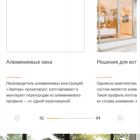
Алюминиевые окна
Решения для котт
Производитель алюминиевых конструкций
Одним из комплектующи
«Экипаж» проектирует, изготавливает и
систем является
алюми
монтирует перегородки из алюминиевого
Такой профиль изготавл
профиля — от одной переговорной
из сплава алюминия, ма
комнаты до этажа бизнес-центра.
методом горячей экстру
Работаем на собственных профильных
подвергается вторичной
01
04
системах EKIPAZH AluLight C45 и C50,
Алюминий – негорючий 
которые производит наш завод, поэтому
чистый) материал из-за
сроки и цена не зависят от импортных
характеристики алюмин
поставок.
пользуются большой п