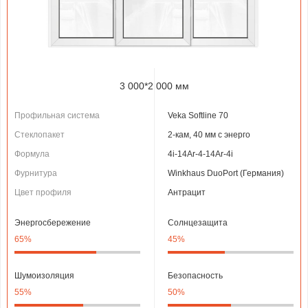
3 000*2 000 мм
Профильная система
Veka Softline 70
Стеклопакет
2-кам, 40 мм с энерго
Формула
4і-14Ar-4-14Ar-4i
Фурнитура
Winkhaus DuoPort (Германия)
Цвет профиля
Антрацит
Энергосбережение
Солнцезащита
65%
45%
Шумоизоляция
Безопасность
55%
50%