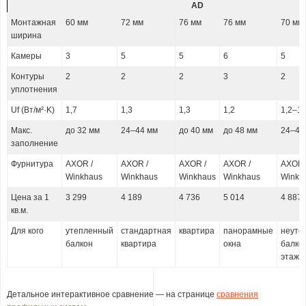
AD
Монтажная
60 мм
72 мм
76 мм
76 мм
70 мм
ширина
Камеры
3
5
5
6
5
Контуры
2
2
2
3
2
уплотнения
Uf (Вт/м²·K)
1,7
1,3
1,3
1,2
1,2–1,
Макс.
до 32 мм
24–44 мм
до 40 мм
до 48 мм
24–40
заполнение
Фурнитура
AXOR /
AXOR /
AXOR /
AXOR /
AXOR 
Winkhaus
Winkhaus
Winkhaus
Winkhaus
Winkh
Цена за 1
3 299
4 189
4 736
5 014
4 887
кв.м.
Для кого
утепленный
стандартная
квартира
панорамные
неуте
балкон
квартира
окна
балкон
этаж
Детальное интерактивное сравнение — на странице
сравнения