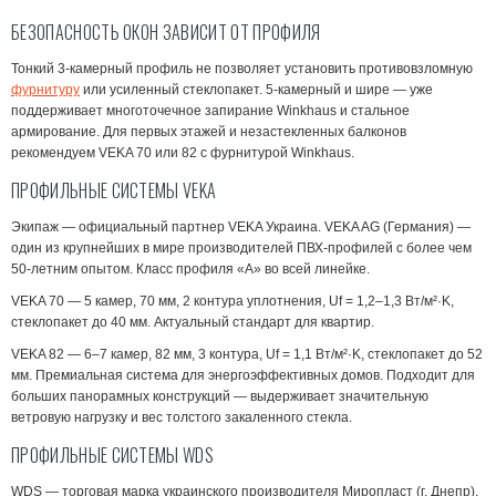
БЕЗОПАСНОСТЬ ОКОН ЗАВИСИТ ОТ ПРОФИЛЯ
Тонкий 3-камерный профиль не позволяет установить противовзломную
фурнитуру
или усиленный стеклопакет. 5-камерный и шире — уже
поддерживает многоточечное запирание Winkhaus и стальное
армирование. Для первых этажей и незастекленных балконов
рекомендуем VEKA 70 или 82 с фурнитурой Winkhaus.
ПРОФИЛЬНЫЕ СИСТЕМЫ VEKA
Экипаж — официальный партнер VEKA Украина. VEKA AG (Германия) —
один из крупнейших в мире производителей ПВХ-профилей с более чем
50-летним опытом. Класс профиля «А» во всей линейке.
VEKA 70
— 5 камер, 70 мм, 2 контура уплотнения, Uf = 1,2–1,3 Вт/м²·K,
стеклопакет до 40 мм. Актуальный стандарт для квартир.
VEKA 82
— 6–7 камер, 82 мм, 3 контура, Uf = 1,1 Вт/м²·K, стеклопакет до 52
мм. Премиальная система для энергоэффективных домов. Подходит для
больших панорамных конструкций — выдерживает значительную
ветровую нагрузку и вес толстого закаленного стекла.
ПРОФИЛЬНЫЕ СИСТЕМЫ WDS
WDS — торговая марка украинского производителя Миропласт (г. Днепр).