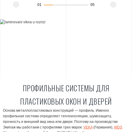
WDS и EKIPAZH с фурнитурой AXOR и
теплоизоляцию смежно
01
05
Winkhaus. Выбирайте решение в
при выборе энергосбер
соответствии со своим бюджетом и
качественном утеплении
задачами — от эконом-класса до премиум-
(например,
выноса бал
класса.
получить дополнитель
квадратные метры или
комнату для работы, от
занятий.
ПРОФИЛЬНЫЕ СИСТЕМЫ ДЛЯ
ПЛАСТИКОВЫХ ОКОН И ДВЕРЕЙ
Основа металлопластиковых конструкций — профиль. Именно
профильная система определяет теплоизоляцию, шумозащиту,
прочность и внешний вид окна или двери. Поэтому на производстве
Экипаж мы работаем с профилями трех марок:
VEKA
(Германия),
WDS