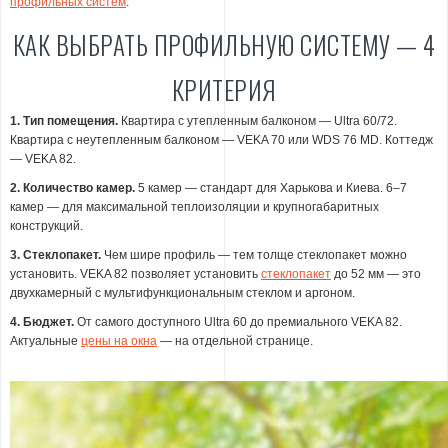
профильных систем
.
КАК ВЫБРАТЬ ПРОФИЛЬНУЮ СИСТЕМУ — 4
КРИТЕРИЯ
1. Тип помещения.
Квартира с утепленным балконом — Ultra 60/72.
Квартира с неутепленным балконом — VEKA 70 или WDS 76 MD. Коттедж
— VEKA 82.
2. Количество камер.
5 камер — стандарт для Харькова и Киева. 6–7
камер — для максимальной теплоизоляции и крупногабаритных
конструкций.
3. Стеклопакет.
Чем шире профиль — тем толще стеклопакет можно
установить. VEKA 82 позволяет установить
стеклопакет
до 52 мм — это
двухкамерный с мультифункциональным стеклом и аргоном.
4. Бюджет.
От самого доступного Ultra 60 до премиального VEKA 82.
Актуальные
цены на окна
— на отдельной странице.