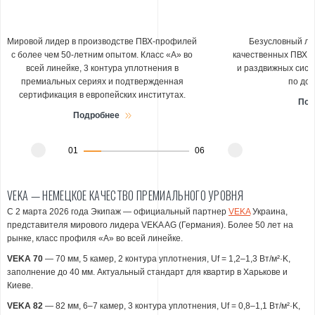
Мировой лидер в производстве ПВХ-профилей
Безусловный ли
с более чем 50-летним опытом. Класс «А» во
качественных ПВХ п
всей линейке, 3 контура уплотнения в
и раздвижных сист
премиальных сериях и подтвержденная
по дос
сертификация в европейских институтах.
Под
Подробнее
01
06
VEKA — НЕМЕЦКОЕ КАЧЕСТВО ПРЕМИАЛЬНОГО УРОВНЯ
С 2 марта 2026 года Экипаж — официальный партнер
VEKA
Украина,
представителя мирового лидера VEKA AG (Германия). Более 50 лет на
рынке, класс профиля «А» во всей линейке.
VEKA 70
— 70 мм, 5 камер, 2 контура уплотнения, Uf = 1,2–1,3 Вт/м²·K,
заполнение до 40 мм. Актуальный стандарт для квартир в Харькове и
Киеве.
VEKA 82
— 82 мм, 6–7 камер, 3 контура уплотнения, Uf = 0,8–1,1 Вт/м²·K,