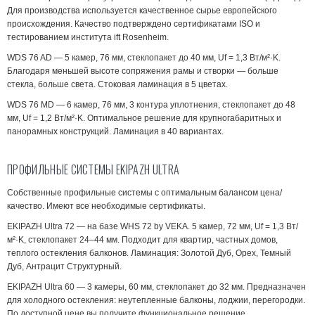
Для производства используется качественное сырье европейского
происхождения. Качество подтверждено сертификатами ISO и
тестированием института ift Rosenheim.
WDS 76 AD
— 5 камер, 76 мм, стеклопакет до 40 мм, Uf = 1,3 Вт/м²·K.
Благодаря меньшей высоте сопряжения рамы и створки — больше
стекла, больше света. Стоковая ламинация в 5 цветах.
WDS 76 MD
— 6 камер, 76 мм, 3 контура уплотнения, стеклопакет до 48
мм, Uf = 1,2 Вт/м²·K. Оптимальное решение для крупногабаритных и
панорамных конструкций. Ламинация в 40 вариантах.
ПРОФИЛЬНЫЕ СИСТЕМЫ EKIPAZH ULTRA
Собственные профильные системы с оптимальным балансом цена/
качество. Имеют все необходимые сертификаты.
EKIPAZH Ultra 72
— на базе WHS 72 by VEKA. 5 камер, 72 мм, Uf = 1,3 Вт/
м²·K, стеклопакет 24–44 мм. Подходит для квартир, частных домов,
теплого остекления балконов. Ламинация: Золотой Дуб, Орех, Темный
Дуб, Антрацит Структурный.
EKIPAZH Ultra 60
— 3 камеры, 60 мм, стеклопакет до 32 мм. Предназначен
для холодного остекления: неутепленные балконы, лоджии, перегородки.
По доступной цене вы получите функциональное решение.