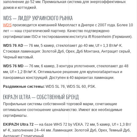
заполнение до 52 мм. Премиальная система для энергоэффективных
домов и коттеджей.
WDS — ЛИДЕР УКРАИНСКОГО РЫНКА
WDS
производится компанией Миропласт в Днепре с 2007 года. Более 10
лет — наш стратегический партнер. Качество подтверждено
сертификатами ISO и тестированием института ift Rosenheim (Германия).
WDS 76 AD
— 76 мм, 5 камер, стеклопакет до 40 мм, Uf = 1,3 Вт/м²·K.
Стоковая ламинация: Золотой Дуб, Орех, Дуб Монтана, Антрацит серый,
Черный матовый.
WDS 76 MD
— 76 мм, 6 камер, 3 контура уплотнения, стеклопакет до 48
мм, Uf = 1,2 Вт/м²·K. Оптимальное решение для крупногабаритных и
панорамных конструкций. Доступен в 40 вариантах ламинации.
Раздвижные системы:
WDS SL 76, WDS SL 60, PSK.
EKIPAZH ULTRA — СОБСТВЕННЫЙ БРЕНД
Профильные системы собственной торговой марки, сочетающие
оптимальное соотношение цена/качество. Имеют все необходимые
сертификаты.
EKIPAZH Ultra 72
— на базе WHS 72 by VEKA. 72 мм, 5 камер, Uf = 1,3 Вт/
м²·K, заполнение 24–44 мм. Ламинация: Золотой Дуб, Орех, Темный Дуб,
Антрацит Структурный.