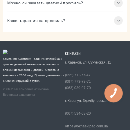
Можно ли заказать цветной профиль?
Какая гарантия на профиль?
КОНТАКТЫ
Компания «Экипаж» - один из крупнейших
г. Харьков, ул. Сухумская, 11
производителей металлопластиковых и
алюминиевых окон и дверей. Основана
(095) 711-77-47
компания в 2006 году. Производительность
4 000 конструкций в сутки.
(097) 773-73-71
(063) 039-97-70
2006-2026 Компания «Экипаж»
Все права защищены
г. Киев, ул. Здолбуновская
(067) 534-63-20
office@oknaekipag.com.ua