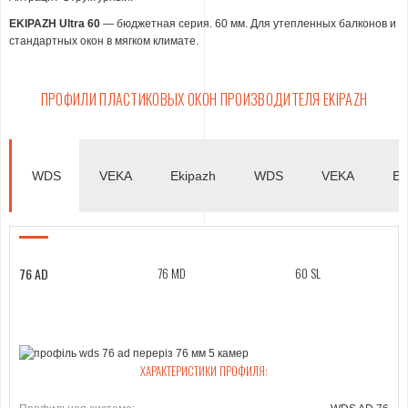
EKIPAZH Ultra 60
— бюджетная серия. 60 мм. Для утепленных балконов и
стандартных окон в мягком климате.
ПРОФИЛИ ПЛАСТИКОВЫХ ОКОН ПРОИЗВОДИТЕЛЯ EKIPAZH
WDS
VEKA
Ekipazh
WDS
VEKA
Ek
76 MD
VEKA 82
ULTRA 72
60 SL
VEKA 70
ULTRA 60
76 AD
VEKA 70
ULTRA 60
ХАРАКТЕРИСТИКИ ПРОФИЛЯ:
ХАРАКТЕРИСТИКИ ПРОФИЛЯ:
ХАРАКТЕРИСТИКИ ПРОФИЛЯ: