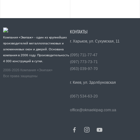
КОНТАКТЫ
Компания «Экипаж» - один из крупнейших
г. Харьков, ул. Сухумская, 11
производителей металлопластиковых и
алюминиевых окон и дверей. Основана
(095) 711-77-47
компания в 2006 году. Производительность
4 000 конструкций в сутки.
(097) 773-73-71
(063) 039-97-70
2006-2026 Компания «Экипаж»
Все права защищены
г. Киев, ул. Здолбуновская
(067) 534-63-20
office@oknaekipag.com.ua