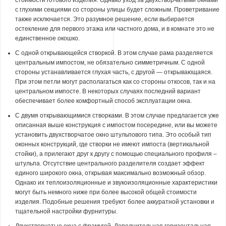
стоимости готового изделия. Однако уход за двухстворчатыми окнами
с глухими секциями со стороны улицы будет сложным. Проветривание
также исключается. Это разумное решение, если выбирается
остекление для первого этажа или частного дома, и в комнате это не
единственное окошко.
С одной открывающейся створкой. В этом случае рама разделяется
центральным импостом, не обязательно симметричным. С одной
стороны устанавливается глухая часть, с другой — открывающаяся.
При этом петли могут располагаться как со стороны откосов, так и на
центральном импосте. В некоторых случаях последний вариант
обеспечивает более комфортный способ эксплуатации окна.
С двумя открывающимися створками. В этом случае предлагается уже
описанная выше конструкция с импостом посередине, или вы можете
установить двухстворчатое окно штульпового типа. Это особый тип
оконных конструкций, где створки не имеют импоста (вертикальной
стойки), а прилегают друг к другу с помощью специального профиля –
штульпа. Отсутствие центрального разделителя создает эффект
единого широкого окна, открывая максимально возможный обзор.
Однако их теплоизоляционные и звукоизоляционные характеристики
могут быть немного ниже при более высокой общей стоимости
изделия. Подобные решения требуют более аккуратной установки и
тщательной настройки фурнитуры.