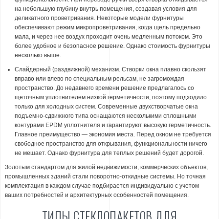
на небольшую глубину внутрь помещения, создавая условия для
деликатного проветривания. Некоторые модели фурнитуры
обеспечивают режим микропроветривания, когда щель предельно
мала, и через нее воздух проходит очень медленным потоком. Это
более удобное и безопасное решение. Однако стоимость фурнитуры
несколько выше.
Слайдерный (раздвижной) механизм. Створки окна плавно скользят
вправо или влево по специальным рельсам, не загромождая
пространство. До недавнего времени решение предлагалось со
щеточным уплотнителем низкой герметичности, поэтому подходило
только для холодных систем. Современные двухстворчатые окна
подъемно-сдвижного типа оснащаются несколькими сплошными
контурами EPDM уплотнителя и гарантируют высокую герметичность.
Главное преимущество — экономия места. Перед окном не требуется
свободное пространство для открывания, функциональности ничего
не мешает. Однако фурнитура для теплых решений будет дорогой.
Золотым стандартом для жилой недвижимости, коммерческих объектов,
промышленных зданий стали поворотно-откидные системы. Но точная
комплектация в каждом случае подбирается индивидуально с учетом
ваших потребностей и архитектурных особенностей помещения.
ТИПЫ СТЕКЛОПАКЕТОВ ДЛЯ