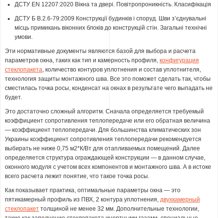
ДСТУ EN 12207:2020 Вікна та двері. Повітропроникність. Класифікація
ДСТУ Б В.2.6-79:2009 Конструкції будинків і споруд. Шви з’єднувальні
місць примикань віконних блоків до конструкцій стін. Загальні технічні
умови.
Эти нормативные документы являются базой для выбора и расчета
параметров окна, таких как тип и камерность профиля,
конфигурация
стеклопакета
, количество контуров уплотнения и состав уплотнителя,
технология защиты монтажного шва. Все это поможет сделать так, чтобы
сместилась точка росы, конденсат на окнах в результате чего выпадать не
будет.
Это достаточно сложный алгоритм. Сначала определяется требуемый
коэффициент сопротивления теплопередаче или его обратная величина
— коэффициент теплопередачи. Для большинства климатических зон
Украины коэффициент сопротивления теплопередачи рекомендуется
выбирать не ниже 0,75 м2*К/Вт для отапливаемых помещений. Далее
определяется структура ограждающей конструкции — в данном случае,
оконного модуля с учетом всех компонентов и монтажного шва. А в истоке
всего расчета лежит понятие, что такое точка росы.
Как показывает практика, оптимальные параметры окна — это
пятикамерный профиль из ПВХ, 2 контура уплотнения,
двухкамерный
стеклопакет
толщиной не менее 32 мм. Дополнительные технологии,
такие как заполнение стеклопакета инертными газами, специальные