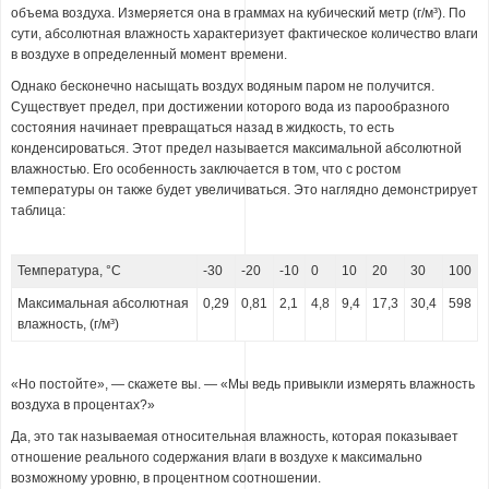
объема воздуха. Измеряется она в граммах на кубический метр (г/м³). По
сути, абсолютная влажность характеризует фактическое количество влаги
в воздухе в определенный момент времени.
Однако бесконечно насыщать воздух водяным паром не получится.
Существует предел, при достижении которого вода из парообразного
состояния начинает превращаться назад в жидкость, то есть
конденсироваться. Этот предел называется максимальной абсолютной
влажностью. Его особенность заключается в том, что с ростом
температуры он также будет увеличиваться. Это наглядно демонстрирует
таблица:
Температура, °C
-30
-20
-10
0
10
20
30
100
Максимальная абсолютная
0,29
0,81
2,1
4,8
9,4
17,3
30,4
598
влажность, (г/м³)
«Но постойте», — скажете вы. — «Мы ведь привыкли измерять влажность
воздуха в процентах?»
Да, это так называемая относительная влажность, которая показывает
отношение реального содержания влаги в воздухе к максимально
возможному уровню, в процентном соотношении.