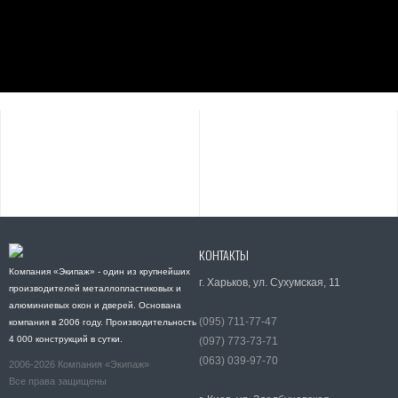
КОНТАКТЫ
Компания «Экипаж» - один из крупнейших
г. Харьков, ул. Сухумская, 11
производителей металлопластиковых и
алюминиевых окон и дверей. Основана
(095) 711-77-47
компания в 2006 году. Производительность
4 000 конструкций в сутки.
(097) 773-73-71
(063) 039-97-70
2006-2026 Компания «Экипаж»
Все права защищены