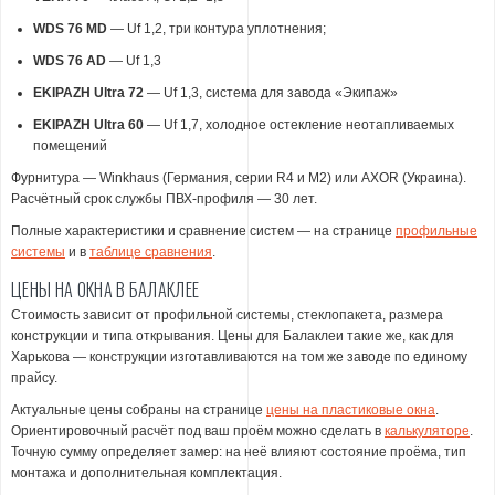
WDS 76 MD
— Uf 1,2, три контура уплотнения;
WDS 76 AD
— Uf 1,3
EKIPAZH Ultra 72
— Uf 1,3, система для завода «Экипаж»
EKIPAZH Ultra 60
— Uf 1,7, холодное остекление неотапливаемых
помещений
Фурнитура — Winkhaus (Германия, серии R4 и M2) или AXOR (Украина).
Расчётный срок службы ПВХ-профиля — 30 лет.
Полные характеристики и сравнение систем — на странице
профильные
системы
и в
таблице сравнения
.
ЦЕНЫ НА ОКНА В БАЛАКЛЕЕ
Стоимость зависит от профильной системы, стеклопакета, размера
конструкции и типа открывания. Цены для Балаклеи такие же, как для
Харькова — конструкции изготавливаются на том же заводе по единому
прайсу.
Актуальные цены собраны на странице
цены на пластиковые окна
.
Ориентировочный расчёт под ваш проём можно сделать в
калькуляторе
.
Точную сумму определяет замер: на неё влияют состояние проёма, тип
монтажа и дополнительная комплектация.