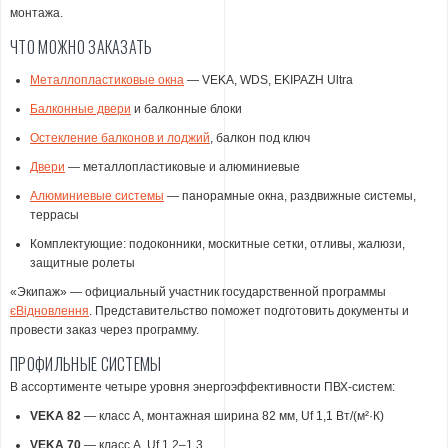
монтажа.
ЧТО МОЖНО ЗАКАЗАТЬ
Металлопластиковые окна
— VEKA, WDS, EKIPAZH Ultra
Балконные двери
и балконные блоки
Остекление балконов и лоджий
, балкон под ключ
Двери
— металлопластиковые и алюминиевые
Алюминиевые системы
— панорамные окна, раздвижные системы,
террасы
Комплектующие: подоконники, москитные сетки, отливы, жалюзи,
защитные ролеты
«Экипаж» — официальный участник государственной программы
єВідновлення
. Представительство поможет подготовить документы и
провести заказ через программу.
ПРОФИЛЬНЫЕ СИСТЕМЫ
В ассортименте четыре уровня энергоэффективности ПВХ-систем:
VEKA 82
— класс А, монтажная ширина 82 мм, Uf 1,1 Вт/(м²·К)
VEKA 70
— класс А, Uf 1,2–1,3